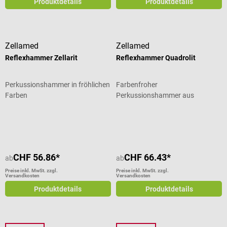
Produktdetails
Produktdetails
Zellamed
Zellamed
Reflexhammer Zellarit
Reflexhammer Quadrolit
Perkussionshammer in fröhlichen
Farbenfroher
Farben
Perkussionshammer aus
eloxiertem Aluminium
Durchschnittliche Bewertung von 5
CHF 56.86*
CHF 66.43*
ab
ab
Preise inkl. MwSt. zzgl.
Preise inkl. MwSt. zzgl.
Versandkosten
Versandkosten
Produktdetails
Produktdetails