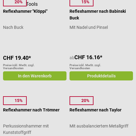
20%
15%
DocCheck Tools
MDF
Reflexhammer "Klöppi"
Reflexhammer nach Babinski
Buck
Nach Buck
Mit Nadel und Pinsel
CHF 16.16*
CHF 19.40*
ab
Preise inkl. MwSt. zzgl.
Preise inkl. MwSt. zzgl.
Versandkosten
Versandkosten
In den Warenkorb
Produktdetails
15%
20%
MDF
MDF
Reflexhammer nach Trömner
Reflexhammer nach Taylor
Perkussionshammer mit
Mit ausbalanciertem Metallgriff
Kunststoffgriff