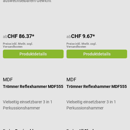
auswechselbarem Gewicht
Durchschnittliche Bewertung von 4.25 von 5 Sternen
CHF 86.37*
CHF 9.67*
ab
ab
Preise inkl. MwSt. zzgl.
Preise inkl. MwSt. zzgl.
Versandkosten
Versandkosten
Produktdetails
Produktdetails
MDF
MDF
Trömner Reflexhammer MDF555
Trömner Reflexhammer MDF555
Vielseitig einsetzbarer 3 in 1
Vielseitig einsetzbarer 3 in 1
Perkussionshammer
Perkussionshammer
Durchschnittliche Bewertung von 3 von 5 Sternen
Durchschnittliche Bewertung von 3