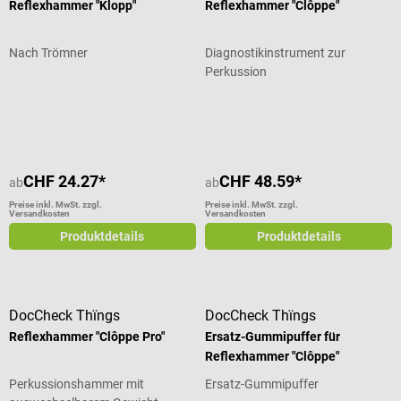
Reflexhammer "Klopp"
Reflexhammer "Clôppe"
Nach Trömner
Diagnostikinstrument zur
Perkussion
Durchschnittliche Bewertung von 4.63 von 5 Sternen
Durchschnittliche Bewertung von 4.
CHF 24.27*
CHF 48.59*
ab
ab
Preise inkl. MwSt. zzgl.
Preise inkl. MwSt. zzgl.
Versandkosten
Versandkosten
Produktdetails
Produktdetails
DocCheck Thïngs
DocCheck Thïngs
Reflexhammer "Clôppe Pro"
Ersatz-Gummipuffer für
Reflexhammer "Clôppe"
Perkussionshammer mit
Ersatz-Gummipuffer