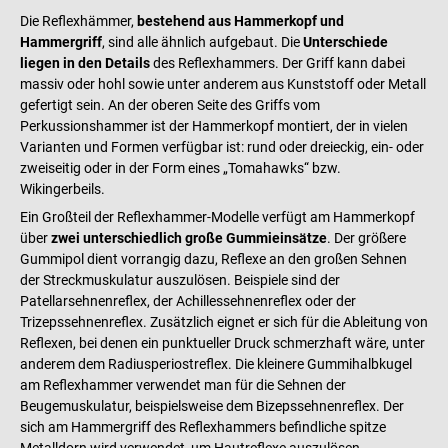
Die Reflexhämmer,
bestehend aus Hammerkopf und
Hammergriff
, sind alle ähnlich aufgebaut. Die
Unterschiede
liegen in den Details
des Reflexhammers. Der Griff kann dabei
massiv oder hohl sowie unter anderem aus Kunststoff oder Metall
gefertigt sein. An der oberen Seite des Griffs vom
Perkussionshammer ist der Hammerkopf montiert, der in vielen
Varianten und Formen verfügbar ist: rund oder dreieckig, ein- oder
zweiseitig oder in der Form eines „Tomahawks“ bzw.
Wikingerbeils.
Ein Großteil der Reflexhammer-Modelle verfügt am Hammerkopf
über
zwei unterschiedlich große Gummieinsätze
. Der größere
Gummipol dient vorrangig dazu, Reflexe an den großen Sehnen
der Streckmuskulatur auszulösen. Beispiele sind der
Patellarsehnenreflex, der Achillessehnenreflex oder der
Trizepssehnenreflex. Zusätzlich eignet er sich für die Ableitung von
Reflexen, bei denen ein punktueller Druck schmerzhaft wäre, unter
anderem dem Radiusperiostreflex. Die kleinere Gummihalbkugel
am Reflexhammer verwendet man für die Sehnen der
Beugemuskulatur, beispielsweise dem Bizepssehnenreflex. Der
sich am Hammergriff des Reflexhammers befindliche spitze
Metalldorn wird verwendet, um Hautreflexe auszulösen.