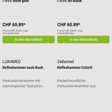
Farbe:
Rosé gold
Farbe:
All Black
CHF 65.89*
CHF 65.89*
Preise inkl. MwSt. zzgl.
Preise inkl. MwSt. zzgl.
Versandkosten
Versandkosten
In den Warenkorb
In den Warenkorb
LUXAMED
Zellamed
Reflexhammer nach Buck
Reflexhammer Colorit
Perkussionshammer mit
Kinderfreundlicher
neurologischer Tastspitze
Perkussionshammer aus
eloxiertem Aluminium
Durchschnittliche Bewertung von 5