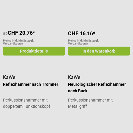
Durchschnittliche Bewertung von 4.4 von 5 Sternen
CHF 20.76*
CHF 16.16*
ab
Preise inkl. MwSt. zzgl.
Preise inkl. MwSt. zzgl.
Versandkosten
Versandkosten
Produktdetails
In den Warenkorb
KaWe
KaWe
Reflexhammer nach Trömner
Neurologischer Reflexhammer
nach Buck
Perkussionshammer mit
Perkussionshammer mit
doppeltem Funktionskopf
Metallgriff
Durchschnittliche Bewertung von 4.67 von 5 Sternen
Durchschnittliche Bewertung von 5