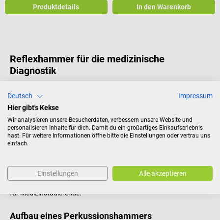
Produktdetails
In den Warenkorb
Reflexhammer für die medizinische
Diagnostik
Der Reflexhammer oder
Perkussionshammer
ist ein medizinisches
Deutsch
Impressum
Diagnoseinstrument mittels Perkussion, also dem
Erzeugen eines
Klopfschalls
. Er dient zur
Auslösung bestimmter Reflexe
an
Hier gibt's Kekse
Sehnen und Muskeln durch leichtes Hämmern auf die betroffenen
Wir analysieren unsere Besucherdaten, verbessern unsere Website und
Körperteile.
personalisieren Inhalte für dich. Damit du ein großartiges Einkaufserlebnis
hast. Für weitere Informationen öffne bitte die Einstellungen oder vertrau uns
Der Reflexhammer ist gerade in der Neurologie, aber auch im
einfach.
allgemeinen Praxisbedarf ein wichtiges Diagnoseinstrument für
Ärzte, genauso wie für Heilpraktiker oder auch Sanitäter im
Rettungsdienst. Der Reflexhammer gehört als eines der
Einstellungen
Alle akzeptieren
grundlegenden Diagnoseinstrumente auch zur Grundausstattung
für Medizinstudierende.
Aufbau eines Perkussionshammers