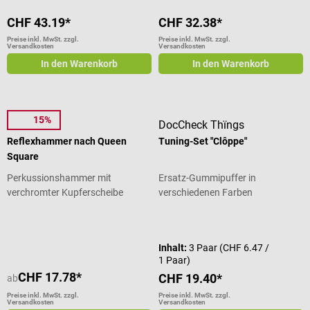
CHF 43.19*
CHF 32.38*
Preise inkl. MwSt. zzgl.
Preise inkl. MwSt. zzgl.
Versandkosten
Versandkosten
In den Warenkorb
In den Warenkorb
15%
MDF
DocCheck Thïngs
Reflexhammer nach Queen
Tuning-Set "Clôppe"
Square
Perkussionshammer mit
Ersatz-Gummipuffer in
verchromter Kupferscheibe
verschiedenen Farben
Durchschnittliche Bewertung von 4.2 von 5 Sternen
Durchschnittliche Bewertung von 5
Inhalt:
3 Paar
(CHF 6.47 /
1 Paar)
CHF 17.78*
CHF 19.40*
ab
Preise inkl. MwSt. zzgl.
Preise inkl. MwSt. zzgl.
Versandkosten
Versandkosten