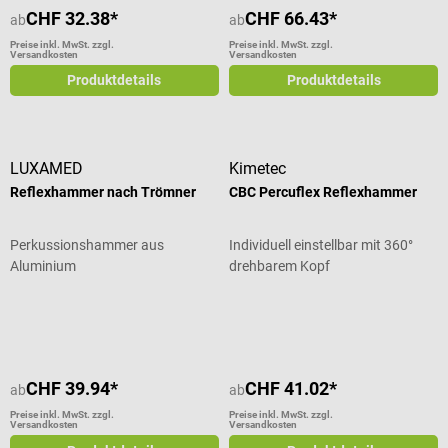
CHF 32.38*
CHF 66.43*
ab
ab
Preise inkl. MwSt. zzgl.
Preise inkl. MwSt. zzgl.
Versandkosten
Versandkosten
Produktdetails
Produktdetails
LUXAMED
Kimetec
Reflexhammer nach Trömner
CBC Percuflex Reflexhammer
Perkussionshammer aus
Individuell einstellbar mit 360°
Aluminium
drehbarem Kopf
Durchschnittliche Bewertung von 4
CHF 39.94*
CHF 41.02*
ab
ab
Preise inkl. MwSt. zzgl.
Preise inkl. MwSt. zzgl.
Versandkosten
Versandkosten