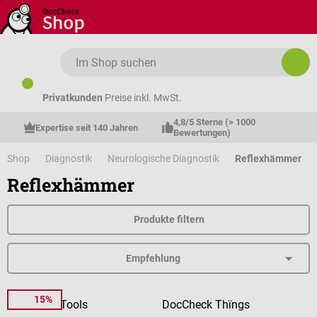
Zum Hauptinhalt springen
Privatkunden
Preise inkl. MwSt.
4,8/5 Sterne (> 1000 
Expertise seit 140 Jahren
Bewertungen)
Shop
Diagnostik
Neurologische Diagnostik
Reflexhämmer
Reflexhämmer
Produkte filtern
15%
DocCheck Tools
DocCheck Thïngs