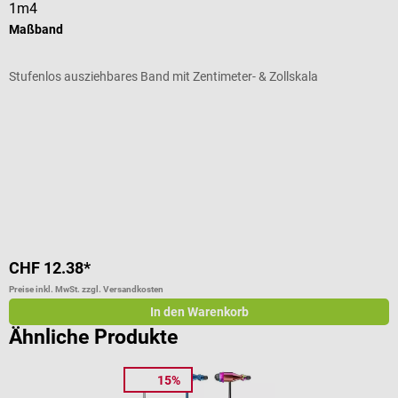
1m4
K
Maßband
C
Stufenlos ausziehbares Band mit Zentimeter- & Zollskala
I
Durchschnittliche Bewertung von 5 von 5 Sternen
D
F
V
CHF 12.38*
C
Preise inkl. MwSt. zzgl. Versandkosten
Pr
In den Warenkorb
Ähnliche Produkte
15%