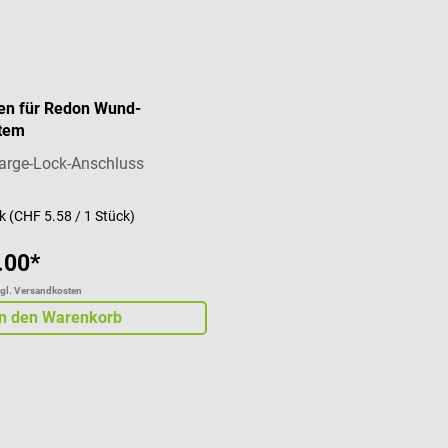
hen für Redon Wund-
tem
 Large-Lock-Anschluss
ck
(CHF 5.58 / 1 Stück)
.00*
zgl. Versandkosten
In den Warenkorb