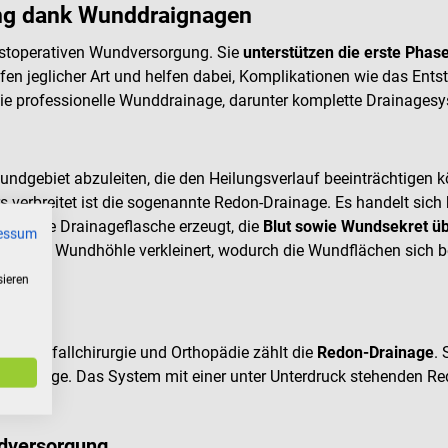
ung dank Wunddraignagen
postoperativen Wundversorgung. Sie
unterstützen die erste Phas
ffen jeglicher Art und helfen dabei, Komplikationen wie das Ent
die professionelle Wunddrainage, darunter komplette Drainagesys
ndgebiet abzuleiten, die den Heilungsverlauf beeinträchtigen 
rs verbreitet ist die sogenannte Redon-Drainage. Es handelt sic
vakuierte Drainageflasche erzeugt, die
Blut sowie Wundsekret ü
essum
 wird die Wundhöhle verkleinert, wodurch die Wundflächen sich 
sieren
der Unfallchirurgie und Orthopädie zählt die
Redon-Drainage
. 
bis 3 Tage. Das System mit einer unter Unterdruck stehenden Re
ndversorgung