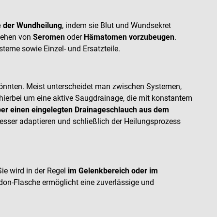
e der Wundheilung
, indem sie Blut und Wundsekret
stehen von
Seromen
oder
Hämatomen vorzubeugen
.
teme sowie Einzel- und Ersatzteile.
könnten. Meist unterscheidet man zwischen Systemen,
h hierbei um eine aktive Saugdrainage, die mit konstantem
ber einen eingelegten Drainageschlauch aus dem
besser adaptieren und schließlich der Heilungsprozess
Sie wird in der Regel
im Gelenkbereich oder im
don-Flasche ermöglicht eine zuverlässige und