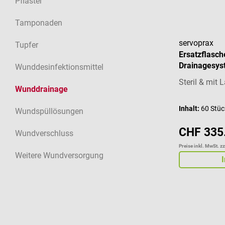
Pflaster
Tamponaden
servoprax
Tupfer
Ersatzflasc
Drainagesys
Wunddesinfektionsmittel
Steril & mit
Wunddrainage
Inhalt:
60 Stü
Wundspüllösungen
CHF 335
Wundverschluss
Preise inkl. MwSt. z
Weitere Wundversorgung