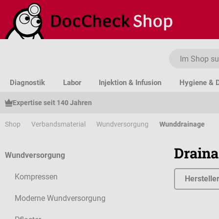
um Hauptinhalt springen
Zur Suche springen
Zur Hauptnavigation springen
Diagnostik
Labor
Injektion & Infusion
Hygiene & D
Expertise seit 140 Jahren
Shop
Verbandsmaterial
Wundversorgung
Wunddrainage
Draina
Wundversorgung
Kompressen
Herstelle
Moderne Wundversorgung