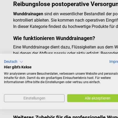
Reibungslose postoperative Versorg
Wunddrainagen
sind ein wesentlicher Bestandteil der 
kontrolliert ableiten. Sie kommen nach operativen Eingri
In dieser Kategorie findest du hochwertige Produkte für 
Wie funktionieren Wunddrainagen?
Eine Wunddrainage dient dazu, Flüssigkeiten aus dem Wu
bei denen der Abfluss passiv oder aktiv erfolgt. Besonde
Unterdruck arbeitet. Der Unterdruck wird durch eine vore
Deutsch
Impr
Wundraum ableitet
. Durch den kontinuierlichen Abfluss
Hier gibt's Kekse
unterstützt wird.
Wir analysieren unsere Besucherdaten, verbessern unsere Website und personali
Inhalte für dich. Damit du ein großartiges Einkaufserlebnis hast. Für weitere
Informationen öffne bitte die Einstellungen oder vertrau uns einfach.
Die Redon-Drainage
Zu den am häufigsten eingesetzten Drainagesystemen in 
Einstellungen
Alle akzeptieren
Unterhautfettgewebe platziert
und erfolgt meist über 2 
kontrollierte Ableitung von Wundsekret.
Weiteres Zubehör für die professionelle Wu