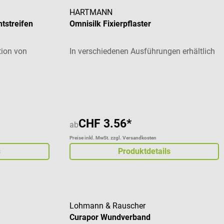
HARTMANN
tstreifen
Omnisilk Fixierpflaster
tion von
In verschiedenen Ausführungen erhältlich
 von 4 von 5 Sternen
CHF 3.56*
ab
Preise inkl. MwSt. zzgl. Versandkosten
s
Produktdetails
Lohmann & Rauscher
Curapor Wundverband