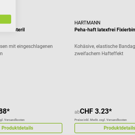
HARTMANN
en unsteril
Peha-haft latexfrei Fixierbi
sen mit eingeschlagenen
Kohäsive, elastische Bandag
en
zweifachem Hafteffekt
88*
CHF 3.23*
ab
zgl. Versandkosten
Preise inkl. MwSt. zzgl. Versandkosten
Produktdetails
Produktdetail