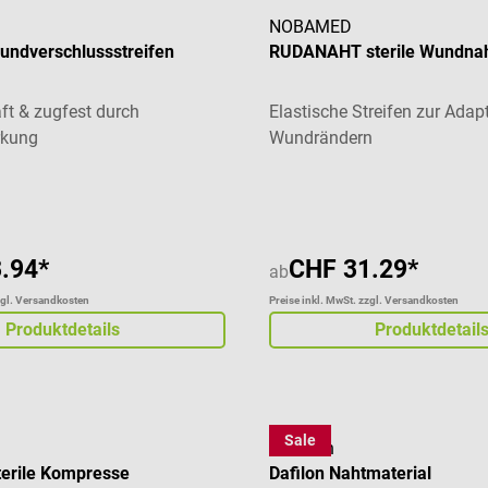
NOBAMED
Wundverschlussstreifen
RUDANAHT sterile Wundnah
ft & zugfest durch
Elastische Streifen zur Adap
rkung
Wundrändern
liche Bewertung von 5 von 5 Sternen
Durchschnittliche Bewertung
.94*
CHF 31.29*
ab
zgl. Versandkosten
Preise inkl. MwSt. zzgl. Versandkosten
Produktdetails
Produktdetail
Sale
B. Braun
erile Kompresse
Dafilon Nahtmaterial