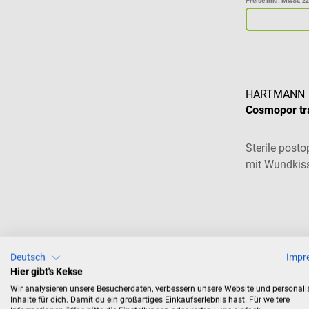
Preise inkl. MwSt. z
HARTMANN
Cosmopor tr
Sterile posto
mit Wundkis
Durchschnitt
CHF 5.
ab
Deutsch
Impr
Preise inkl. MwSt. z
Hier gibt's Kekse
Wir analysieren unsere Besucherdaten, verbessern unsere Website und personali
Inhalte für dich. Damit du ein großartiges Einkaufserlebnis hast. Für weitere