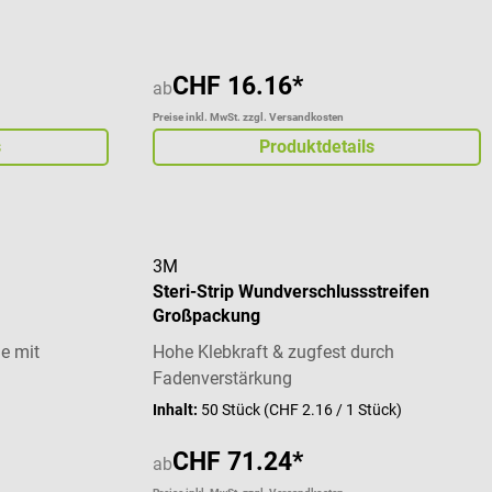
CHF 16.16*
ab
Preise inkl. MwSt. zzgl. Versandkosten
s
Produktdetails
3M
Steri-Strip Wundverschlussstreifen
Großpackung
e mit
Hohe Klebkraft & zugfest durch
Fadenverstärkung
Inhalt:
50 Stück
(CHF 2.16 / 1 Stück)
CHF 71.24*
ab