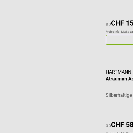
CHF 15
ab
Preise inkl. MwSt. z
HARTMANN
Atrauman A
Silberhaltig
CHF 58
ab