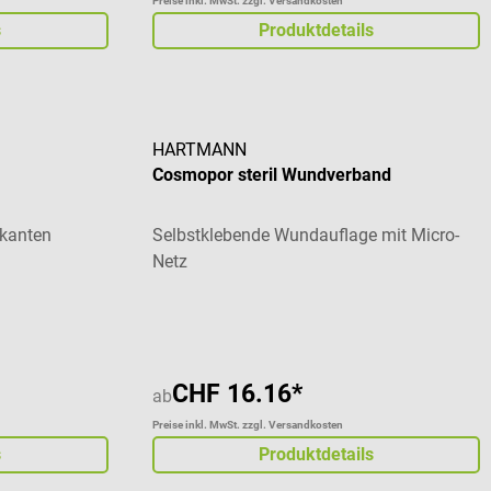
Preise inkl. MwSt. zzgl. Versandkosten
s
Produktdetails
HARTMANN
Cosmopor steril Wundverband
tkanten
Selbstklebende Wundauflage mit Micro-
Netz
 von 5 von 5 Sternen
Durchschnittliche Bewertung von 5 von 5 St
CHF 16.16*
ab
Preise inkl. MwSt. zzgl. Versandkosten
s
Produktdetails