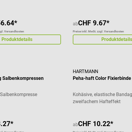
6.64*
CHF 9.67*
ab
zgl. Versandkosten
Preise inkl. MwSt. zzgl. Versandkosten
Produktdetails
Produktdetail
HARTMANN
g Salbenkompressen
Peha-haft Color Fixierbinde
e Salbenkompresse
Kohäsive, elastische Bandag
zweifachem Hafteffekt
.27*
CHF 10.22*
ab