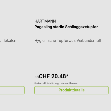
HARTMANN
Pagasling sterile Schlinggazetupfer
r lokalen
Hygienische Tupfer aus Verbandsmull
CHF 20.48*
ab
Preise inkl. MwSt. zzgl. Versandkosten
s
Produktdetails