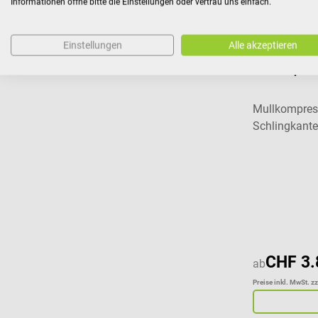
Informationen öffne bitte die Einstellungen oder vertrau uns einfach.
Einstellungen
Alle akzeptieren
HARTMANN
ES-Kompress
Mullkompres
Schlingkant
CHF 3.
ab
Preise inkl. MwSt. z