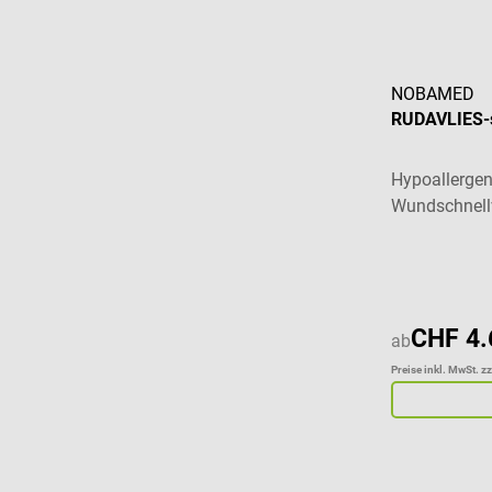
NOBAMED
RUDAVLIES-st
Hypoallergene
Wundschnell
Durchschnitt
CHF 4.
ab
Preise inkl. MwSt. z