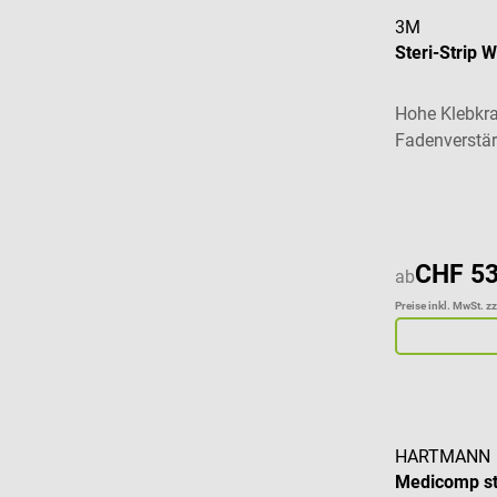
3M
Steri-Strip 
Hohe Klebkra
Fadenverstä
Durchschnitt
CHF 53
ab
Preise inkl. MwSt. z
HARTMANN
Medicomp st