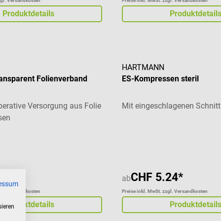
zgl. Versandkosten
Preise inkl. MwSt. zzgl. Versandkosten
Produktdetails
Produktdetail
HARTMANN
ansparent Folienverband
ES-Kompressen steril
perative Versorgung aus Folie
Mit eingeschlagenen Schnit
sen
liche Bewertung von 5 von 5 Sternen
Durchschnittliche Bewertung
78*
CHF 5.24*
ab
essum
zgl. Versandkosten
Preise inkl. MwSt. zzgl. Versandkosten
Produktdetails
Produktdetail
sieren