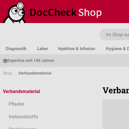
um Hauptinhalt springen
Zur Suche springen
Zur Hauptnavigation springen
Diagnostik
Labor
Injektion & Infusion
Hygiene & D
Expertise seit 140 Jahren
Shop
Verbandsmaterial
Verban
Verbandsmaterial
Pflaster
Verbandstoffe