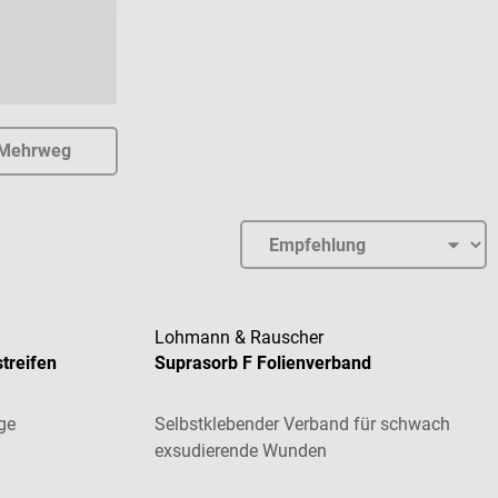
/Mehrweg
Lohmann & Rauscher
treifen
Suprasorb F Folienverband
ge
Selbstklebender Verband für schwach
exsudierende Wunden
Durchschnittliche Bewertung von 4 von 5 St