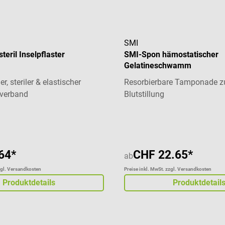
SMI
eril Inselpflaster
SMI-Spon hämostatischer
Gelatineschwamm
r, steriler & elastischer
Resorbierbare Tamponade zu
verband
Blutstillung
liche Bewertung von 5 von 5 Sternen
64*
CHF 22.65*
ab
zgl. Versandkosten
Preise inkl. MwSt. zzgl. Versandkosten
Produktdetails
Produktdetail