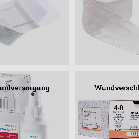
ndversorgung
Wundversch