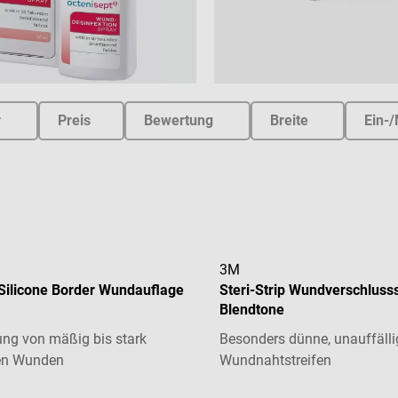
r
Preis
Bewertung
Breite
Ein-
3M
 Silicone Border Wundauflage
Steri-Strip Wundverschlusss
Blendtone
ng von mäßig bis stark
Besonders dünne, unauffälli
en Wunden
Wundnahtstreifen