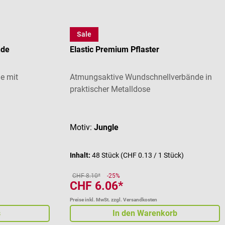
Sale
Graid
nde
Elastic Premium Pflaster
e mit
Atmungsaktive Wundschnellverbände in
praktischer Metalldose
Durchschnittliche Bewertung von 5 von 5 St
Motiv:
Jungle
Inhalt:
48 Stück
(CHF 0.13 / 1 Stück)
CHF 8.10*
-25%
CHF 6.06*
Preise inkl. MwSt. zzgl. Versandkosten
s
In den Warenkorb