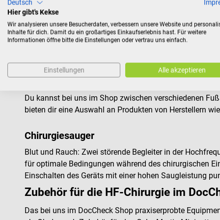
Deutsch
Impr
Hier gibt's Kekse
Fußschalter und Handgriffe
Wir analysieren unsere Besucherdaten, verbessern unsere Website und personali
Inhalte für dich. Damit du ein großartiges Einkaufserlebnis hast. Für weitere
Zur Betätigung der HF-Chirurgiegeräte werden fußbetätigte
Informationen öffne bitte die Einstellungen oder vertrau uns einfach.
sind in der Regel mit einem gelben und einem blauen Ped
Koagulationsfunktion aktiviert. Die Fußpedale können z
Einstellungen
Alle akzeptieren
Neben den Fußschaltern findest du auch monopolare Elekt
Schneiden, Präparieren und Koagulieren eingesetzt. Di
Du kannst bei uns im Shop zwischen verschiedenen Fußsc
bieten dir eine Auswahl an Produkten von Herstellern wi
Chirurgiesauger
Blut und Rauch: Zwei störende Begleiter in der Hochfreq
für optimale Bedingungen während des chirurgischen Eingr
Einschalten des Geräts mit einer hohen Saugleistung pun
Zubehör für die HF-Chirurgie im DocC
Das bei uns im DocCheck Shop praxiserprobte Equipment 