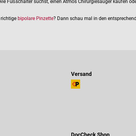
wie Fußschalter suchst, einen Atmos Chirurgiesauger kaufen ode
 richtige
bipolare Pinzette
? Dann schau mal in den entsprechende
Versand
DocCheck Shop