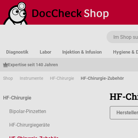
um Hauptinhalt springen
Zur Suche springen
Zur Hauptnavigation springen
Diagnostik
Labor
Injektion & Infusion
Hygiene & D
Expertise seit 140 Jahren
Shop
Instrumente
HF-Chirurgie
HF-Chirurgie-Zubehör
HF-Chi
HF-Chirurgie
Bipolar-Pinzetten
Herstelle
HF-Chirurgiegeräte