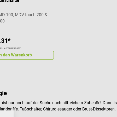
ußschalter
MD 100, MDV touch 200 &
300
.31*
zgl. Versandkosten
In den Warenkorb
gie
ist nur noch auf der Suche nach hilfreichem Zubehör? Dann ist d
Handgriffe, Fußschalter, Chirurgiesauger oder Brust-Dissektoren.