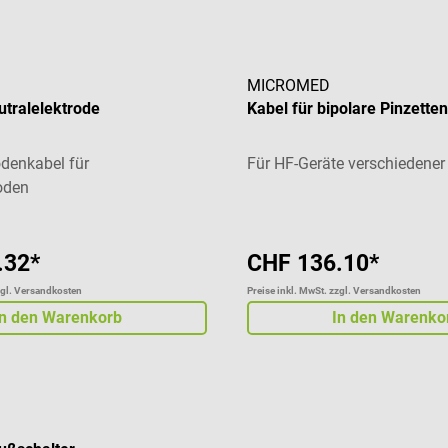
MICROMED
utralelektrode
Kabel für bipolare Pinzette
odenkabel für
Für HF-Geräte verschiedener 
roden
.32*
CHF 136.10*
zgl. Versandkosten
Preise inkl. MwSt. zzgl. Versandkosten
In den Warenkorb
In den Warenko