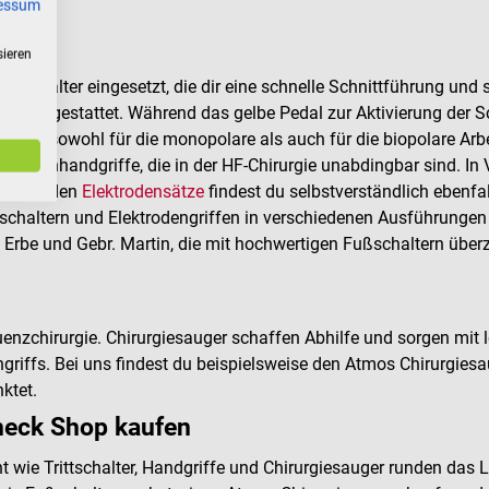
essum
sieren
 Schalter eingesetzt, die dir eine schnelle Schnittführung und s
al ausgestattet. Während das gelbe Pedal zur Aktivierung der S
umeist sowohl für die monopolare als auch für die biopolare Ar
rodenhandgriffe, die in der HF-Chirurgie unabdingbar sind. In 
e passenden
Elektrodensätze
findest du selbstverständlich ebenfa
haltern und Elektrodengriffen in verschiedenen Ausführungen w
e Erbe und Gebr. Martin, die mit hochwertigen Fußschaltern über
uenzchirurgie. Chirurgiesauger schaffen Abhilfe und sorgen mit
iffs. Bei uns findest du beispielsweise den Atmos Chirurgiesaug
ktet.
heck Shop kaufen
wie Trittschalter, Handgriffe und Chirurgiesauger runden das 