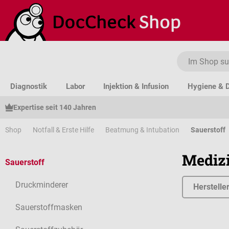
um Hauptinhalt springen
Zur Suche springen
Zur Hauptnavigation springen
Diagnostik
Labor
Injektion & Infusion
Hygiene & D
Expertise seit 140 Jahren
Shop
Notfall & Erste Hilfe
Beatmung & Intubation
Sauerstoff
Medizi
Sauerstoff
Druckminderer
Herstelle
Sauerstoffmasken