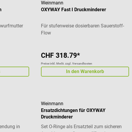
Weinmann
n
OXYWAY Fast I Druckminderer
rwurfmutter
Für stufenweise dosierbaren Sauerstoff-
Flow
CHF 318.79*
Preise inkl. MwSt. zzgl. Versandkosten
s
In den Warenkorb
Weinmann
Ersatzdichtungen für OXYWAY
Druckminderer
wendung in
Set O-Ringe als Ersatzteil zum sicheren