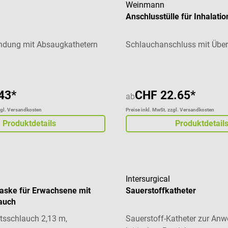
Weinmann
Anschlusstülle für Inhalatio
indung mit Absaugkathetern
Schlauchanschluss mit Übe
43*
CHF 22.65*
ab
zgl. Versandkosten
Preise inkl. MwSt. zzgl. Versandkosten
Produktdetails
Produktdetail
Intersurgical
aske für Erwachsene mit
Sauerstoffkatheter
auch
itsschlauch 2,13 m,
Sauerstoff-Katheter zur An