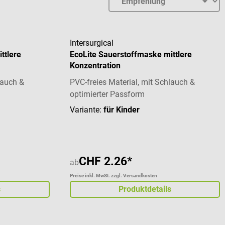
Intersurgical
ttlere
EcoLite Sauerstoffmaske mittlere
Konzentration
lauch &
PVC-freies Material, mit Schlauch &
optimierter Passform
Variante:
für Kinder
CHF 2.26*
ab
Preise inkl. MwSt. zzgl. Versandkosten
s
Produktdetails