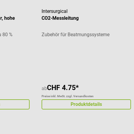
Intersurgical
r, hohe
CO2-Messleitung
zu 80 %
Zubehör für Beatmungssysteme
CHF 4.75*
ab
Preise inkl. MwSt. zzgl. Versandkosten
s
Produktdetails