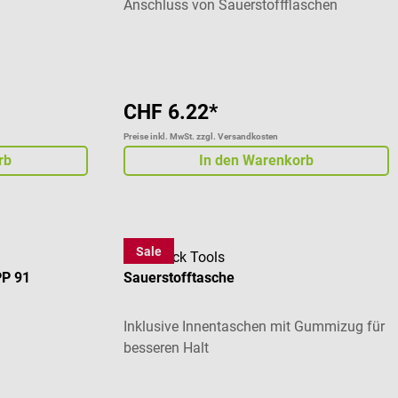
Anschluss von Sauerstoffflaschen
Durchschnittliche Bewertung von 5 von 5 St
CHF 6.22*
Preise inkl. MwSt. zzgl. Versandkosten
rb
In den Warenkorb
Sale
DocCheck Tools
PP 91
Sauerstofftasche
Inklusive Innentaschen mit Gummizug für
besseren Halt