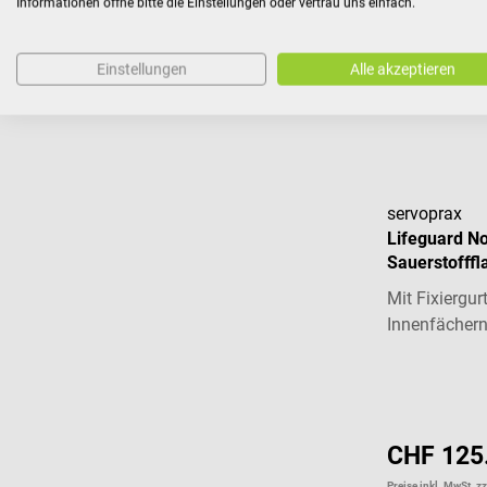
Informationen öffne bitte die Einstellungen oder vertrau uns einfach.
CHF 5.8
Einstellungen
Alle akzeptieren
Preise inkl. MwSt. z
servoprax
Lifeguard No
Sauerstofffl
Mit Fixiergur
Innenfächern
CHF 125
Preise inkl. MwSt. z