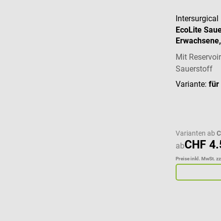
Intersurgical
EcoLite Sau
Erwachsene,
Mit Reservoir
Sauerstoff
Variante:
für
Varianten ab
C
CHF 4.
ab
Preise inkl. MwSt. z