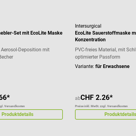
Intersurgical
nebler-Set mit EcoLite Maske
EcoLite Sauerstoffmaske mi
Konzentration
n Aerosol-Deposition mit
PVC-freies Material, mit Sch
 Becher
optimierter Passform
Variante:
für Erwachsene
66*
CHF 2.26*
ab
zgl. Versandkosten
Preise inkl. MwSt. zzgl. Versandkosten
Produktdetails
Produktdetail