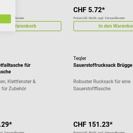
3*
CHF 5.72*
zgl. Versandkosten
Preise inkl. MwSt. zzgl. Versandkosten
In den Warenkorb
In den Warenko
Teqler
tfalltasche für
Sauerstoffrucksack Brügge
asche
ten, Klettfenster &
Robuster Rucksack für eine
 für Zubehör
Sauerstoffflasche
Durchschnittliche Bewertung
.29*
CHF 151.23*
zgl. Versandkosten
Preise inkl. MwSt. zzgl. Versandkosten