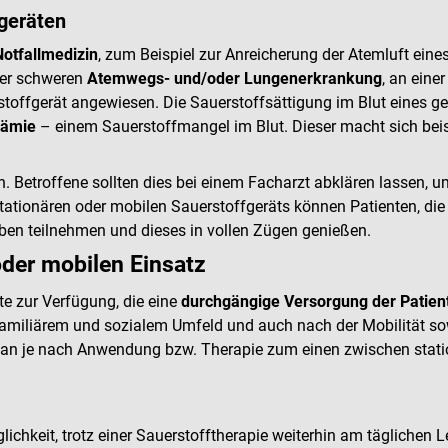
fgeräten
otfallmedizin
, zum Beispiel zur Anreicherung der Atemluft ein
ner schweren
Atemwegs- und/oder Lungenerkrankung
, an eine
rstoffgerät angewiesen. Die Sauerstoffsättigung im Blut eines ge
ämie
– einem Sauerstoffmangel im Blut. Dieser macht sich bei
. Betroffene sollten dies bei einem Facharzt abklären lassen,
stationären oder mobilen Sauerstoffgeräts können Patienten, d
ben teilnehmen und dieses in vollen Zügen genießen.
oder mobilen Einsatz
te zur Verfügung, die eine
durchgängige Versorgung der Patien
, familiärem und sozialem Umfeld und auch nach der Mobilität sow
 man je nach Anwendung bzw. Therapie zum einen zwischen stati
ichkeit, trotz einer Sauerstofftherapie weiterhin am täglichen L