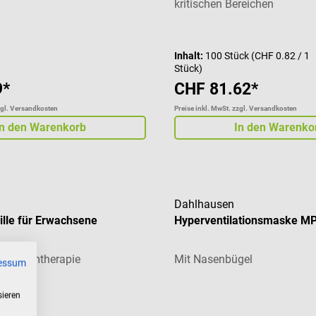
kritischen Bereichen
Inhalt:
100 Stück
(CHF 0.82 / 1
Stück)
9*
CHF 81.62*
zgl. Versandkosten
Preise inkl. MwSt. zzgl. Versandkosten
In den Warenkorb
In den Warenko
Dahlhausen
ille für Erwachsene
Hyperventilationsmaske M
die Atemtherapie
Mit Nasenbügel
essum
sieren