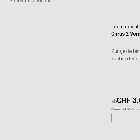
Sauerstoffzubehör
Intersurgical
Cirrus 2 Ver
Zur gezielte
kalibriertem
CHF 3.
ab
Preise inkl. MwSt. z