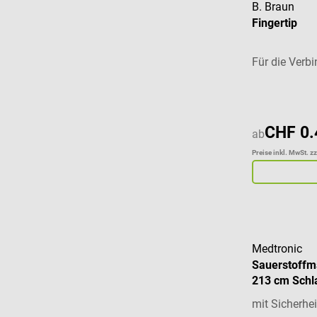
B. Braun
Fingertip
Für die Verb
CHF 0.
ab
Preise inkl. MwSt. z
Medtronic
Sauerstoffm
213 cm Schl
mit Sicherhe