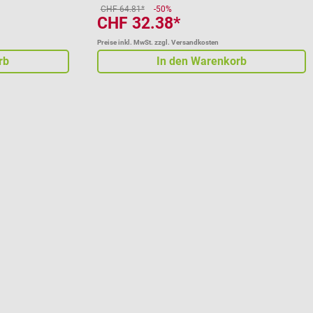
CHF 64.81*
-50%
CHF 32.38*
Preise inkl. MwSt. zzgl. Versandkosten
rb
In den Warenkorb
 von 5 von 5 Sternen