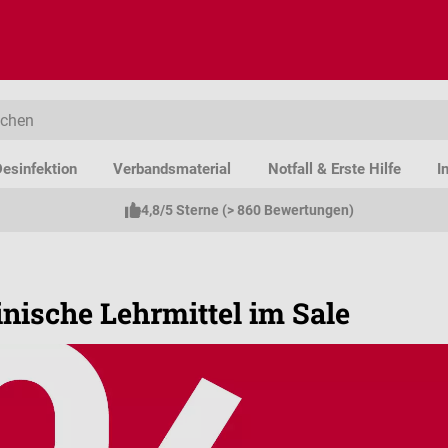
esinfektion
Verbandsmaterial
Notfall & Erste Hilfe
I
4,8/5 Sterne (> 860 Bewertungen)
nische Lehrmittel im Sale