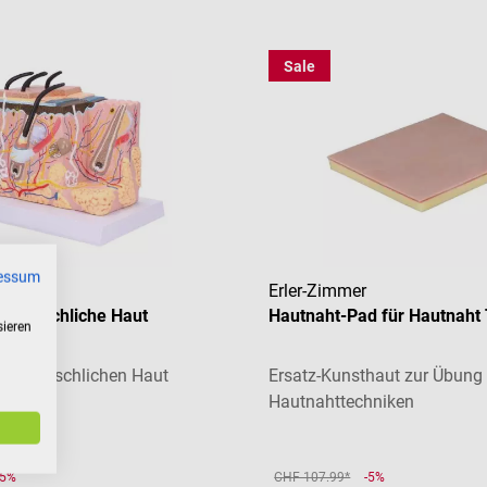
Sale
essum
Erler-Zimmer
l Menschliche Haut
Hautnaht-Pad für Hautnaht 
sieren
der menschlichen Haut
Ersatz-Kunsthaut zur Übung
Hautnahttechniken
15%
CHF 107.99*
-5%