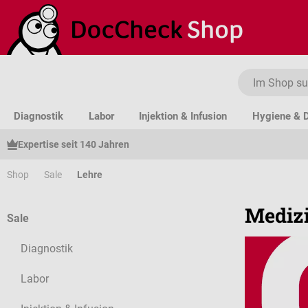
um Hauptinhalt springen
Zur Suche springen
Zur Hauptnavigation springen
Diagnostik
Labor
Injektion & Infusion
Hygiene & D
Expertise seit 140 Jahren
Shop
Sale
Lehre
Medizi
Sale
Diagnostik
Labor