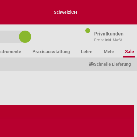
|
Schweiz
CH
Privatkunden
Preise inkl. MwSt.
nstrumente
Praxisausstattung
Lehre
Mehr
Sale
Schnelle Lieferung