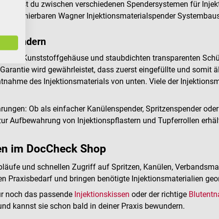
p kannst du zwischen verschiedenen Spendersystemen für Inje
m kombinierbaren Wagner Injektionsmaterialspender Systembaus
ialspendern
 einem Kunststoffgehäuse und staubdichten transparenten Schütt
Garantie wird gewährleistet, dass zuerst eingefüllte und somit 
tnahme des Injektionsmaterials von unten. Viele der Injektions
.
ungen: Ob als einfacher Kanülenspender, Spritzenspender oder a
 Aufbewahrung von Injektionspflastern und Tupferrollen erhälts
fen im DocCheck Shop
bläufe und schnellen Zugriff auf Spritzen, Kanülen, Verbandsmat
en Praxisbedarf und bringen benötigte Injektionsmaterialien geor
 nur noch das passende
Injektionskissen
oder der richtige
Blutent
und kannst sie schon bald in deiner Praxis bewundern.