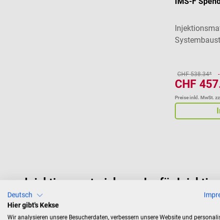
IMS-F Spende
Injektionsma
Systembaust
CHF 538.34*
CHF 457
Preise inkl. MwSt. z
Injektionsmaterialspender für Injektio
Deutsch
Impr
Ordnung ist das halbe Leben – so auch im täglichen Praxi
Hier gibt's Kekse
anderen Kleinteilen bieten sich deshalb praktische Injek
Wir analysieren unsere Besucherdaten, verbessern unsere Website und personali