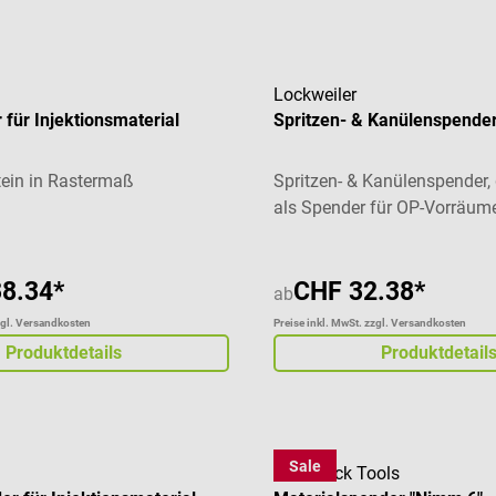
Lockweiler
für Injektionsmaterial
Spritzen- & Kanülenspende
ein in Rastermaß
Spritzen- & Kanülenspender,
als Spender für OP-Vorräum
8.34*
CHF 32.38*
ab
zgl. Versandkosten
Preise inkl. MwSt. zzgl. Versandkosten
Produktdetails
Produktdetail
Sale
DocCheck Tools