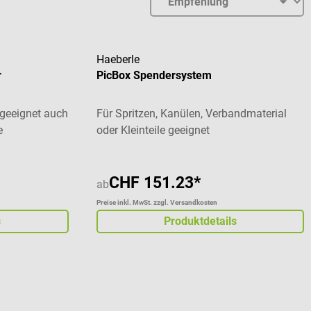
Haeberle
r
PicBox Spendersystem
 geeignet auch
Für Spritzen, Kanülen, Verbandmaterial
e
oder Kleinteile geeignet
CHF 151.23*
ab
Preise inkl. MwSt. zzgl. Versandkosten
s
Produktdetails