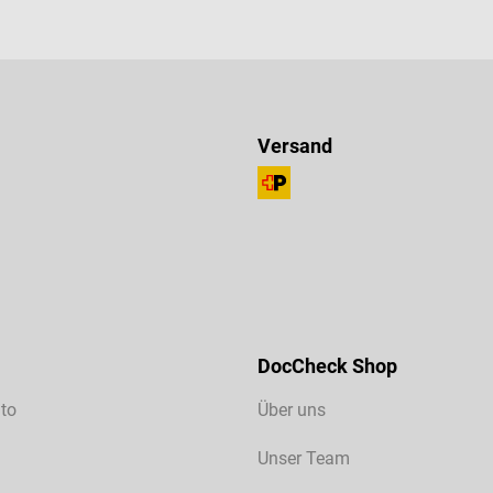
Versand
DocCheck Shop
to
Über uns
Unser Team