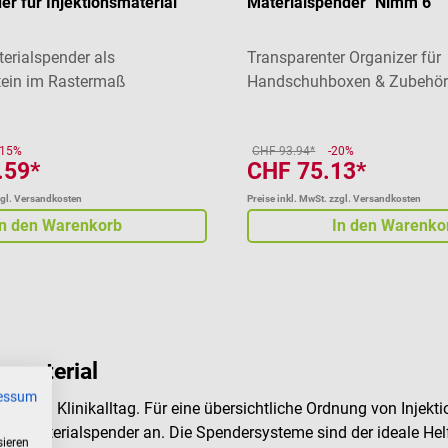
r für Injektionsmaterial
Materialspender "Nimm 6"
terialspender als
Transparenter Organizer für
ein im Rastermaß
Handschuhboxen & Zubehö
-15%
CHF 93.94*
-20%
.59*
CHF 75.13*
zgl. Versandkosten
Preise inkl. MwSt. zzgl. Versandkosten
In den Warenkorb
In den Warenko
nsmaterial
essum
s- und Klinikalltag. Für eine übersichtliche Ordnung von Injekt
tionsmaterialspender an. Die Spendersysteme sind der ideale Hel
sieren