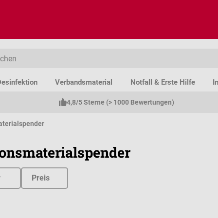
esinfektion
Verbandsmaterial
Notfall & Erste Hilfe
I
4,8/5 Sterne (> 1000 Bewertungen)
aterialspender
ionsmaterialspender
r
Preis