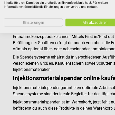
dir, Ordnung und Überblick zu wahren. Im DocCheck Sho
Inhalte für dich. Damit du ein großartiges Einkaufserlebnis hast. Für weitere
Informationen öffne bitte die Einstellungen oder vertrau uns einfach.
Injektionsmaterialspender für die Wandmontage bis zu
Übersichtliche Ordnung mit Injektionsmater
Einstellungen
Alle akzeptieren
Die Injektionsmaterialspender bestehen in der Regel aus
Entnahmekonzept auszeichnen. Mittels First-in/First-out 
Befüllung der Schütten erfolgt demnach von oben, die En
oftmals optional über- oder nebeneinander kombinierbar
Die Spendersysteme erhältst du in verschiedenen Ausführ
verschiedenen Größen, Kanülenfächern sowie Schütten zur
Injektionsmaterialien.
Injektionsmaterialspender online kau
Injektionsmaterialspender garantieren optimale Arbeitsa
Spendersysteme sind der ideale Begleiter für den täglich
Injektionsmaterialspender ist im Warenkorb, jetzt fehlt
beförderst du auch diese Produkte in deinen Warenkorb 