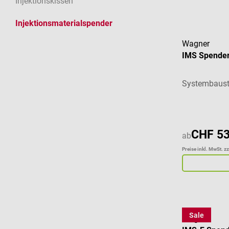
Injektionskissen
Injektionsmaterialspender
Wagner
IMS Spender 
Systembaust
CHF 53
ab
Preise inkl. MwSt. z
Sale
Wagner