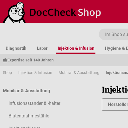
um Hauptinhalt springen
Zur Suche springen
Zur Hauptnavigation springen
Diagnostik
Labor
Injektion & Infusion
Hygiene & D
Expertise seit 140 Jahren
Shop
Injektion & Infusion
Mobiliar & Ausstattung
Injektionsm
Injekt
Mobiliar & Ausstattung
Infusionsständer & -halter
Herstelle
Blutentnahmestühle