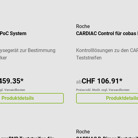
Roche
 PoC System
CARDIAC Control für cobas 
lysegerät zur Bestimmung
Kontrolllösungen zu den C
rker
Teststreifen
459.35*
CHF 106.91*
ab
zgl. Versandkosten
Preise inkl. MwSt. zzgl. Versandkosten
Produktdetails
Produktdetail
Roche