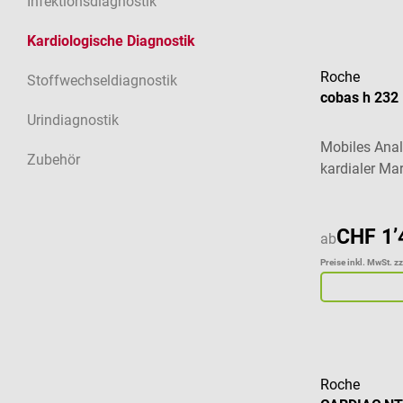
Infektionsdiagnostik
Kardiologische Diagnostik
Roche
Stoffwechseldiagnostik
cobas h 232
Urindiagnostik
Mobiles Ana
Zubehör
kardialer Ma
CHF 1’
ab
Preise inkl. MwSt. z
Roche