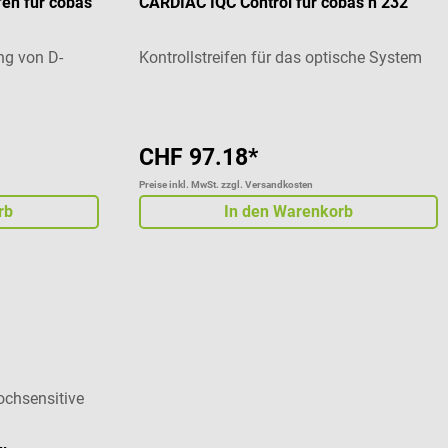
en für cobas
CARDIAC IQC Control für cobas h 232
ng von D-
Kontrollstreifen für das optische System
CHF 97.18*
Preise inkl. MwSt. zzgl. Versandkosten
rb
In den Warenkorb
ochsensitive