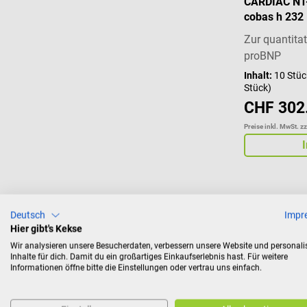
CARDIAC NT-
cobas h 232
Zur quantita
proBNP
Inhalt:
10 Stü
Stück)
CHF 302
Preise inkl. MwSt. z
Deutsch
Impr
Roche
Hier gibt's Kekse
LumiraDx Pl
Wir analysieren unsere Besucherdaten, verbessern unsere Website und personali
Inhalte für dich. Damit du ein großartiges Einkaufserlebnis hast. Für weitere
Informationen öffne bitte die Einstellungen oder vertrau uns einfach.
PoC-Diagnost
Tests auf La