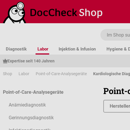
um Hauptinhalt springen
Zur Suche springen
Zur Hauptnavigation springen
Diagnostik
Labor
Injektion & Infusion
Hygiene & D
Expertise seit 140 Jahren
Shop
Labor
Point-of-Care-Analysegeräte
Kardiologische Diag
Point-
Point-of-Care-Analysegeräte
Anämiediagnostik
Herstelle
Gerinnungsdiagnostik