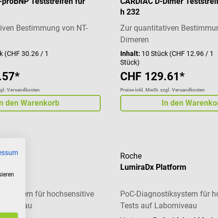
proBNP Teststreifen für
CARDIAC D-Dimer Teststreif
h 232
tiven Bestimmung von NT-
Zur quantitativen Bestimmu
Dimeren
ck
(CHF 30.26 / 1
Inhalt:
10 Stück
(CHF 12.96 / 1
Stück)
.57*
CHF 129.61*
zgl. Versandkosten
Preise inkl. MwSt. zzgl. Versandkosten
In den Warenkorb
In den Warenko
essum
Roche
atform
LumiraDx Platform
sieren
iksystem für hochsensitive
PoC-Diagnostiksystem für h
borniveau
Tests auf Laborniveau