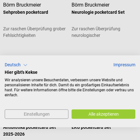
Börm Bruckmeier
Börm Bruckmeier
Sehproben pocketcard
Neurologie pocketcard Set
Zur raschen Überprüfung grober
Zur raschen Überprüfung
Fehlsichtigkeiten
neurologischer
Untersuchungsgänge u.v.m
Durchschnittliche Bewertung von 5 von 5 Sternen
Durchschnittliche Bewertung von 5
Deutsch
Impressum
Hier gibt's Kekse
CHF 10.53*
CHF 32.13*
Wir analysieren unsere Besucherdaten, verbessern unsere Website und
Preise inkl. MwSt. zzgl.
Preise inkl. MwSt. zzgl.
Versandkosten
Versandkosten
personalisieren Inhalte für dich. Damit du ein großartiges Einkaufserlebnis
hast. Für weitere Informationen öffne bitte die Einstellungen oder vertrau uns
In den Warenkorb
In den Warenkorb
einfach.
Einstellungen
Alle akzeptieren
Börm Bruckmeier
Börm Bruckmeier
Antibiotika pocketcard Set
EKG pocketcard Set
2025-2026