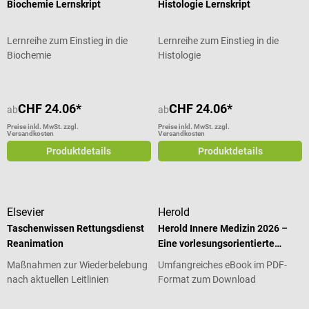
Biochemie Lernskript
Histologie Lernskript
Lernreihe zum Einstieg in die
Lernreihe zum Einstieg in die
Biochemie
Histologie
CHF 24.06*
CHF 24.06*
ab
ab
Preise inkl. MwSt. zzgl.
Preise inkl. MwSt. zzgl.
Versandkosten
Versandkosten
Produktdetails
Produktdetails
Elsevier
Herold
Taschenwissen Rettungsdienst
Herold Innere Medizin 2026 –
Reanimation
Eine vorlesungsorientierte
Darstellung
Maßnahmen zur Wiederbelebung
Umfangreiches eBook im PDF-
nach aktuellen Leitlinien
Format zum Download