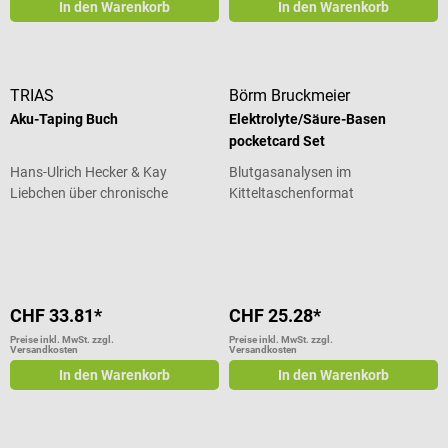
In den Warenkorb
In den Warenkorb
TRIAS
Börm Bruckmeier
Aku-Taping Buch
Elektrolyte/Säure-Basen
pocketcard Set
Hans-Ulrich Hecker & Kay
Blutgasanalysen im
Liebchen über chronische
Kitteltaschenformat
Schmerzen
Durchschnittliche Bewertung von 3 von 5 Sternen
CHF 33.81*
CHF 25.28*
Preise inkl. MwSt. zzgl.
Preise inkl. MwSt. zzgl.
Versandkosten
Versandkosten
In den Warenkorb
In den Warenkorb