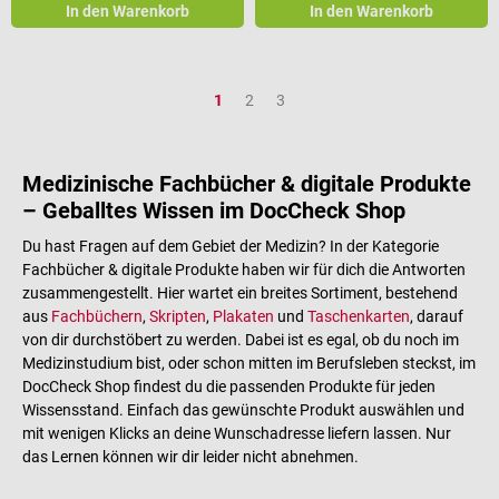
In den Warenkorb
In den Warenkorb
Seite
Seite
Seite
1
2
3
Medizinische Fachbücher & digitale Produkte
– Geballtes Wissen im DocCheck Shop
Du hast Fragen auf dem Gebiet der Medizin? In der Kategorie
Fachbücher & digitale Produkte haben wir für dich die Antworten
zusammengestellt. Hier wartet ein breites Sortiment, bestehend
aus
Fachbüchern
,
Skripten
,
Plakaten
und
Taschenkarten
, darauf
von dir durchstöbert zu werden. Dabei ist es egal, ob du noch im
Medizinstudium bist, oder schon mitten im Berufsleben steckst, im
DocCheck Shop findest du die passenden Produkte für jeden
Wissensstand. Einfach das gewünschte Produkt auswählen und
mit wenigen Klicks an deine Wunschadresse liefern lassen. Nur
das Lernen können wir dir leider nicht abnehmen.