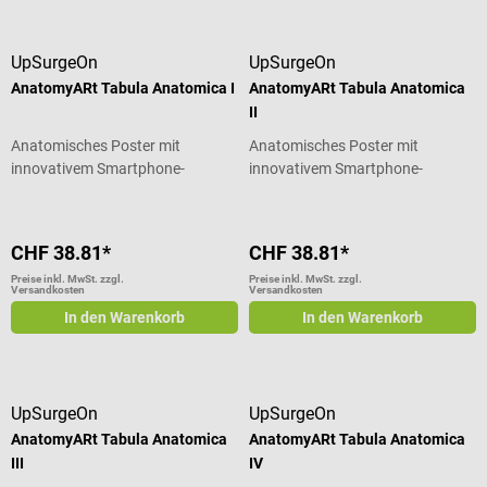
UpSurgeOn
UpSurgeOn
AnatomyARt Tabula Anatomica I
AnatomyARt Tabula Anatomica
II
Anatomisches Poster mit
Anatomisches Poster mit
innovativem Smartphone-
innovativem Smartphone-
Lerntool
Lerntool
CHF 38.81*
CHF 38.81*
Preise inkl. MwSt. zzgl.
Preise inkl. MwSt. zzgl.
Versandkosten
Versandkosten
In den Warenkorb
In den Warenkorb
UpSurgeOn
UpSurgeOn
AnatomyARt Tabula Anatomica
AnatomyARt Tabula Anatomica
III
IV