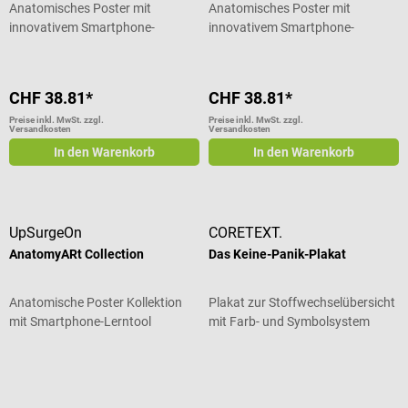
Anatomisches Poster mit
Anatomisches Poster mit
innovativem Smartphone-
innovativem Smartphone-
Lerntool
Lerntool
CHF 38.81*
CHF 38.81*
Preise inkl. MwSt. zzgl.
Preise inkl. MwSt. zzgl.
Versandkosten
Versandkosten
In den Warenkorb
In den Warenkorb
UpSurgeOn
CORETEXT.
AnatomyARt Collection
Das Keine-Panik-Plakat
Anatomische Poster Kollektion
Plakat zur Stoffwechselübersicht
mit Smartphone-Lerntool
mit Farb- und Symbolsystem
Durchschnittliche Bewertung von 4.17 von 5 Sternen