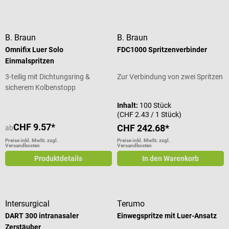
B. Braun
B. Braun
Omnifix Luer Solo
FDC1000 Spritzenverbinder
Einmalspritzen
3-teilig mit Dichtungsring &
Zur Verbindung von zwei Spritzen
sicherem Kolbenstopp
Inhalt:
100 Stück
(CHF 2.43 / 1 Stück)
CHF 9.57*
CHF 242.68*
ab
Preise inkl. MwSt. zzgl.
Preise inkl. MwSt. zzgl.
Versandkosten
Versandkosten
Produktdetails
In den Warenkorb
Intersurgical
Terumo
DART 300 intranasaler
Einwegspritze mit Luer-Ansatz
Zerstäuber