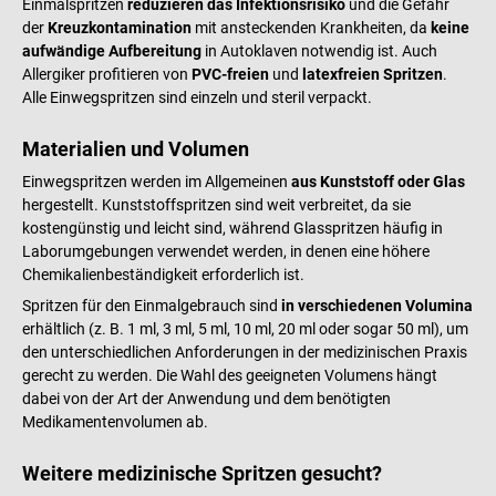
Einmalspritzen
reduzieren das Infektionsrisiko
und die Gefahr
der
Kreuzkontamination
mit ansteckenden Krankheiten, da
keine
aufwändige Aufbereitung
in Autoklaven notwendig ist. Auch
Allergiker profitieren von
PVC-freien
und
latexfreien Spritzen
.
Alle Einwegspritzen sind einzeln und steril verpackt.
Materialien und Volumen
Einwegspritzen werden im Allgemeinen
aus Kunststoff oder Glas
hergestellt. Kunststoffspritzen sind weit verbreitet, da sie
kostengünstig und leicht sind, während Glasspritzen häufig in
Laborumgebungen verwendet werden, in denen eine höhere
Chemikalienbeständigkeit erforderlich ist.
Spritzen für den Einmalgebrauch sind
in verschiedenen Volumina
erhältlich (z. B. 1 ml, 3 ml, 5 ml, 10 ml, 20 ml oder sogar 50 ml), um
den unterschiedlichen Anforderungen in der medizinischen Praxis
gerecht zu werden. Die Wahl des geeigneten Volumens hängt
dabei von der Art der Anwendung und dem benötigten
Medikamentenvolumen ab.
Weitere medizinische Spritzen gesucht?