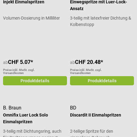
Injekt Einmalspritzen
Einwegspritze mit Luer-Lock-
Ansatz
Volumen-Dosierung in Milliliter
3-teilig mit latexfreier Dichtung &
Kolbenstopp
Durchschnittliche Bewertung von 5 von 5 Sternen
CHF 5.07*
CHF 20.48*
ab
ab
Preise inkl. MwSt. zzgl.
Preise inkl. MwSt. zzgl.
Versandkosten
Versandkosten
Produktdetails
Produktdetails
B. Braun
BD
Omnifix Luer Lock Solo
Discardit II Einmalspritzen
Einmalspritzen
3-teilig mit Dichtungsring, auch
2-teilige Spritze für den