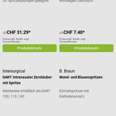
für Spritzenpumpen geeignet
einmaligen Gebrauch
Durchschnittliche Bewertung von 5 von 5 Sternen
CHF 31.29*
CHF 7.40*
ab
ab
Preise inkl. MwSt. zzgl.
Preise inkl. MwSt. zzgl.
Versandkosten
Versandkosten
Produktdetails
Produktdetails
Intersurgical
B. Braun
DART intranasaler Zerstäuber
Wund- und Blasenspritzen
mit Spritze
Wahlweise erhältlich als DART
Einmalspritzen mit
100, 110, 140
Katheteransatz
Durchschnittliche Bewertung von 5 von 5 Sternen
Durchschnittliche Bewertung von 5