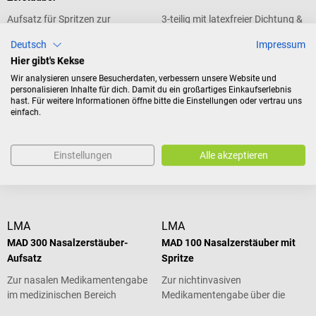
Aufsatz für Spritzen zur
3-teilig mit latexfreier Dichtung &
Zerstäubung von Medikamenten
Kolbenstopp
Deutsch
Impressum
Durchschnittliche Bewertung von 5 von 5 Sternen
Durchschnittliche Bewertung von 5
Hier gibt's Kekse
Wir analysieren unsere Besucherdaten, verbessern unsere Website und
Inhalt:
100 Stück
personalisieren Inhalte für dich. Damit du ein großartiges Einkaufserlebnis
hast. Für weitere Informationen öffne bitte die Einstellungen oder vertrau uns
(CHF 0.20 / 1 Stück)
einfach.
CHF 7.40*
CHF 20.48*
ab
Preise inkl. MwSt. zzgl.
Preise inkl. MwSt. zzgl.
Versandkosten
Versandkosten
Einstellungen
Alle akzeptieren
Produktdetails
In den Warenkorb
LMA
LMA
MAD 300 Nasalzerstäuber-
MAD 100 Nasalzerstäuber mit
Aufsatz
Spritze
Zur nasalen Medikamentengabe
Zur nichtinvasiven
im medizinischen Bereich
Medikamentengabe über die
Nase