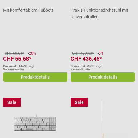
Mit komfortablem Fußbett
Praxis-Funktionsdrehstuhl mit
Universalrollen
Durchschnittliche Bewertung von 5 von 5 Sternen
Durchschnittliche Bewertung von 5
CHF 69.61*
-20%
CHF 459.43*
-5%
CHF 55.68*
CHF 436.45*
Preise inkl. MwSt. zzgl.
Preise inkl. MwSt. zzgl.
Versandkosten
Versandkosten
Produktdetails
Produktdetails
Sale
Sale