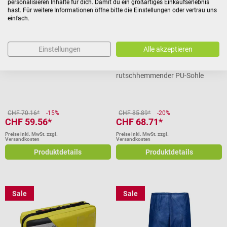
personalisieren Inhalte für dich. Damit du ein großartiges Einkaufserlebnis
hast. Für weitere Informationen öffne bitte die Einstellungen oder vertrau uns
einfach.
WOCK
AWC
NUBE Schuhe mit Riemen und
SNEAKER EASY Arbeitssneaker
Einstellungen
Alle akzeptieren
Einlegesohle
Waschbar bis 50 Grad
Leichter, sportlicher Schuh mit
rutschhemmender PU-Sohle
CHF 70.16*
-15%
CHF 85.89*
-20%
CHF 59.56*
CHF 68.71*
Preise inkl. MwSt. zzgl.
Preise inkl. MwSt. zzgl.
Versandkosten
Versandkosten
Produktdetails
Produktdetails
Sale
Sale