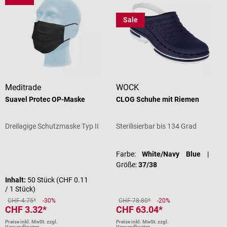
Sale
Meditrade
WOCK
Suavel Protec OP-Maske
CLOG Schuhe mit Riemen
Dreilagige Schutzmaske Typ II
Sterilisierbar bis 134 Grad
Farbe:
White/Navy Blue
|
Größe:
37/38
Inhalt:
50 Stück
(CHF 0.11
/ 1 Stück)
CHF 4.75*
-30%
CHF 78.80*
-20%
CHF 3.32*
CHF 63.04*
Preise inkl. MwSt. zzgl.
Preise inkl. MwSt. zzgl.
Versandkosten
Versandkosten