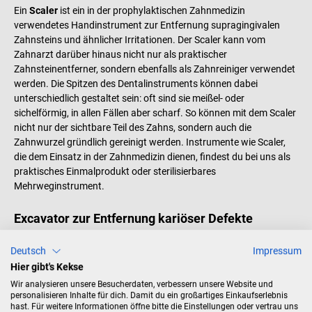
Ein
Scaler
ist ein in der prophylaktischen Zahnmedizin
verwendetes Handinstrument zur Entfernung supragingivalen
Zahnsteins und ähnlicher Irritationen. Der Scaler kann vom
Zahnarzt darüber hinaus nicht nur als praktischer
Zahnsteinentferner, sondern ebenfalls als Zahnreiniger verwendet
werden. Die Spitzen des Dentalinstruments können dabei
unterschiedlich gestaltet sein: oft sind sie meißel- oder
sichelförmig, in allen Fällen aber scharf. So können mit dem Scaler
nicht nur der sichtbare Teil des Zahns, sondern auch die
Zahnwurzel gründlich gereinigt werden. Instrumente wie Scaler,
die dem Einsatz in der Zahnmedizin dienen, findest du bei uns als
praktisches Einmalprodukt oder sterilisierbares
Mehrweginstrument.
Excavator zur Entfernung kariöser Defekte
Der
Excavator
ist ein vom Zahnarzt verwendetes
Deutsch
Impressum
Doppelkopfinstrument und dient zum Entfernen kariöser Defekte
Hier gibt's Kekse
in der Nähe der Pulpa. Seinen Namen
Excavator
(englisch für
Bagger) erhält das zahnmedizinische Instrument aufgrund seiner
Wir analysieren unsere Besucherdaten, verbessern unsere Website und
personalisieren Inhalte für dich. Damit du ein großartiges Einkaufserlebnis
Funktionsweise: Kariöses Gewebe wird mit den scharfen
hast. Für weitere Informationen öffne bitte die Einstellungen oder vertrau uns
Löffelchen, die sich an beiden Arbeitsenden des Instruments