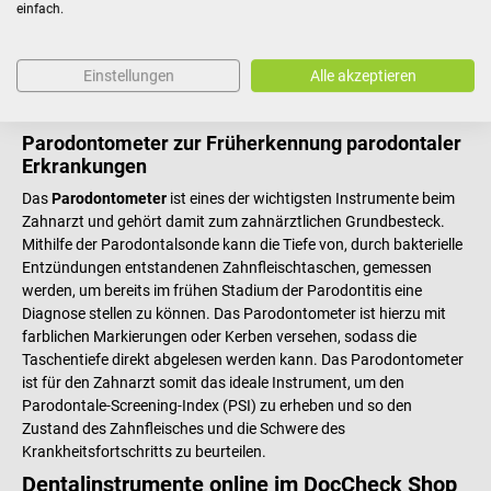
einfach.
befinden, schonend exkaviert, also herausgebaggert. Für eine
höchstmögliche Präzision ist das zahnärztliche Instrument in
unterschiedlichen Größen erhältlich. Wähle deinen Exkavator also
Einstellungen
Alle akzeptieren
in genau der Stärke, die du für die jeweilige Behandlung benötigst.
Parodontometer zur Früherkennung parodontaler
Erkrankungen
Das
Parodontometer
ist eines der wichtigsten Instrumente beim
Zahnarzt und gehört damit zum zahnärztlichen Grundbesteck.
Mithilfe der Parodontalsonde kann die Tiefe von, durch bakterielle
Entzündungen entstandenen Zahnfleischtaschen, gemessen
werden, um bereits im frühen Stadium der Parodontitis eine
Diagnose stellen zu können. Das Parodontometer ist hierzu mit
farblichen Markierungen oder Kerben versehen, sodass die
Taschentiefe direkt abgelesen werden kann. Das Parodontometer
ist für den Zahnarzt somit das ideale Instrument, um den
Parodontale-Screening-Index (PSI) zu erheben und so den
Zustand des Zahnfleisches und die Schwere des
Krankheitsfortschritts zu beurteilen.
Dentalinstrumente online im DocCheck Shop