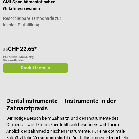
SMI-Spon hämostatischer
Gelatineschwamm
Resorbierbare Tamponade zur
lokalen Blutstillung
CHF 22.65*
ab
Preise inkl. MwSt. zzgl.
Versandkosten
Produktdetails
Dentalinstrumente – Instrumente in der
Zahnarztpraxis
Der nötige Besuch beim Zahnarzt und den Instrumente des
Grauens – wohl kaum einer fühlt sich besonders wohl beim
Anblick der zahnmedizinischen Instrumente. Für eine optimale
zahnärztliche Versorgung sind die Dentalinstrumente jedoch ein