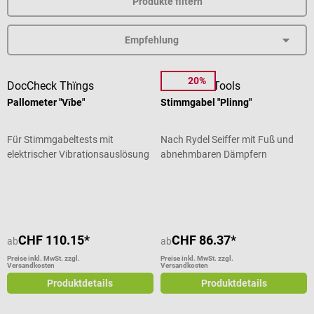
Produkte filtern
20%
DocCheck Thïngs
DocCheck Tools
Pallometer "Vībe"
Stimmgabel "Plinng"
Für Stimmgabeltests mit
Nach Rydel Seiffer mit Fuß und
elektrischer Vibrationsauslösung
abnehmbaren Dämpfern
Durchschnittliche Bewertung von 5 von 5 Sternen
Durchschnittliche Bewertung von 4
CHF 110.15*
CHF 86.37*
ab
ab
Preise inkl. MwSt. zzgl.
Preise inkl. MwSt. zzgl.
Versandkosten
Versandkosten
Produktdetails
Produktdetails