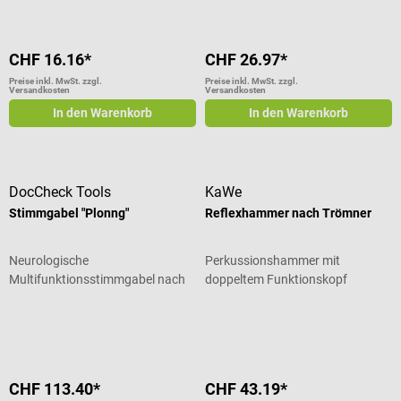
CHF 16.16*
CHF 26.97*
Preise inkl. MwSt. zzgl.
Preise inkl. MwSt. zzgl.
Versandkosten
Versandkosten
In den Warenkorb
In den Warenkorb
DocCheck Tools
KaWe
Stimmgabel "Plonng"
Reflexhammer nach Trömner
Neurologische
Perkussionshammer mit
Multifunktionsstimmgabel nach
doppeltem Funktionskopf
Rydel-Seiffer
Durchschnittliche Bewertung von 3.83 von 5 Sternen
Durchschnittliche Bewertung von 4
CHF 113.40*
CHF 43.19*