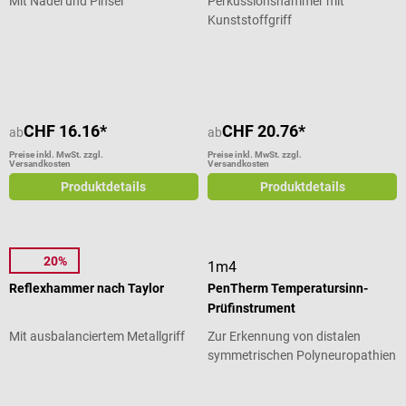
Mit Nadel und Pinsel
Perkussionshammer mit
Kunststoffgriff
Durchschnittliche Bewertung von 4.
CHF 16.16*
CHF 20.76*
ab
ab
Preise inkl. MwSt. zzgl.
Preise inkl. MwSt. zzgl.
Versandkosten
Versandkosten
Produktdetails
Produktdetails
20%
MDF
1m4
Reflexhammer nach Taylor
PenTherm Temperatursinn-
Prüfinstrument
Mit ausbalanciertem Metallgriff
Zur Erkennung von distalen
symmetrischen Polyneuropathien
Durchschnittliche Bewertung von 5