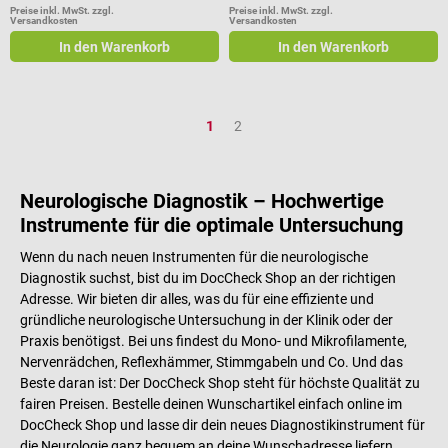
Preise inkl. MwSt. zzgl.
Preise inkl. MwSt. zzgl.
Versandkosten
Versandkosten
In den Warenkorb
In den Warenkorb
Seite
Seite
1
2
Neurologische Diagnostik – Hochwertige
Instrumente für die optimale Untersuchung
Wenn du nach neuen Instrumenten für die neurologische
Diagnostik suchst, bist du im DocCheck Shop an der richtigen
Adresse. Wir bieten dir alles, was du für eine effiziente und
gründliche neurologische Untersuchung in der Klinik oder der
Praxis benötigst. Bei uns findest du Mono- und Mikrofilamente,
Nervenrädchen, Reflexhämmer, Stimmgabeln und Co. Und das
Beste daran ist: Der DocCheck Shop steht für höchste Qualität zu
fairen Preisen. Bestelle deinen Wunschartikel einfach online im
DocCheck Shop und lasse dir dein neues Diagnostikinstrument für
die Neurologie ganz bequem an deine Wunschadresse liefern.