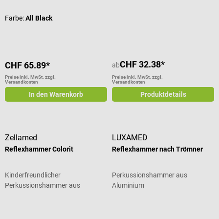
Farbe:
All Black
CHF 32.38*
CHF 65.89*
ab
Preise inkl. MwSt. zzgl.
Preise inkl. MwSt. zzgl.
Versandkosten
Versandkosten
In den Warenkorb
Produktdetails
Zellamed
LUXAMED
Reflexhammer Colorit
Reflexhammer nach Trömner
Kinderfreundlicher
Perkussionshammer aus
Perkussionshammer aus
Aluminium
eloxiertem Aluminium
Durchschnittliche Bewertung von 5 von 5 Sternen