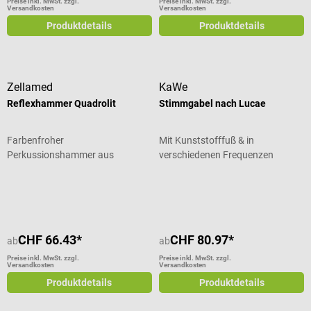
Preise inkl. MwSt. zzgl.
Preise inkl. MwSt. zzgl.
Versandkosten
Versandkosten
Produktdetails
Produktdetails
Zellamed
KaWe
Reflexhammer Quadrolit
Stimmgabel nach Lucae
Farbenfroher
Mit Kunststofffuß & in
Perkussionshammer aus
verschiedenen Frequenzen
eloxiertem Aluminium
Durchschnittliche Bewertung von 5 von 5 Sternen
CHF 66.43*
CHF 80.97*
ab
ab
Preise inkl. MwSt. zzgl.
Preise inkl. MwSt. zzgl.
Versandkosten
Versandkosten
Produktdetails
Produktdetails