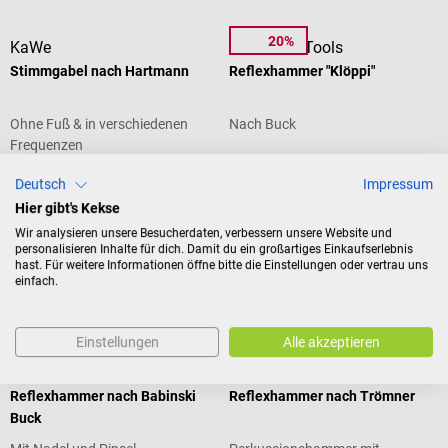
20%
KaWe
DocCheck Tools
Stimmgabel nach Hartmann
Reflexhammer "Klöppi"
Ohne Fuß & in verschiedenen
Nach Buck
Frequenzen
Deutsch
Impressum
Hier gibt's Kekse
CHF 59.35*
CHF 19.40*
ab
Wir analysieren unsere Besucherdaten, verbessern unsere Website und
personalisieren Inhalte für dich. Damit du ein großartiges Einkaufserlebnis
Preise inkl. MwSt. zzgl.
Preise inkl. MwSt. zzgl.
Versandkosten
Versandkosten
hast. Für weitere Informationen öffne bitte die Einstellungen oder vertrau uns
einfach.
Produktdetails
In den Warenkorb
Einstellungen
Alle akzeptieren
15%
15%
MDF
MDF
Reflexhammer nach Babinski
Reflexhammer nach Trömner
Buck