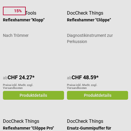
15%
DocCheck Tools
DocCheck Thïngs
Reflexhammer "Klopp"
Reflexhammer "Clôppe"
Nach Trömner
Diagnostikinstrument zur
Perkussion
Durchschnittliche Bewertung von 4.63 von 5 Sternen
Durchschnittliche Bewertung von 4.
CHF 24.27*
CHF 48.59*
ab
ab
Preise inkl. MwSt. zzgl.
Preise inkl. MwSt. zzgl.
Versandkosten
Versandkosten
Produktdetails
Produktdetails
DocCheck Thïngs
DocCheck Thïngs
Reflexhammer "Clôppe Pro"
Ersatz-Gummipuffer für