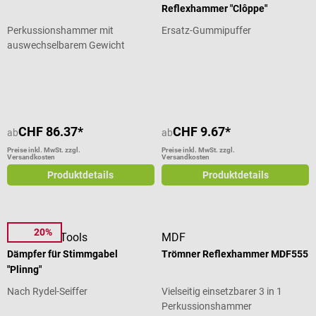
Reflexhammer "Clôppe"
Perkussionshammer mit
Ersatz-Gummipuffer
auswechselbarem Gewicht
Durchschnittliche Bewertung von 4.25 von 5 Sternen
CHF 86.37*
CHF 9.67*
ab
ab
Preise inkl. MwSt. zzgl.
Preise inkl. MwSt. zzgl.
Versandkosten
Versandkosten
Produktdetails
Produktdetails
20%
DocCheck Tools
MDF
Dämpfer für Stimmgabel
Trömner Reflexhammer MDF555
"Plinng"
Nach Rydel-Seiffer
Vielseitig einsetzbarer 3 in 1
Perkussionshammer