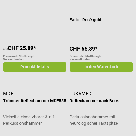
Durchschnittliche Bewertung von 5 von 5 Sternen
Durchschnittliche Bewertung von 3
Farbe:
Rosé gold
CHF 25.89*
CHF 65.89*
ab
Preise inkl. MwSt. zzgl.
Preise inkl. MwSt. zzgl.
Versandkosten
Versandkosten
Produktdetails
In den Warenkorb
MDF
LUXAMED
Trömner Reflexhammer MDF555
Reflexhammer nach Buck
Vielseitig einsetzbarer 3 in 1
Perkussionshammer mit
Perkussionshammer
neurologischer Tastspitze
Durchschnittliche Bewertung von 3 von 5 Sternen