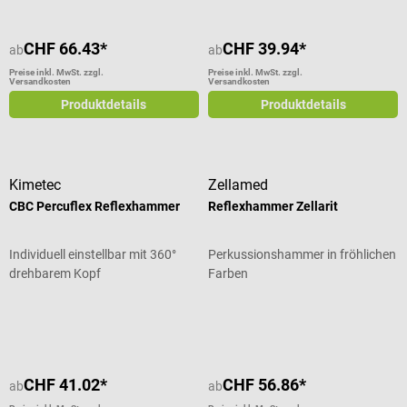
CHF 66.43*
CHF 39.94*
ab
ab
Preise inkl. MwSt. zzgl.
Preise inkl. MwSt. zzgl.
Versandkosten
Versandkosten
Produktdetails
Produktdetails
Kimetec
Zellamed
CBC Percuflex Reflexhammer
Reflexhammer Zellarit
Individuell einstellbar mit 360°
Perkussionshammer in fröhlichen
drehbarem Kopf
Farben
Durchschnittliche Bewertung von 4 von 5 Sternen
CHF 41.02*
CHF 56.86*
ab
ab