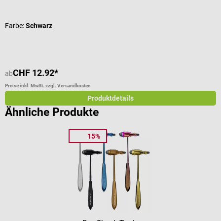
Durchschnittliche Bewertung von 4.11 von 5 Sternen
D
Farbe:
Schwarz
CHF 12.92*
C
ab
Preise inkl. MwSt. zzgl. Versandkosten
Pr
Produktdetails
Ähnliche Produkte
15%