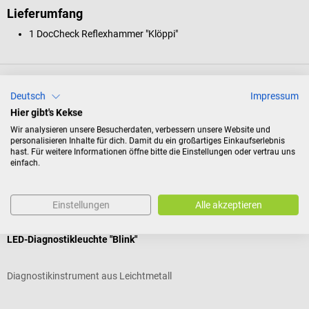
Lieferumfang
1 DocCheck Reflexhammer "Klöppi"
Produktidentifikation
Deutsch
Impressum
Hier gibt's Kekse
Bewertungen
Wir analysieren unsere Besucherdaten, verbessern unsere Website und
personalisieren Inhalte für dich. Damit du ein großartiges Einkaufserlebnis
hast. Für weitere Informationen öffne bitte die Einstellungen oder vertrau uns
einfach.
Kunden kauften auch
Einstellungen
Alle akzeptieren
15%
DocCheck Tools
LED-Diagnostikleuchte "Blink"
P
Diagnostikinstrument aus Leichtmetall
E