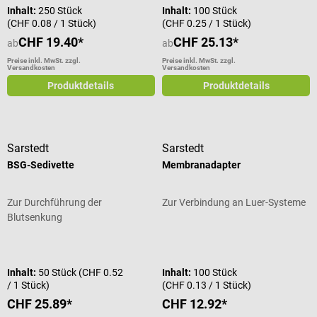
Inhalt:
250 Stück
Inhalt:
100 Stück
(CHF 0.08 / 1 Stück)
(CHF 0.25 / 1 Stück)
CHF 19.40*
CHF 25.13*
ab
ab
Preise inkl. MwSt. zzgl.
Preise inkl. MwSt. zzgl.
Versandkosten
Versandkosten
Produktdetails
Produktdetails
Sarstedt
Sarstedt
BSG-Sedivette
Membranadapter
Zur Durchführung der
Zur Verbindung an Luer-Systeme
Blutsenkung
Durchschnittliche Bewertung von 5 von 5 Sternen
Durchschnittliche Bewertung von 5
Inhalt:
50 Stück
(CHF 0.52
Inhalt:
100 Stück
/ 1 Stück)
(CHF 0.13 / 1 Stück)
CHF 25.89*
CHF 12.92*