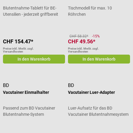
Blutentnahme-Tablett für BE-
Tischmodell für max. 10
Utensilien - jederzeit griffbereit
Röhrchen
CHF 58.32*
-15%
CHF 154.47*
CHF 49.56*
Preise inkl. MwSt. zzgl.
Preise inkl. MwSt. zzgl.
Versandkosten
Versandkosten
In den Warenkorb
In den Warenkorb
BD
BD
Vacutainer Einmalhalter
Vacutainer Luer-Adapter
Passend zum BD Vacutainer
Luer-Aufsatz für das BD
Blutentnahme-System
Vacutainer Blutentnahmesystem
einzeln
Durchschnittliche Bewertung von 5