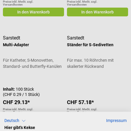
Preise inkl. MwSt. zzgl.
Preise inkl. MwSt. zzgl.
Versandkosten
Versandkosten
In den Warenkorb
In den Warenkorb
Sarstedt
Sarstedt
Multi-Adapter
Ständer für S-Sedivetten
Für Katheter, S-Monovetten,
Für max. 10 Röhrchen mit
Standard- und Butterfly-Kanülen
skalierter Rückwand
Durchschnittliche Bewertung von 5 von 5 Sternen
Durchschnittliche Bewertung von 5
Inhalt:
100 Stück
(CHF 0.29 / 1 Stück)
CHF 29.13*
CHF 57.18*
Preise inkl. MwSt. zzgl.
Preise inkl. MwSt. zzgl.
Versandkosten
Versandkosten
In den Warenkorb
In den Warenkorb
Deutsch
Impressum
Hier gibt's Kekse