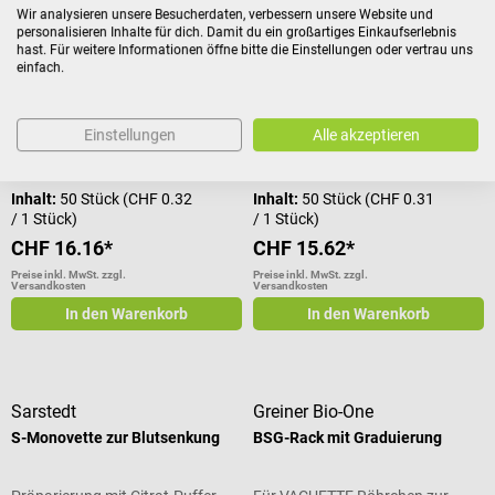
Wir analysieren unsere Besucherdaten, verbessern unsere Website und
personalisieren Inhalte für dich. Damit du ein großartiges Einkaufserlebnis
hast. Für weitere Informationen öffne bitte die Einstellungen oder vertrau uns
Sarstedt
Sarstedt
einfach.
S-Monovette Neutral
S-Monovette zur
Glukosebestimmung
Einstellungen
Alle akzeptieren
Ohne Präparierung
Präparierung mit Fluorid EDTA
Inhalt:
50 Stück
(CHF 0.32
Inhalt:
50 Stück
(CHF 0.31
/ 1 Stück)
/ 1 Stück)
CHF 16.16*
CHF 15.62*
Preise inkl. MwSt. zzgl.
Preise inkl. MwSt. zzgl.
Versandkosten
Versandkosten
In den Warenkorb
In den Warenkorb
Sarstedt
Greiner Bio-One
S-Monovette zur Blutsenkung
BSG-Rack mit Graduierung