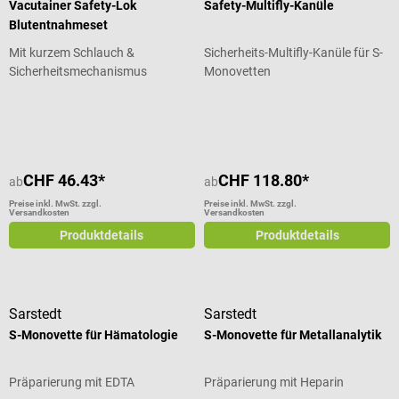
Vacutainer Safety-Lok
Safety-Multifly-Kanüle
Blutentnahmeset
Mit kurzem Schlauch &
Sicherheits-Multifly-Kanüle für S-
Sicherheitsmechanismus
Monovetten
Durchschnittliche Bewertung von 5 von 5 Sternen
Durchschnittliche Bewertung von 5
CHF 46.43*
CHF 118.80*
ab
ab
Preise inkl. MwSt. zzgl.
Preise inkl. MwSt. zzgl.
Versandkosten
Versandkosten
Produktdetails
Produktdetails
Sarstedt
Sarstedt
S-Monovette für Hämatologie
S-Monovette für Metallanalytik
Präparierung mit EDTA
Präparierung mit Heparin