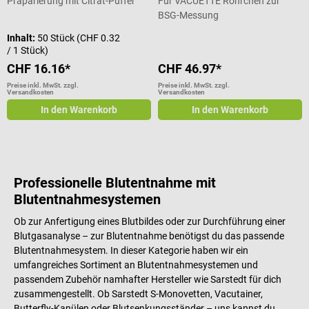
Präparierung mit Citrat-Puffer
Für VACUETTE Röhrchen zur
BSG-Messung
Inhalt:
50 Stück
(CHF 0.32
/ 1 Stück)
CHF 16.16*
CHF 46.97*
Preise inkl. MwSt. zzgl.
Preise inkl. MwSt. zzgl.
Versandkosten
Versandkosten
In den Warenkorb
In den Warenkorb
Professionelle Blutentnahme mit
Blutentnahmesystemen
Ob zur Anfertigung eines Blutbildes oder zur Durchführung einer
Blutgasanalyse – zur Blutentnahme benötigst du das passende
Blutentnahmesystem. In dieser Kategorie haben wir ein
umfangreiches Sortiment an Blutentnahmesystemen und
passendem Zubehör namhafter Hersteller wie Sarstedt für dich
zusammengestellt. Ob Sarstedt S-Monovetten, Vacutainer,
Butterfly-Kanülen oder Blutsenkungsständer – uns kannst du