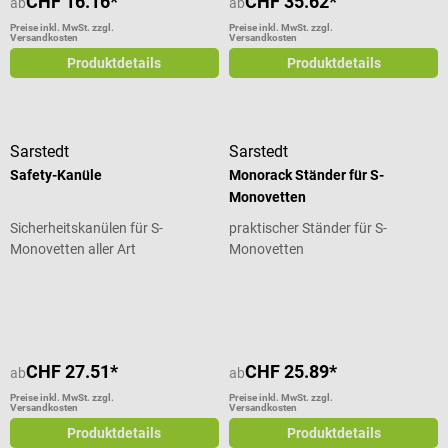
CHF 16.16*
CHF 35.62*
ab
ab
Preise inkl. MwSt. zzgl.
Preise inkl. MwSt. zzgl.
Versandkosten
Versandkosten
Produktdetails
Produktdetails
Sarstedt
Sarstedt
Safety-Kanüle
Monorack Ständer für S-
Monovetten
Sicherheitskanülen für S-
praktischer Ständer für S-
Monovetten aller Art
Monovetten
Durchschnittliche Bewertung von 5 von 5 Sternen
CHF 27.51*
CHF 25.89*
ab
ab
Preise inkl. MwSt. zzgl.
Preise inkl. MwSt. zzgl.
Versandkosten
Versandkosten
Produktdetails
Produktdetails