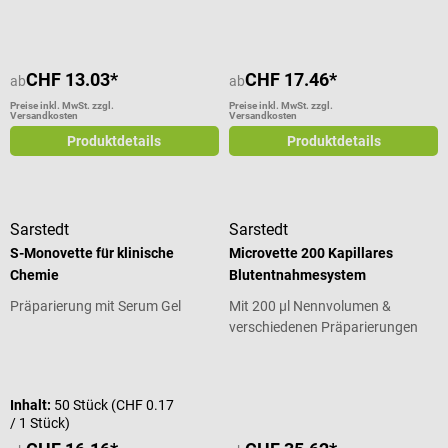
CHF 13.03*
CHF 17.46*
ab
ab
Preise inkl. MwSt. zzgl.
Preise inkl. MwSt. zzgl.
Versandkosten
Versandkosten
Produktdetails
Produktdetails
Sarstedt
Sarstedt
S-Monovette für klinische
Microvette 200 Kapillares
Chemie
Blutentnahmesystem
Präparierung mit Serum Gel
Mit 200 µl Nennvolumen &
verschiedenen Präparierungen
Durchschnittliche Bewertung von 5
Inhalt:
50 Stück
(CHF 0.17
/ 1 Stück)