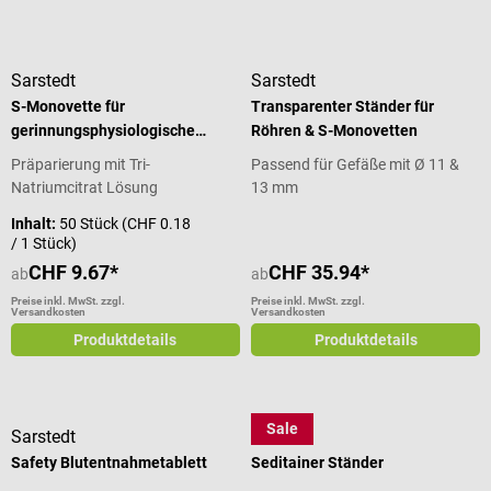
Sarstedt
Sarstedt
S-Monovette für
Transparenter Ständer für
gerinnungsphysiologische
Röhren & S-Monovetten
Untersuchungen
Präparierung mit Tri-
Passend für Gefäße mit Ø 11 &
Natriumcitrat Lösung
13 mm
Inhalt:
50 Stück
(CHF 0.18
/ 1 Stück)
CHF 9.67*
CHF 35.94*
ab
ab
Preise inkl. MwSt. zzgl.
Preise inkl. MwSt. zzgl.
Versandkosten
Versandkosten
Produktdetails
Produktdetails
Sale
Sarstedt
BD
Safety Blutentnahmetablett
Seditainer Ständer