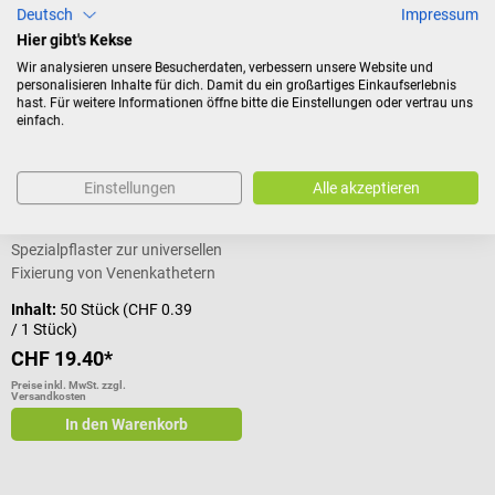
CHF 12.92*
CHF 11.30*
Deutsch
Impressum
Preise inkl. MwSt. zzgl.
Preise inkl. MwSt. zzgl.
Hier gibt's Kekse
Versandkosten
Versandkosten
In den Warenkorb
In den Warenkorb
Wir analysieren unsere Besucherdaten, verbessern unsere Website und
personalisieren Inhalte für dich. Damit du ein großartiges Einkaufserlebnis
hast. Für weitere Informationen öffne bitte die Einstellungen oder vertrau uns
einfach.
NOBAMED
Einstellungen
Alle akzeptieren
RUDAVEN-universal
Kanülenfixierpflaster
Spezialpflaster zur universellen
Fixierung von Venenkathetern
Inhalt:
50 Stück
(CHF 0.39
/ 1 Stück)
CHF 19.40*
Preise inkl. MwSt. zzgl.
Versandkosten
In den Warenkorb