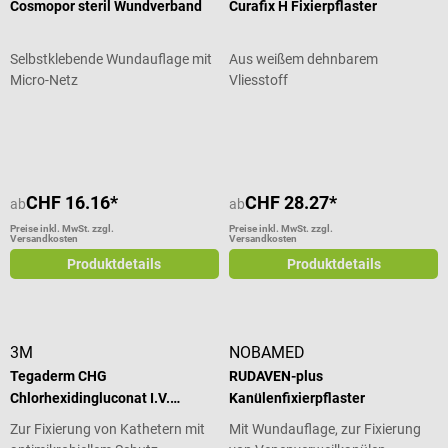
Cosmopor steril Wundverband
Curafix H Fixierpflaster
Selbstklebende Wundauflage mit
Aus weißem dehnbarem
Micro-Netz
Vliesstoff
Durchschnittliche Bewertung von 5 von 5 Sternen
CHF 16.16*
CHF 28.27*
ab
ab
Preise inkl. MwSt. zzgl.
Preise inkl. MwSt. zzgl.
Versandkosten
Versandkosten
Produktdetails
Produktdetails
3M
NOBAMED
Tegaderm CHG
RUDAVEN-plus
Chlorhexidingluconat I.V.
Kanülenfixierpflaster
Fixierverband
Zur Fixierung von Kathetern mit
Mit Wundauflage, zur Fixierung