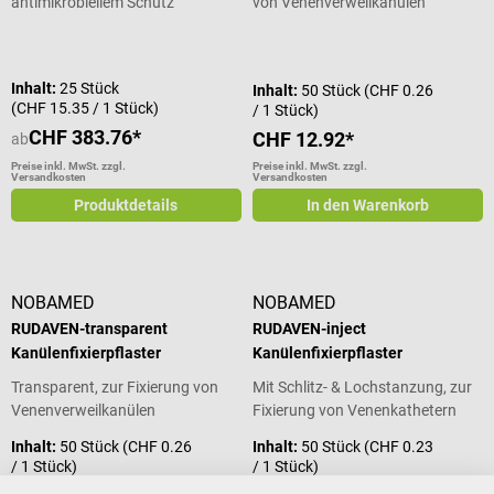
antimikrobiellem Schutz
von Venenverweilkanülen
Durchschnittliche Bewertung von 4 von 5 Sternen
Inhalt:
25 Stück
Inhalt:
50 Stück
(CHF 0.26
(CHF 15.35 / 1 Stück)
/ 1 Stück)
CHF 383.76*
CHF 12.92*
ab
Preise inkl. MwSt. zzgl.
Preise inkl. MwSt. zzgl.
Versandkosten
Versandkosten
Produktdetails
In den Warenkorb
NOBAMED
NOBAMED
RUDAVEN-transparent
RUDAVEN-inject
Kanülenfixierpflaster
Kanülenfixierpflaster
Transparent, zur Fixierung von
Mit Schlitz- & Lochstanzung, zur
Venenverweilkanülen
Fixierung von Venenkathetern
Inhalt:
50 Stück
(CHF 0.26
Inhalt:
50 Stück
(CHF 0.23
/ 1 Stück)
/ 1 Stück)