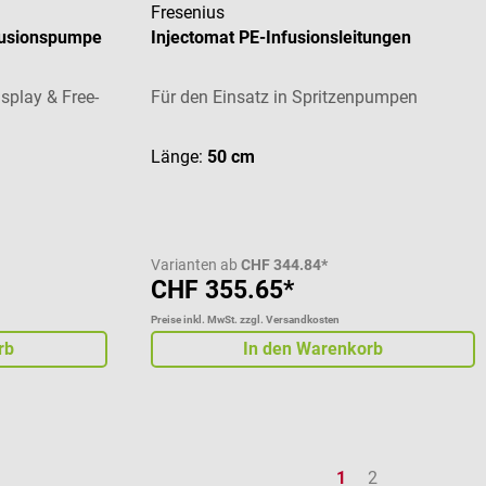
Fresenius
fusionspumpe
Injectomat PE-Infusionsleitungen
play & Free-
Für den Einsatz in Spritzenpumpen
 von 4 von 5 Sternen
Länge:
50 cm
Varianten ab
CHF 344.84*
CHF 355.65*
Preise inkl. MwSt. zzgl. Versandkosten
rb
In den Warenkorb
Seite
Seite
1
2