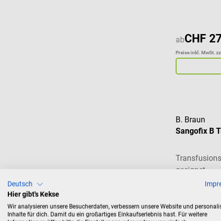
CHF 27
ab
Preise inkl. MwSt. z
B. Braun
Sangofix B T
Transfusions
geeignet
Deutsch
Impr
Inhalt:
100 St
Stück)
Hier gibt's Kekse
CHF 286
Wir analysieren unsere Besucherdaten, verbessern unsere Website und personali
Inhalte für dich. Damit du ein großartiges Einkaufserlebnis hast. Für weitere
Preise inkl. MwSt. z