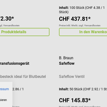
Inhalt:
100 Stück
(CHF 4.38 / 1
Stück)
2.30*
CHF 437.81*
zgl. Versandkosten
Preise inkl. MwSt. zzgl. Versandkosten
Produktdetails
In den Warenko
B. Braun
ransfusionsgerät
Safeflow
besteck ideal für Blutbeutel
Safeflow Ventil
essum
ück
(CHF 2.86 / 1
Inhalt:
50 Stück
(CHF 2.92 / 1 S
.36*
CHF 145.83*
sieren
zgl. Versandkosten
Preise inkl. MwSt. zzgl. Versandkosten