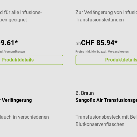
d für alle Infusions-
Zur Verlängerung von Infusi
pen geeignet
Transfusionsleitungen
9.61*
CHF 85.94*
ab
zgl. Versandkosten
Preise inkl. MwSt. zzgl. Versandkosten
Produktdetails
Produktdetail
B. Braun
r Verlängerung
Sangofix Air Transfusionsg
lauch in verschiedenen
Transfusionsbesteck mit Bel
Blutkonservenflaschen