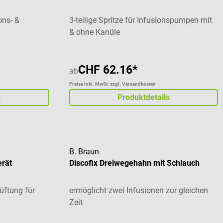
ons- &
3-teilige Spritze für Infusionspumpen mit
& ohne Kanüle
CHF 62.16*
ab
Preise inkl. MwSt. zzgl. Versandkosten
s
Produktdetails
B. Braun
erät
Discofix Dreiwegehahn mit Schlauch
üftung für
ermöglicht zwei Infusionen zur gleichen
Zeit
Durchschnittliche Bewertung von 5 von 5 St