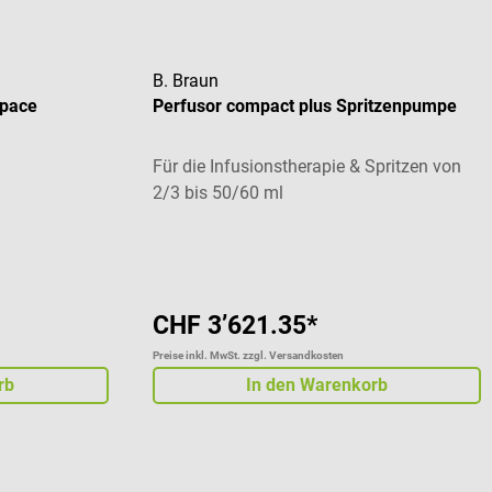
B. Braun
Space
Perfusor compact plus Spritzenpumpe
Für die Infusionstherapie & Spritzen von
2/3 bis 50/60 ml
Durchschnittliche Bewertung von 5 von 5 St
CHF 3’621.35*
Preise inkl. MwSt. zzgl. Versandkosten
rb
In den Warenkorb