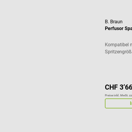
B. Braun
Perfusor Sp
Kompatibel m
Spritzengrö
Durchschnitt
CHF 3’6
Preise inkl. MwSt. z