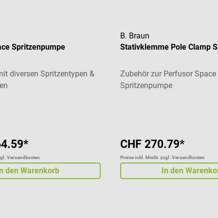
B. Braun
ace Spritzenpumpe
Stativklemme Pole Clamp 
it diversen Spritzentypen &
Zubehör zur Perfusor Space
ßen
Spritzenpumpe
liche Bewertung von 5 von 5 Sternen
64.59*
CHF 270.79*
zgl. Versandkosten
Preise inkl. MwSt. zzgl. Versandkosten
In den Warenkorb
In den Warenko