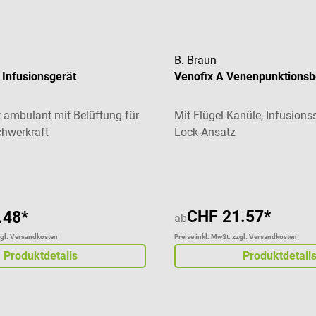
B. Braun
P Infusionsgerät
Venofix A Venenpunktionsb
t ambulant mit Belüftung für
Mit Flügel-Kanüle, Infusion
hwerkraft
Lock-Ansatz
liche Bewertung von 5 von 5 Sternen
CHF 21.57*
.48*
ab
zgl. Versandkosten
Preise inkl. MwSt. zzgl. Versandkosten
Produktdetails
Produktdetail