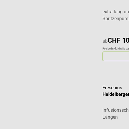
extra lang un
Spritzenpum
CHF 10
ab
Preise inkl. MwSt. z
Fresenius
Heidelberge
Infusionssch
Längen