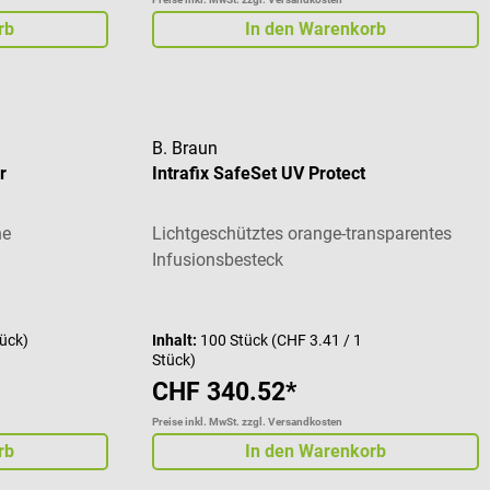
rb
In den Warenkorb
B. Braun
r
Intrafix SafeSet UV Protect
ne
Lichtgeschütztes orange-transparentes
Infusionsbesteck
Durchschnittliche Bewertung von 5 von 5 St
tück)
Inhalt:
100 Stück
(CHF 3.41 / 1
Stück)
CHF 340.52*
Preise inkl. MwSt. zzgl. Versandkosten
rb
In den Warenkorb