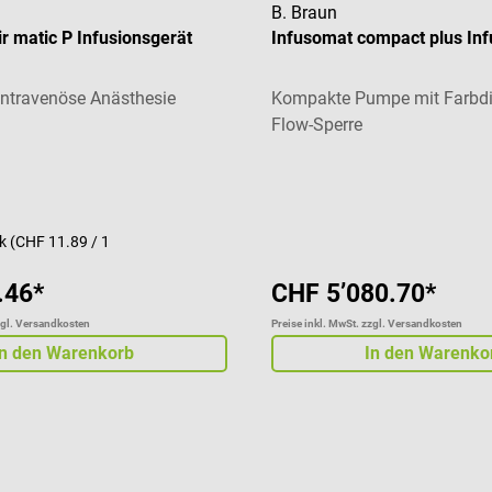
B. Braun
r matic P Infusionsgerät
Infusomat compact plus In
 intravenöse Anästhesie
Kompakte Pumpe mit Farbdis
Flow-Sperre
Durchschnittliche Bewertung
ck
(CHF 11.89 / 1
.46*
CHF 5’080.70*
zgl. Versandkosten
Preise inkl. MwSt. zzgl. Versandkosten
In den Warenkorb
In den Warenko