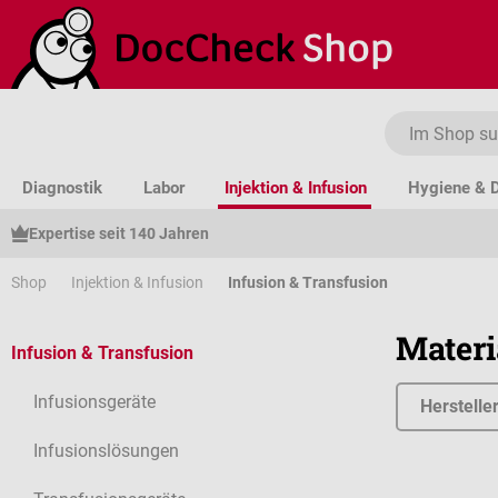
um Hauptinhalt springen
Zur Suche springen
Zur Hauptnavigation springen
Diagnostik
Labor
Injektion & Infusion
Hygiene & D
Expertise seit 140 Jahren
Shop
Injektion & Infusion
Infusion & Transfusion
Materi
Infusion & Transfusion
Infusionsgeräte
Herstelle
Infusionslösungen