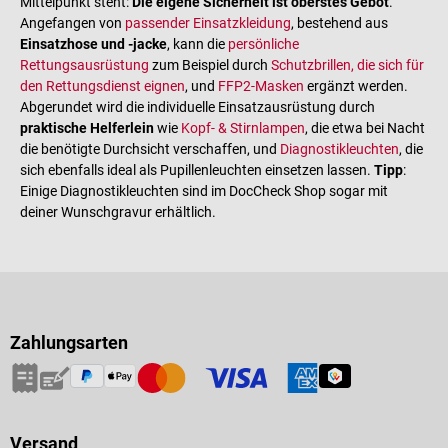
Mittelpunkt steht:
Die eigene Sicherheit ist oberstes Gebot
.
Angefangen von
passender Einsatzkleidung
, bestehend aus
Einsatzhose und -jacke
, kann die
persönliche
Rettungsausrüstung
zum Beispiel durch
Schutzbrillen, die sich für
den Rettungsdienst eignen
, und
FFP2-Masken
ergänzt werden.
Abgerundet wird die individuelle Einsatzausrüstung durch
praktische Helferlein
wie
Kopf- & Stirnlampen
, die etwa bei Nacht
die benötigte Durchsicht verschaffen, und
Diagnostikleuchten
, die
sich ebenfalls ideal als Pupillenleuchten einsetzen lassen.
Tipp
:
Einige Diagnostikleuchten sind im DocCheck Shop sogar mit
deiner Wunschgravur erhältlich.
Zahlungsarten
Versand