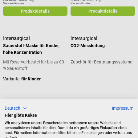
Preise inkl. MwSt. zzgl.
Preise inkl. MwSt. zzgl.
Versandkosten
Versandkosten
Produktdetails
Produktdetails
Intersurgical
Intersurgical
Sauerstoff-Maske für Kinder,
CO2-Messleitung
hohe Konzentration
Mit Reservoirbeutel für bis zu 80
Zubehör für Beatmungssysteme
% Sauerstoff
Variante:
für Kinder
CHF 4.21*
CHF 4.75*
Deutsch
Impressum
ab
ab
Hier gibt's Kekse
Preise inkl. MwSt. zzgl.
Preise inkl. MwSt. zzgl.
Versandkosten
Versandkosten
Wir analysieren unsere Besucherdaten, verbessern unsere Website und
Produktdetails
Produktdetails
personalisieren Inhalte für dich. Damit du ein großartiges Einkaufserlebnis
hast. Für weitere Informationen öffne bitte die Einstellungen oder vertrau uns
einfach.