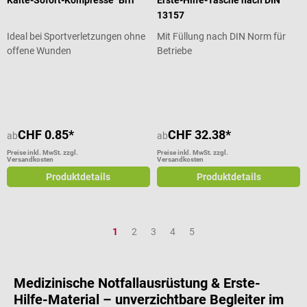
13157
Ideal bei Sportverletzungen ohne
Mit Füllung nach DIN Norm für
offene Wunden
Betriebe
Durchschnittliche Bewertung von 4.8 von 5 Sternen
Durchschnittliche Bewertung von 3
CHF 0.85*
CHF 32.38*
ab
ab
Preise inkl. MwSt. zzgl.
Preise inkl. MwSt. zzgl.
Versandkosten
Versandkosten
Produktdetails
Produktdetails
Seite
Seite
Seite
Seite
Seite
1
2
3
4
5
Medizinische Notfallausrüstung & Erste-
Hilfe-Material – unverzichtbare Begleiter im