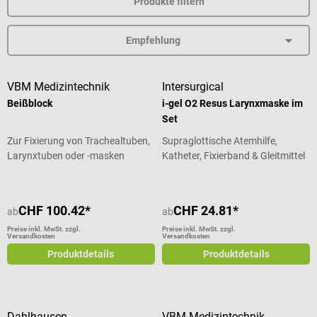
Produkte filtern
VBM Medizintechnik
Intersurgical
Beißblock
i-gel O2 Resus Larynxmaske im
Set
Zur Fixierung von Trachealtuben,
Supraglottische Atemhilfe,
Larynxtuben oder -masken
Katheter, Fixierband & Gleitmittel
CHF 100.42*
CHF 24.81*
ab
ab
Preise inkl. MwSt. zzgl.
Preise inkl. MwSt. zzgl.
Versandkosten
Versandkosten
Produktdetails
Produktdetails
Dahlhausen
VBM Medizintechnik