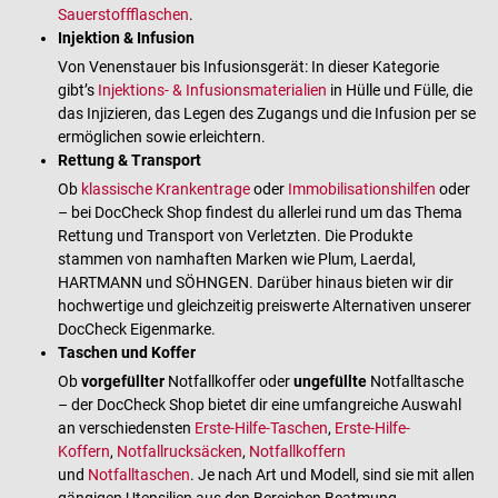
Sauerstoffflaschen
.
Injektion & Infusion
Von Venenstauer bis Infusionsgerät: In dieser Kategorie
gibt’s
Injektions- & Infusionsmaterialien
in Hülle und Fülle, die
das Injizieren, das Legen des Zugangs und die Infusion per se
ermöglichen sowie erleichtern.
Rettung & Transport
Ob
klassische Krankentrage
oder
Immobilisationshilfen
oder
– bei DocCheck Shop findest du allerlei rund um das Thema
Rettung und Transport von Verletzten. Die Produkte
stammen von namhaften Marken wie Plum, Laerdal,
HARTMANN und SÖHNGEN. Darüber hinaus bieten wir dir
hochwertige und gleichzeitig preiswerte Alternativen unserer
DocCheck Eigenmarke.
Taschen und Koffer
Ob
vorgefüllter
Notfallkoffer oder
ungefüllte
Notfalltasche
– der DocCheck Shop bietet dir eine umfangreiche Auswahl
an verschiedensten
Erste-Hilfe-Taschen
,
Erste-Hilfe-
Koffern
,
Notfallrucksäcken
,
Notfallkoffern
und
Notfalltaschen
. Je nach Art und Modell, sind sie mit allen