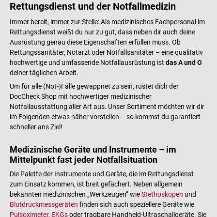
Rettungsdienst und der Notfallmedizin
Immer bereit, immer zur Stelle: Als medizinisches Fachpersonal im
Rettungsdienst weißt du nur zu gut, dass neben dir auch deine
Ausrüstung genau diese Eigenschaften erfüllen muss. Ob
Rettungssanitäter, Notarzt oder Notfallsanitäter – eine qualitativ
hochwertige und umfassende Notfallausrüstung ist
das A und O
deiner täglichen Arbeit.
Um für alle (Not-)Fälle gewappnet zu sein, rüstet dich der
DocCheck Shop mit hochwertiger medizinischer
Notfallausstattung aller Art aus. Unser Sortiment möchten wir dir
im Folgenden etwas näher vorstellen – so kommst du garantiert
schneller ans Ziel!
Medizinische Geräte und Instrumente – im
Mittelpunkt fast jeder Notfallsituation
Die Palette der Instrumente und Geräte, die im Rettungsdienst
zum Einsatz kommen, ist breit gefächert. Neben allgemein
bekannten medizinischen „Werkzeugen” wie
Stethoskopen
und
Blutdruckmessgeräten
finden sich auch speziellere Geräte wie
Pulsoximeter
,
EKGs
oder tragbare Handheld-Ultraschallgeräte. Sie