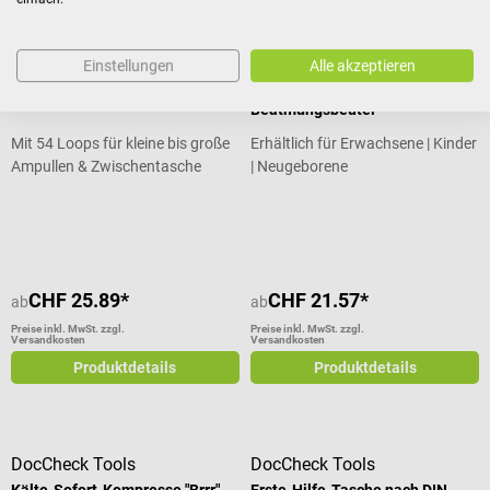
DocCheck Tools
Ambu
Einstellungen
Alle akzeptieren
Ampullarium "A-Pack"
Spur II Einweg-
Beatmungsbeutel
Mit 54 Loops für kleine bis große
Erhältlich für Erwachsene | Kinder
Ampullen & Zwischentasche
| Neugeborene
Durchschnittliche Bewertung von 4.57 von 5 Sternen
Durchschnittliche Bewertung von 5
CHF 25.89*
CHF 21.57*
ab
ab
Preise inkl. MwSt. zzgl.
Preise inkl. MwSt. zzgl.
Versandkosten
Versandkosten
Produktdetails
Produktdetails
DocCheck Tools
DocCheck Tools
Kälte-Sofort-Kompresse "Brrr"
Erste-Hilfe-Tasche nach DIN