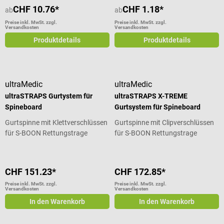
CHF 10.76*
CHF 1.18*
ab
ab
Preise inkl. MwSt. zzgl.
Preise inkl. MwSt. zzgl.
Versandkosten
Versandkosten
Produktdetails
Produktdetails
ultraMedic
ultraMedic
ultraSTRAPS Gurtystem für
ultraSTRAPS X-TREME
Spineboard
Gurtsystem für Spineboard
Gurtspinne mit Klettverschlüssen
Gurtspinne mit Clipverschlüssen
für S-BOON Rettungstrage
für S-BOON Rettungstrage
CHF 151.23*
CHF 172.85*
Preise inkl. MwSt. zzgl.
Preise inkl. MwSt. zzgl.
Versandkosten
Versandkosten
In den Warenkorb
In den Warenkorb