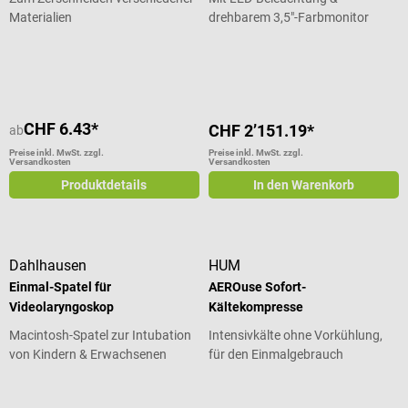
Materialien
drehbarem 3,5"-Farbmonitor
Durchschnittliche Bewertung von 5 von 5 Sternen
CHF 6.43*
CHF 2’151.19*
ab
Preise inkl. MwSt. zzgl.
Preise inkl. MwSt. zzgl.
Versandkosten
Versandkosten
Produktdetails
In den Warenkorb
Dahlhausen
HUM
Einmal-Spatel für
AEROuse Sofort-
Videolaryngoskop
Kältekompresse
Macintosh-Spatel zur Intubation
Intensivkälte ohne Vorkühlung,
von Kindern & Erwachsenen
für den Einmalgebrauch