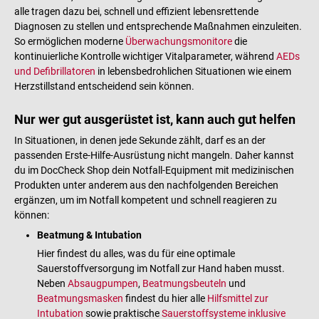
alle tragen dazu bei, schnell und effizient lebensrettende
Diagnosen zu stellen und entsprechende Maßnahmen einzuleiten.
So ermöglichen moderne
Überwachungsmonitore
die
kontinuierliche Kontrolle wichtiger Vitalparameter, während
AEDs
und Defibrillatoren
in lebensbedrohlichen Situationen wie einem
Herzstillstand entscheidend sein können.
Nur wer gut ausgerüstet ist, kann auch gut helfen
In Situationen, in denen jede Sekunde zählt, darf es an der
passenden Erste-Hilfe-Ausrüstung nicht mangeln. Daher kannst
du im DocCheck Shop dein Notfall-Equipment mit medizinischen
Produkten unter anderem aus den nachfolgenden Bereichen
ergänzen, um im Notfall kompetent und schnell reagieren zu
können:
Beatmung & Intubation
Hier findest du alles, was du für eine optimale
Sauerstoffversorgung im Notfall zur Hand haben musst.
Neben
Absaugpumpen
,
Beatmungsbeuteln
und
Beatmungsmasken
findest du hier alle
Hilfsmittel zur
Intubation
sowie praktische
Sauerstoffsysteme inklusive