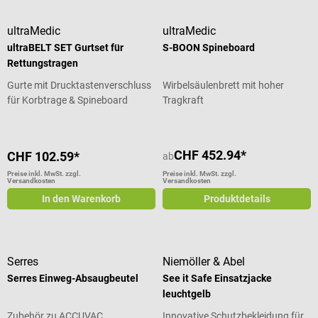
ultraMedic
ultraMedic
ultraBELT SET Gurtset für
S-BOON Spineboard
Rettungstragen
Gurte mit Drucktastenverschluss
Wirbelsäulenbrett mit hoher
für Korbtrage & Spineboard
Tragkraft
CHF 452.94*
CHF 102.59*
ab
Preise inkl. MwSt. zzgl.
Preise inkl. MwSt. zzgl.
Versandkosten
Versandkosten
In den Warenkorb
Produktdetails
Serres
Niemöller & Abel
Serres Einweg-Absaugbeutel
See it Safe Einsatzjacke
leuchtgelb
Zubehör zu ACCUVAC
Innovative Schutzbekleidung für