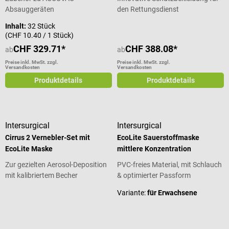
Absauggeräten
den Rettungsdienst
Inhalt:
32 Stück
(CHF 10.40 / 1 Stück)
CHF 329.71*
CHF 388.08*
ab
ab
Preise inkl. MwSt. zzgl.
Preise inkl. MwSt. zzgl.
Versandkosten
Versandkosten
Produktdetails
Produktdetails
Intersurgical
Intersurgical
Cirrus 2 Vernebler-Set mit
EcoLite Sauerstoffmaske
EcoLite Maske
mittlere Konzentration
Zur gezielten Aerosol-Deposition
PVC-freies Material, mit Schlauch
mit kalibriertem Becher
& optimierter Passform
Variante:
für Erwachsene