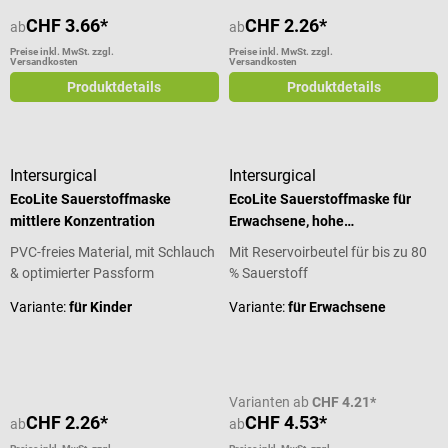
CHF 3.66*
CHF 2.26*
ab
ab
Preise inkl. MwSt. zzgl.
Preise inkl. MwSt. zzgl.
Versandkosten
Versandkosten
Produktdetails
Produktdetails
Intersurgical
Intersurgical
EcoLite Sauerstoffmaske
EcoLite Sauerstoffmaske für
mittlere Konzentration
Erwachsene, hohe
Konzentration
PVC-freies Material, mit Schlauch
Mit Reservoirbeutel für bis zu 80
& optimierter Passform
% Sauerstoff
Variante:
für Kinder
Variante:
für Erwachsene
Varianten ab
CHF 4.21*
CHF 2.26*
CHF 4.53*
ab
ab