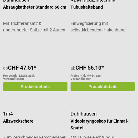
Absaugkatheter Standard 60 cm
Tubushalteband
Mit Trichteransatz &
Einwegfixierung mit
abgerundeter Spitze mit 2 Augen
selbstklebendem Hakenband
Durchschnittliche Bewertung von 5 von 5 Sternen
CHF 47.51*
CHF 56.10*
ab
ab
Preise inkl. MwSt. zzgl.
Preise inkl. MwSt. zzgl.
Versandkosten
Versandkosten
Produktdetails
Produktdetails
1m4
Dahlhausen
Allzweckschere
Videolaryngoskop für Einmal-
Spatel
Zum Zerschneiden verschiedener
Mit LED-Beleuchtung &