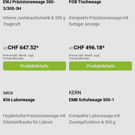
EWJ Präzisionswaage 300-
FOB Tischwaage
3/300-3H
Interne Justierautiomatik & 300 g
Kompakte Präzisionswaage mit
Tragkraft
farbiger Anzeige
CHF 647.52*
CHF 496.18*
ab
ab
Preise inkl. MwSt. zzgl.
Preise inkl. MwSt. zzgl.
Versandkosten
Versandkosten
Produktdetails
Produktdetails
seca
KERN
856 Laborwaage
EMB Schulwaage 500-1
Hygienische Präzisionswaage mit
Kompakte Laborwaage mit
Edelstahlhaube für Labore
Zuwiegefunktion & 500 g
Tragkraft