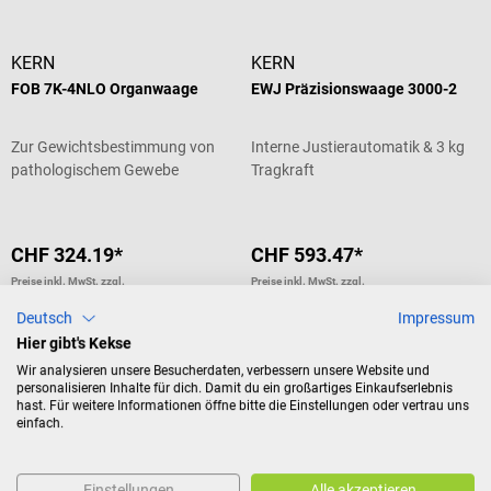
KERN
KERN
FOB 7K-4NLO Organwaage
EWJ Präzisionswaage 3000-2
Zur Gewichtsbestimmung von
Interne Justierautomatik & 3 kg
pathologischem Gewebe
Tragkraft
CHF 324.19*
CHF 593.47*
Preise inkl. MwSt. zzgl.
Preise inkl. MwSt. zzgl.
Versandkosten
Versandkosten
Deutsch
Impressum
In den Warenkorb
In den Warenkorb
Hier gibt's Kekse
Wir analysieren unsere Besucherdaten, verbessern unsere Website und
personalisieren Inhalte für dich. Damit du ein großartiges Einkaufserlebnis
hast. Für weitere Informationen öffne bitte die Einstellungen oder vertrau uns
KERN
KERN
einfach.
PNJ Präzisionswaage 3000-2M
PNJ Präzisionswaage 12000-1M
Einstellungen
Alle akzeptieren