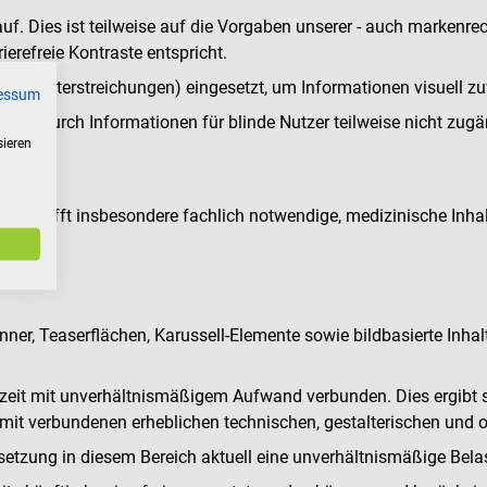
uf. Dies ist teilweise auf die Vorgaben unserer - auch markenrec
ierefreie Kontraste entspricht.
ster, Unterstreichungen) eingesetzt, um Informationen visuell zu
essum
en, wodurch Informationen für blinde Nutzer teilweise nicht zugä
sieren
 Dies betrifft insbesondere fachlich notwendige, medizinische Inh
anner, Teaserflächen, Karussell-Elemente sowie bildbasierte Inhal
derzeit mit unverhältnismäßigem Aufwand verbunden. Dies ergibt
it verbundenen erheblichen technischen, gestalterischen und 
Umsetzung in diesem Bereich aktuell eine unverhältnismäßige Be