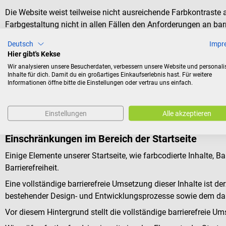
Die Website weist teilweise nicht ausreichende Farbkontraste a
Farbgestaltung nicht in allen Fällen den Anforderungen an barr
Es werden keine zusätzlichen Styling-Elemente (z. B. Icons, Mu
Deutsch
Impr
Hier gibt's Kekse
Für visuell relevante Inhalte fehlen aktuell Audiobeschreibung
Wir analysieren unsere Besucherdaten, verbessern unsere Website und personali
Inhalte für dich. Damit du ein großartiges Einkaufserlebnis hast. Für weitere
Verständlichkeit
Informationen öffne bitte die Einstellungen oder vertrau uns einfach.
Nicht alle Textinhalte liegen in klarer, einfacher Sprache vor.
Kundenservice unterstützende Erläuterungen an.
Einstellungen
Alle akzeptieren
Einschränkungen im Bereich der Startseite
Einige Elemente unserer Startseite, wie farbcodierte Inhalte, B
Barrierefreiheit.
Eine vollständige barrierefreie Umsetzung dieser Inhalte ist 
bestehender Design- und Entwicklungsprozesse sowie dem dam
Vor diesem Hintergrund stellt die vollständige barrierefreie 