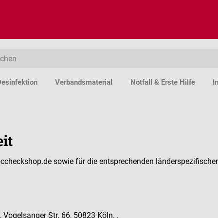
esinfektion
Verbandsmaterial
Notfall & Erste Hilfe
I
it
w.doccheckshop.de sowie für die entsprechenden länderspezifisc
Vogelsanger Str. 66, 50823 Köln. .