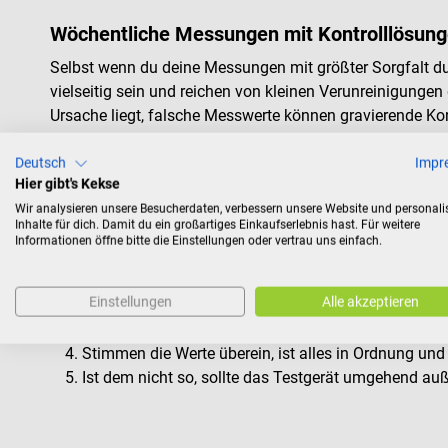
Wöchentliche Messungen mit Kontrolllösung
Selbst wenn du deine Messungen mit größter Sorgfalt d
vielseitig sein und reichen von kleinen Verunreinigunge
Ursache liegt, falsche Messwerte können gravierende K
Qualitätssicherung laboratoriumsmedizinischer Untersuc
Deutsch
Impr
Hier gibt's Kekse
So funktioniert eine Kontrollmessung
Wir analysieren unsere Besucherdaten, verbessern unsere Website und personali
Durch die Anwendung von Kontrolllösungen stellst du si
Inhalte für dich. Damit du ein großartiges Einkaufserlebnis hast. Für weitere
Informationen öffne bitte die Einstellungen oder vertrau uns einfach.
nicht mehr Zeit in Anspruch, als es eine gewöhnliche M
Die für dein Messgerät bestimmte Kontrolllösung wir
Einstellungen
Alle akzeptieren
Anschließend wird eine Messung mit deinem Testger
Da der in der Kontrolllösung enthaltene Wert des P
Stimmen die Werte überein, ist alles in Ordnung und
Ist dem nicht so, sollte das Testgerät umgehend a