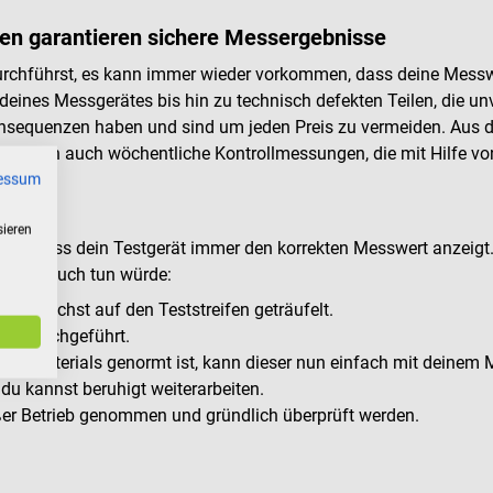
en garantieren sichere Messergebnisse
urchführst, es kann immer wieder vorkommen, dass deine Messwe
n deines Messgerätes bis hin zu technisch defekten Teilen, die 
onsequenzen haben und sind um jeden Preis zu vermeiden. Aus
hungen auch wöchentliche Kontrollmessungen, die mit Hilfe von
essum
sieren
cher, dass dein Testgerät immer den korrekten Messwert anzeig
essung auch tun würde:
d zunächst auf den Teststreifen geträufelt.
ät durchgeführt.
robenmaterials genormt ist, kann dieser nun einfach mit deinem
 du kannst beruhigt weiterarbeiten.
ußer Betrieb genommen und gründlich überprüft werden.