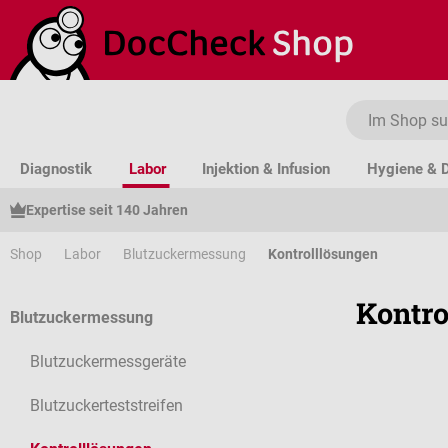
um Hauptinhalt springen
Zur Suche springen
Zur Hauptnavigation springen
Diagnostik
Labor
Injektion & Infusion
Hygiene & D
Expertise seit 140 Jahren
Shop
Labor
Blutzuckermessung
Kontrolllösungen
Kontro
Blutzuckermessung
Blutzuckermessgeräte
Blutzuckerteststreifen