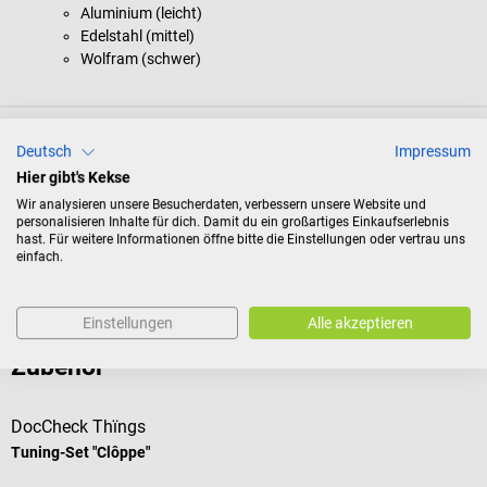
Aluminium (leicht)
Edelstahl (mittel)
Wolfram (schwer)
Produktidentifikation
Deutsch
Impressum
Hier gibt's Kekse
Wir analysieren unsere Besucherdaten, verbessern unsere Website und
Dokumente
personalisieren Inhalte für dich. Damit du ein großartiges Einkaufserlebnis
hast. Für weitere Informationen öffne bitte die Einstellungen oder vertrau uns
einfach.
Bewertungen
Einstellungen
Alle akzeptieren
Zubehör
DocCheck Thïngs
D
Tuning-Set "Clôppe"
E