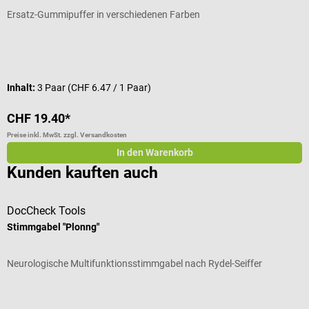
Ersatz-Gummipuffer in verschiedenen Farben
E
Durchschnittliche Bewertung von 5 von 5 Sternen
V
Inhalt:
3 Paar
(CHF 6.47 / 1 Paar)
CHF 19.40*
C
Preise inkl. MwSt. zzgl. Versandkosten
Pr
In den Warenkorb
Kunden kauften auch
DocCheck Tools
D
Stimmgabel "Plonng"
S
Neurologische Multifunktionsstimmgabel nach Rydel-Seiffer
N
Durchschnittliche Bewertung von 3.83 von 5 Sternen
D