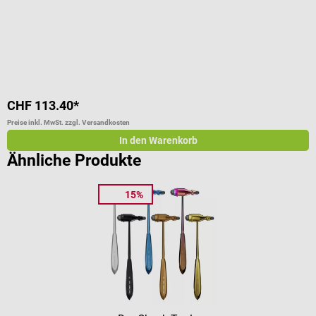
F
V
CHF 113.40*
C
Preise inkl. MwSt. zzgl. Versandkosten
Pr
In den Warenkorb
Ähnliche Produkte
15%