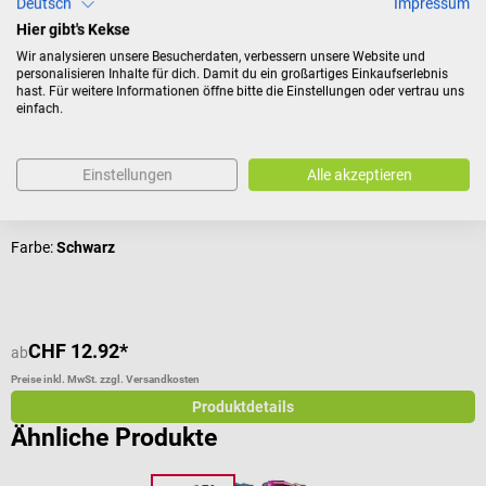
Deutsch
Impressum
Hier gibt's Kekse
15%
DocCheck Tools
L
Wir analysieren unsere Besucherdaten, verbessern unsere Website und
personalisieren Inhalte für dich. Damit du ein großartiges Einkaufserlebnis
LED-Diagnostikleuchte "Blink"
C
hast. Für weitere Informationen öffne bitte die Einstellungen oder vertrau uns
einfach.
Diagnostikinstrument aus Leichtmetall
D
Einstellungen
Alle akzeptieren
Durchschnittliche Bewertung von 4.11 von 5 Sternen
D
Farbe:
Schwarz
F
CHF 12.92*
C
ab
Preise inkl. MwSt. zzgl. Versandkosten
Pr
Produktdetails
Ähnliche Produkte