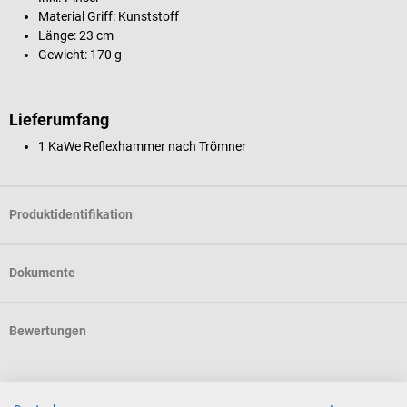
Material Griff: Kunststoff
Länge: 23 cm
Gewicht: 170 g
Lieferumfang
1 KaWe Reflexhammer nach Trömner
Produktidentifikation
Dokumente
Bewertungen
Kunden kauften auch