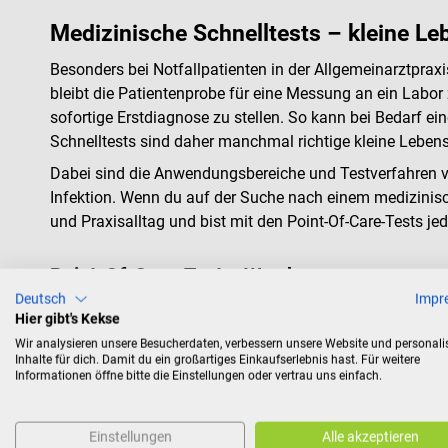
Medizinische Schnelltests – kleine Leb
Besonders bei Notfallpatienten in der Allgemeinarztprax
bleibt die Patientenprobe für eine Messung an ein Labor
sofortige Erstdiagnose zu stellen. So kann bei Bedarf ei
Schnelltests sind daher manchmal richtige kleine Lebens
Dabei sind die Anwendungsbereiche und Testverfahren v
Infektion. Wenn du auf der Suche nach einem medizinische
und Praxisalltag und bist mit den Point-Of-Care-Tests jed
Point-Of-Care-Tests: Was kann gemessen 
Deutsch
Impr
Meist handelt es sich bei den Point-Of-Care-Tests um Kas
Hier gibt's Kekse
Bandbreite der Schnelltests im DocCheck Shop ist riesig,
Wir analysieren unsere Besucherdaten, verbessern unsere Website und personali
Inhalte für dich. Damit du ein großartiges Einkaufserlebnis hast. Für weitere
Informationen öffne bitte die Einstellungen oder vertrau uns einfach.
Biomarker-Tests zeigen Veränderungen im K
Biomarker sind objektiv messbare biochemische Merkmal
Einstellungen
Alle akzeptieren
auf bestimmte Biomarker im Körper geprüft und so eine Di