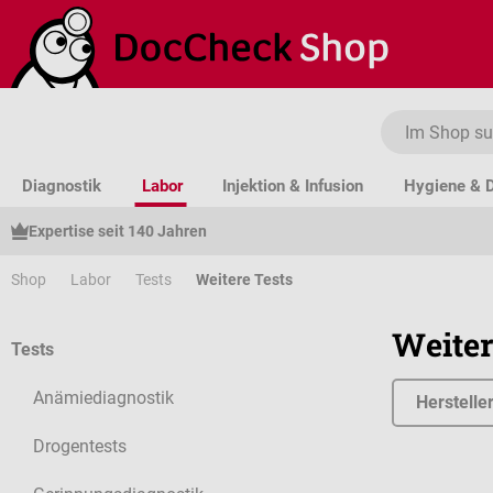
um Hauptinhalt springen
Zur Suche springen
Zur Hauptnavigation springen
Diagnostik
Labor
Injektion & Infusion
Hygiene & D
Expertise seit 140 Jahren
Shop
Labor
Tests
Weitere Tests
Weiter
Tests
Anämiediagnostik
Herstelle
Drogentests