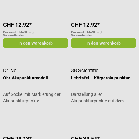
CHF 12.92*
CHF 12.92*
Preise inkl. MwSt. zzgl.
Preise inkl. MwSt. zzgl.
Versandkosten
Versandkosten
In den Warenkorb
In den Warenkorb
Dr. No
3B Scientific
Ohr-Akupunkturmodell
Lehrtafel – Körperakupunktur
Auf Sockel mit Markierung der
Darstellung aller
Akupunkturpunkte
Akupunkturpunkte auf dem
Körper
Durchschnittliche Bewertung von 5 von 5 Sternen
CHF 29.13*
CHF 34.54*