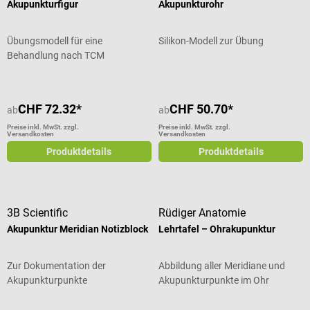
Akupunkturfigur
Akupunkturohr
Übungsmodell für eine
Silikon-Modell zur Übung
Behandlung nach TCM
CHF 72.32*
CHF 50.70*
ab
ab
Preise inkl. MwSt. zzgl.
Preise inkl. MwSt. zzgl.
Versandkosten
Versandkosten
Produktdetails
Produktdetails
3B Scientific
Rüdiger Anatomie
Akupunktur Meridian Notizblock
Lehrtafel – Ohrakupunktur
Zur Dokumentation der
Abbildung aller Meridiane und
Akupunkturpunkte
Akupunkturpunkte im Ohr
Durchschnittliche Bewertung von 5 von 5 Sternen