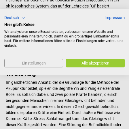
philosophisches System, das auf der Lehre des “Qi” basiert.
Das “Qi” bezeichnet dabei die Lebensenergie, die nach der
Deutsch
Impressum
traditionellen chinesischen Medizinlehre in definierten Bahnen
fließt und körperliche und seelische Prozesse steuert. Eine Störung
Hier gibt's Kekse
dieses Flusses ist demnach die Hauptursache für seelische und
Wir analysieren unsere Besucherdaten, verbessern unsere Website und
körperliche Beschwerden. Auf diesen Grundannahmen basiert die
personalisieren Inhalte für dich. Damit du ein großartiges Einkaufserlebnis
hast. Für weitere Informationen öffne bitte die Einstellungen oder vertrau uns
traditionelle Methode der Akupunktur. Durch das Setzen von
einfach.
Akupunkturnadeln
an den richtigen Punkten, soll der gestörte
Energiefluss des “Qi” wieder ins Gleichgewicht gebracht und die
Beschwerden dadurch gelindert und langfristig behoben werden.
Einstellungen
Alle akzeptieren
Yin und Yang
Im ganzheitlichen Ansatz, der die Grundlage für die Methode der
Akupunktur bildet, spielen die Begriffe Yin und Yang eine zentrale
Rolle. Es soll sich dabei und zwei polare Kräfte handeln, die sich
bei gesunden Menschen in einem Gleichgewicht befinden und
nicht gegeneinander wirken. In diesem Gleichgewicht befindlich,
bilden die polaren Kräfte eine Einheit. Durch äußere Einflüsse wie
Kummer, Kälte, Stress, Schlafmangel kann das Gleichgewicht
dieser Kräfte gestört werden. Eine Störung der Befindlichkeit oder