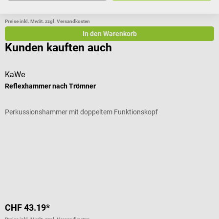
CHF 156.64*
C
Preise inkl. MwSt. zzgl. Versandkosten
Pr
In den Warenkorb
Kunden kauften auch
KaWe
L
Reflexhammer nach Trömner
C
Perkussionshammer mit doppeltem Funktionskopf
B
Durchschnittliche Bewertung von 4.67 von 5 Sternen
D
F
CHF 43.19*
C