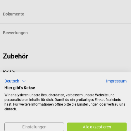
Dokumente
Bewertungen
Zubehör
KaWe
EUROLIGHT E10 Ophthalmoskop
E
Deutsch
Impressum
Hier gibt's Kekse
Mit Kreisblende & Batteriegriff C aus Metall
M
Wir analysieren unsere Besucherdaten, verbessern unsere Website und
personalisieren Inhalte für dich. Damit du ein großartiges Einkaufserlebnis
hast. Für weitere Informationen öffne bitte die Einstellungen oder vertrau uns
einfach.
Durchschnittliche Bewertung von 4 von 5 Sternen
Einstellungen
Alle akzeptieren