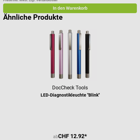
Preise inkl. MwSt. zzgl. Versandkosten
Pr
In den Warenkorb
Ähnliche Produkte
DocCheck Tools
LED-Diagnostikleuchte "Blink"
Durchschnittliche Bewertung von 4.
CHF 12.92*
ab