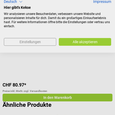
Kunden kauften auch
Deutsch
Impressum
Hier gibt's Kekse
Wir analysieren unsere Besucherdaten, verbessern unsere Website und
HEINE Optotechnik
D
personalisieren Inhalte für dich. Damit du ein großartiges Einkaufserlebnis
HEINE mini-c LED Cliplampe
S
hast. Für weitere Informationen öffne bitte die Einstellungen oder vertrau uns
einfach.
Untersuchungsleuchte im kompakten Taschenformat
N
Einstellungen
Alle akzeptieren
Durchschnittliche Bewertung von 4.5 von 5 Sternen
D
F
CHF 80.97*
C
Preise inkl. MwSt. zzgl. Versandkosten
Pr
In den Warenkorb
Ähnliche Produkte