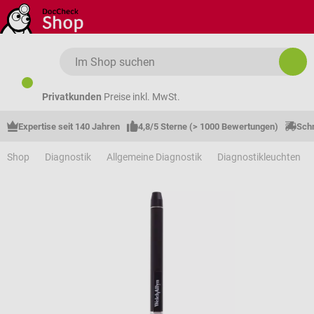
Zum Hauptinhalt springen
Privatkunden
Preise inkl. MwSt.
Expertise seit 140 Jahren
4,8/5 Sterne (> 1000 Bewertungen)
Schn
Shop
Diagnostik
Allgemeine Diagnostik
Diagnostikleuchten