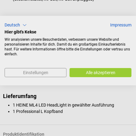
Technische Details
Deutsch
Impressum
Beleuchtung: Koaxiale Hochleistungs- LED
Hier gibt's Kekse
Beleuchtungsstärke: 65.000 Lux
Wir analysieren unsere Besucherdaten, verbessern unsere Website und
Koaxiales Licht mit hohem Farbwiedergabe- Index CRI (Colour
personalisieren Inhalte für dich. Damit du ein großartiges Einkaufserlebnis
Rendering Index)
hast. Für weitere Informationen öffne bitte die Einstellungen oder vertrau uns
einfach.
Betriebsdauer LED: 50.000 Stunden
Farbtemperatur: 4.500 Kelvin
Leuchtfeld-Durchmesser stufenlos von 30 - 80 mm einstellbar
Einstellungen
Alle akzeptieren
(bei 420 mm Arbeitsabstand)
Lieferumfang
1 HEINE ML4 LED HeadLight in gewählter Ausführung
1 Professional L Kopfband
Produktidentifikation