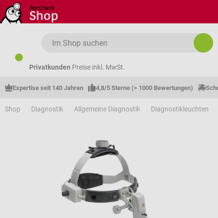
Zum Hauptinhalt springen
Privatkunden
Preise inkl. MwSt.
Expertise seit 140 Jahren
4,8/5 Sterne (> 1000 Bewertungen)
Schn
Shop
Diagnostik
Allgemeine Diagnostik
Diagnostikleuchten