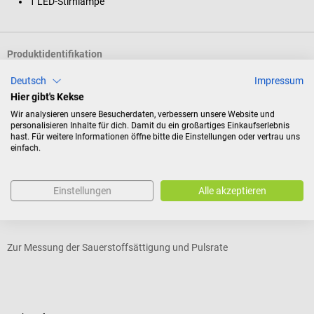
1 LED-Stirnlampe
Produktidentifikation
Deutsch
Impressum
Hier gibt's Kekse
Bewertungen
Wir analysieren unsere Besucherdaten, verbessern unsere Website und
personalisieren Inhalte für dich. Damit du ein großartiges Einkaufserlebnis
hast. Für weitere Informationen öffne bitte die Einstellungen oder vertrau uns
einfach.
Kunden kauften auch
Einstellungen
Alle akzeptieren
Pulox
Pulsoximeter PULOX PO-200
P
Zur Messung der Sauerstoffsättigung und Pulsrate
E
Durchschnittliche Bewertung von 4.92 von 5 Sternen
D