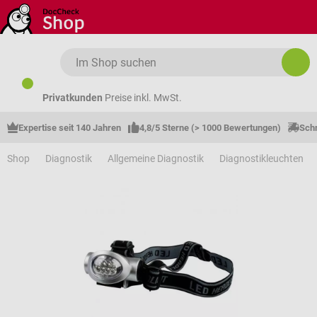
Zum Hauptinhalt springen
Privatkunden
Preise inkl. MwSt.
Expertise seit 140 Jahren
4,8/5 Sterne (> 1000 Bewertungen)
Schn
Shop
Diagnostik
Allgemeine Diagnostik
Diagnostikleuchten