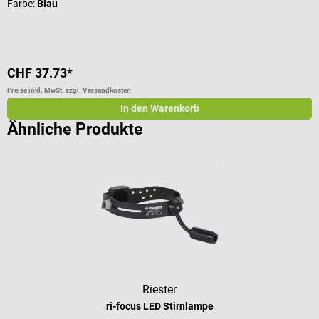
Farbe:
Blau
CHF 37.73*
C
Preise inkl. MwSt. zzgl. Versandkosten
Pr
In den Warenkorb
Ähnliche Produkte
Riester
ri-focus LED Stirnlampe