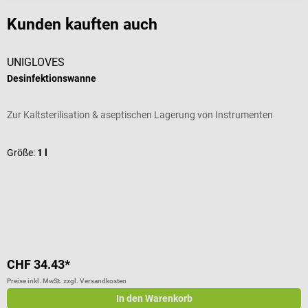
Kunden kauften auch
UNIGLOVES
B
Desinfektionswanne
O
Zur Kaltsterilisation & aseptischen Lagerung von Instrumenten
G
D
Größe:
1 l
CHF 34.43*
C
Preise inkl. MwSt. zzgl. Versandkosten
Pr
In den Warenkorb