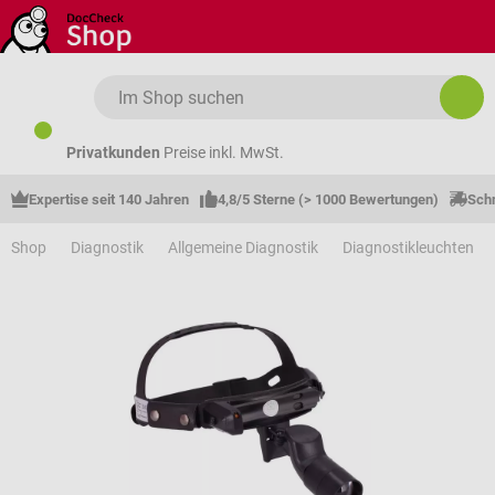
Zum Hauptinhalt springen
Privatkunden
Preise inkl. MwSt.
Expertise seit 140 Jahren
4,8/5 Sterne (> 1000 Bewertungen)
Schn
Shop
Diagnostik
Allgemeine Diagnostik
Diagnostikleuchten