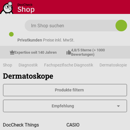
Zum Hauptinhalt springen
Privatkunden
Preise inkl. MwSt.
4,8/5 Sterne (> 1000 
Expertise seit 140 Jahren
Bewertungen)
Shop
Diagnostik
Fachspezifische Diagnostik
Dermatoskopie
Dermatoskope
Produkte filtern
DocCheck Thïngs
CASIO