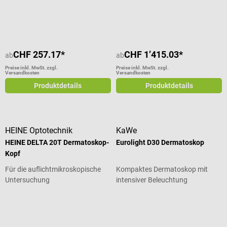
Durchschnittliche Bewertung von 3 von 5 Sternen
CHF 257.17*
CHF 1’415.03*
ab
ab
Preise inkl. MwSt. zzgl.
Preise inkl. MwSt. zzgl.
Versandkosten
Versandkosten
Produktdetails
Produktdetails
HEINE Optotechnik
KaWe
HEINE DELTA 20T Dermatoskop-
Eurolight D30 Dermatoskop
Kopf
Für die auflichtmikroskopische
Kompaktes Dermatoskop mit
Untersuchung
intensiver Beleuchtung
Durchschnittliche Bewertung von 5 von 5 Sternen
Durchschnittliche Bewertung von 4.