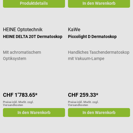
Produktdetails
In den Warenkorb
HEINE Optotechnik
KaWe
HEINE DELTA 20T Dermatoskop
Piccolight D Dermatoskop
Mit achromatischem
Handliches Taschendermatoskop
Optiksystem
mit Vakuum-Lampe
Durchschnittliche Bewertung von 4.75 von 5 Sternen
CHF 1’783.65*
CHF 259.33*
Preise inkl. MwSt. zzgl.
Preise inkl. MwSt. zzgl.
Versandkosten
Versandkosten
In den Warenkorb
In den Warenkorb