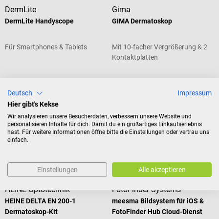
DermLite
Gima
DermLite Handyscope
GIMA Dermatoskop
Für Smartphones & Tablets
Mit 10-facher Vergrößerung & 2
Kontaktplatten
Durchschnittliche Bewertung von 4
Deutsch
Impressum
Hier gibt's Kekse
CHF 1’058.30*
CHF 244.20*
Wir analysieren unsere Besucherdaten, verbessern unsere Website und
personalisieren Inhalte für dich. Damit du ein großartiges Einkaufserlebnis
Preise inkl. MwSt. zzgl.
Preise inkl. MwSt. zzgl.
hast. Für weitere Informationen öffne bitte die Einstellungen oder vertrau uns
Versandkosten
Versandkosten
einfach.
In den Warenkorb
In den Warenkorb
Einstellungen
Alle akzeptieren
HEINE Optotechnik
FotoFinder Systems
HEINE DELTA EN 200-1
meesma Bildsystem für iOS &
Dermatoskop-Kit
FotoFinder Hub Cloud-Dienst