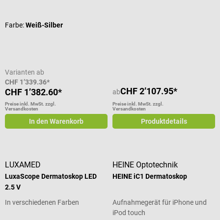
Durchschnittliche Bewertung von 5 von 5 Sternen
Durchschnittliche Bewertung von 5
Farbe:
Weiß-Silber
Varianten ab
CHF 1’339.36*
CHF 2’107.95*
CHF 1’382.60*
ab
Preise inkl. MwSt. zzgl.
Preise inkl. MwSt. zzgl.
Versandkosten
Versandkosten
In den Warenkorb
Produktdetails
LUXAMED
HEINE Optotechnik
LuxaScope Dermatoskop LED
HEINE iC1 Dermatoskop
2.5 V
In verschiedenen Farben
Aufnahmegerät für iPhone und
iPod touch