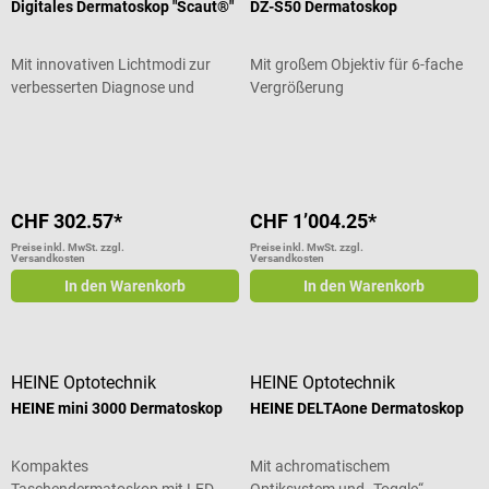
Digitales Dermatoskop "Scaut®"
DZ-S50 Dermatoskop
Mit innovativen Lichtmodi zur
Mit großem Objektiv für 6-fache
verbesserten Diagnose und
Vergrößerung
Dokumentation
Durchschnittliche Bewertung von 4.17 von 5 Sternen
CHF 302.57*
CHF 1’004.25*
Preise inkl. MwSt. zzgl.
Preise inkl. MwSt. zzgl.
Versandkosten
Versandkosten
In den Warenkorb
In den Warenkorb
HEINE Optotechnik
HEINE Optotechnik
HEINE mini 3000 Dermatoskop
HEINE DELTAone Dermatoskop
Kompaktes
Mit achromatischem
Taschendermatoskop mit LED-
Optiksystem und „Toggle“