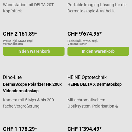
Wandstation mit DELTA 20T-
Portable Imaging-Lösung für die
Kopfstück
Dermatoskopie & Ästhetik
CHF 2’161.89*
CHF 9’674.95*
Preise inkl. MwSt. zzgl.
Preise inkl. MwSt. zzgl.
Versandkosten
Versandkosten
In den Warenkorb
In den Warenkorb
Dino-Lite
HEINE Optotechnik
DermaScope Polarizer HR 200x
HEINE DELTA X Dermatoskop
Videodermatoskop
Kamera mit 5 Mpx & bis 200-
Mit achromatischem
fache Vergrößerung
Optiksystem, Polarisation &
Zusatzleuchte
CHF 1’178.29*
CHF 1’394.49*