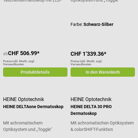
Beleuchtung
Funktion
Durchschnittliche Bewertung von 4.5 von 5 Sternen
Durchschnittliche Bewertung von 5
Farbe:
Schwarz-Silber
CHF 506.99*
CHF 1’339.36*
ab
Preise inkl. MwSt. zzgl.
Preise inkl. MwSt. zzgl.
Versandkosten
Versandkosten
Produktdetails
In den Warenkorb
HEINE Optotechnik
HEINE Optotechnik
HEINE DELTAone Dermatoskop
HEINE DELTA 30 PRO
Dermatoskop
Mit achromatischem
Mit achromatischen Optiksystem
Optiksystem und „Toggle“
& colorSHIFT-Funktion
Funktion