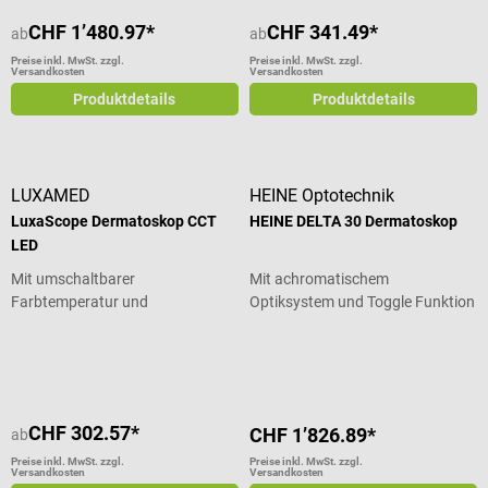
CHF 1’480.97*
CHF 341.49*
ab
ab
Preise inkl. MwSt. zzgl.
Preise inkl. MwSt. zzgl.
Versandkosten
Versandkosten
Produktdetails
Produktdetails
LUXAMED
HEINE Optotechnik
LuxaScope Dermatoskop CCT
HEINE DELTA 30 Dermatoskop
LED
Mit umschaltbarer
Mit achromatischem
Farbtemperatur und
Optiksystem und Toggle Funktion
Kontaktscheibe
Durchschnittliche Bewertung von 4.
CHF 302.57*
CHF 1’826.89*
ab
Preise inkl. MwSt. zzgl.
Preise inkl. MwSt. zzgl.
Versandkosten
Versandkosten