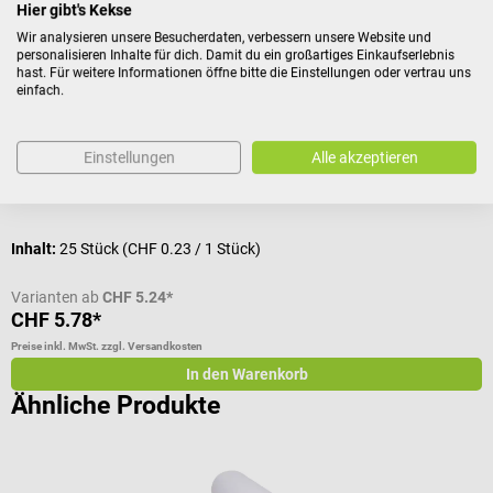
Hier gibt's Kekse
ES-Kompressen steril
N
Wir analysieren unsere Besucherdaten, verbessern unsere Website und
personalisieren Inhalte für dich. Damit du ein großartiges Einkaufserlebnis
hast. Für weitere Informationen öffne bitte die Einstellungen oder vertrau uns
Mit eingeschlagenen Schnittkanten
L
einfach.
Durchschnittliche Bewertung von 5 von 5 Sternen
D
Einstellungen
Alle akzeptieren
Größe:
7,5 x 7,5 cm
G
Inhalt:
25 Stück
(CHF 0.23 / 1 Stück)
I
Varianten ab
CHF 5.24*
CHF 5.78*
C
Preise inkl. MwSt. zzgl. Versandkosten
Pr
In den Warenkorb
Ähnliche Produkte