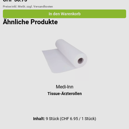
Preise inkl. MwSt. zzgl. Versandkosten
Pr
In den Warenkorb
Ähnliche Produkte
Medi-Inn
Tissue-Ärzterollen
Durchschnittliche Bewertung von 5 
Inhalt:
9 Stück
(CHF 6.95 / 1 Stück)