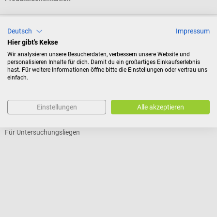
Bewertungen
Deutsch
Impressum
Hier gibt's Kekse
Wir analysieren unsere Besucherdaten, verbessern unsere Website und
personalisieren Inhalte für dich. Damit du ein großartiges Einkaufserlebnis
Zubehör
hast. Für weitere Informationen öffne bitte die Einstellungen oder vertrau uns
einfach.
1m4
m
Fußauflage
F
Einstellungen
Alle akzeptieren
Für Untersuchungsliegen
Z
Durchschnittliche Bewertung von 5 von 5 Sternen
D
F