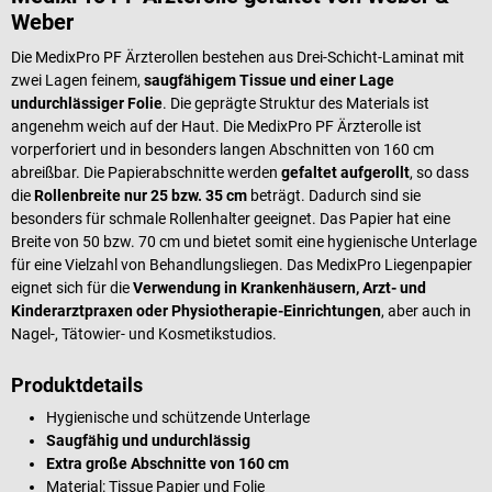
Weber
Die MedixPro PF Ärzterollen bestehen aus Drei-Schicht-Laminat mit
zwei Lagen feinem,
saugfähigem Tissue und einer Lage
undurchlässiger Folie
. Die geprägte Struktur des Materials ist
angenehm weich auf der Haut. Die MedixPro PF Ärzterolle ist
vorperforiert und in besonders langen Abschnitten von 160 cm
abreißbar. Die Papierabschnitte werden
gefaltet aufgerollt
, so dass
die
Rollenbreite nur 25 bzw. 35 cm
beträgt. Dadurch sind sie
besonders für schmale Rollenhalter geeignet. Das Papier hat eine
Breite von 50 bzw. 70 cm und bietet somit eine hygienische Unterlage
für eine Vielzahl von Behandlungsliegen. Das MedixPro Liegenpapier
eignet sich für die
Verwendung in Krankenhäusern, Arzt- und
Kinderarztpraxen oder Physiotherapie-Einrichtungen
, aber auch in
Nagel-, Tätowier- und Kosmetikstudios.
Produktdetails
Hygienische und schützende Unterlage
Saugfähig und undurchlässig
Extra große Abschnitte von 160 cm
Material: Tissue Papier und Folie