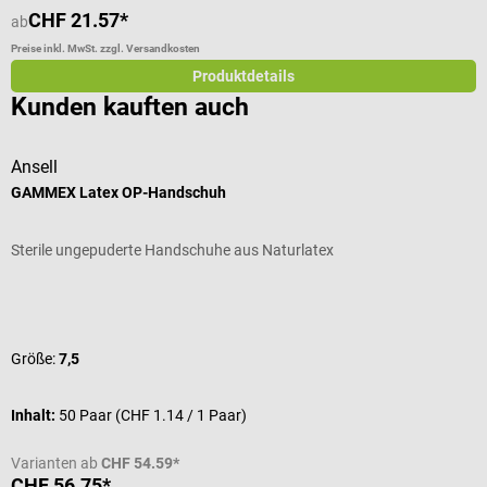
CHF 21.57*
C
ab
Preise inkl. MwSt. zzgl. Versandkosten
Pr
Produktdetails
Kunden kauften auch
Ansell
W
GAMMEX Latex OP-Handschuh
M
Sterile ungepuderte Handschuhe aus Naturlatex
3
Durchschnittliche Bewertung von 5 von 5 Sternen
B
Größe:
7,5
Inhalt:
50 Paar
(CHF 1.14 / 1 Paar)
V
Varianten ab
CHF 54.59*
CHF 56.75*
C