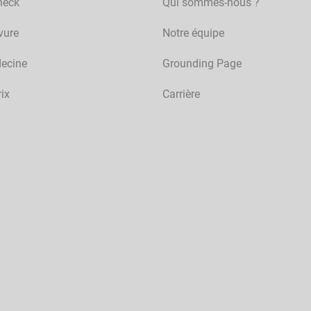
heck
Qui sommes-nous ?
vure
Notre équipe
ecine
Grounding Page
rix
Carrière