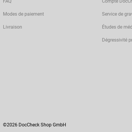
FAQ
Compte DocC
Modes de paiement
Service de gra
Livraison
Études de méd
Dégressivité p
©2026 DocCheck Shop GmbH