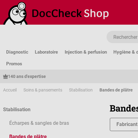
sser au contenu principal
Passer à la recherche
Passer à la navigation principale
Diagnostic
Laboratoire
Injection & perfusion
Hygiène & d
Promos
140 ans d'expertise
Accueil
Soins & pansements
Stabilisation
Bandes de plâtre
Bandes
Stabilisation
Écharpes & sangles de bras
Fabricant
Bandes de plâtre