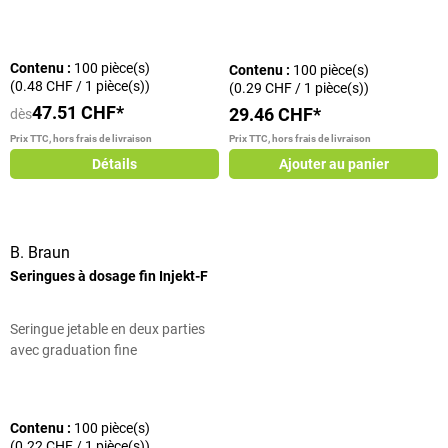
allergie
Note moyenne de 5 sur 5 étoiles
Contenu :
100 pièce(s)
Contenu :
100 pièce(s)
(0.48 CHF / 1 pièce(s))
(0.29 CHF / 1 pièce(s))
47.51 CHF*
29.46 CHF*
dès
Prix TTC, hors frais de livraison
Prix TTC, hors frais de livraison
Détails
Ajouter au panier
B. Braun
Seringues à dosage fin Injekt-F
Seringue jetable en deux parties
avec graduation fine
Note moyenne de 5 sur 5 étoiles
Contenu :
100 pièce(s)
(0.22 CHF / 1 pièce(s))