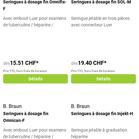
Seringues à dosage fin Omnifix-
Seringues à dosage fin SOL-M
F
Avec embout Luer pour examens
Seringue jetable en trois pièces
de tuberculine / héparine /
avec connecteur Luer
allergie
Note moyenne de 5 sur 5 étoiles
15.51 CHF*
19.40 CHF*
dès
dès
Prix TTC, hors frais de livraison
Prix TTC, hors frais de livraison
Détails
Détails
B. Braun
B. Braun
Seringues à dosage fin
Seringues à dosage fin Injekt-H
Omnican-F
Avec embout Luer pour examens
Seringue jetable à graduation
de tuberculine / héparine /
héparine