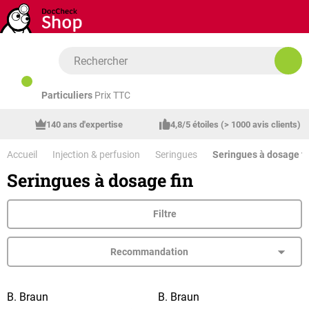
Passer au contenu principal
Particuliers
Prix TTC
140 ans d'expertise
4,8/5 étoiles (> 1000 avis clients)
Accueil
Injection & perfusion
Seringues
Seringues à dosage fi
Seringues à dosage fin
Filtre
B. Braun
B. Braun