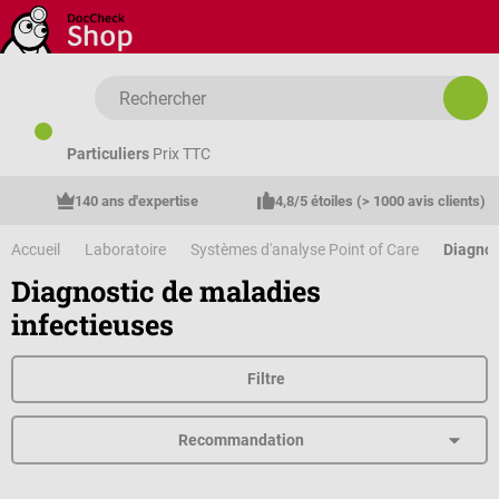
Passer au contenu principal
Particuliers
Prix TTC
140 ans d'expertise
4,8/5 étoiles (> 1000 avis clients)
Accueil
Laboratoire
Systèmes d'analyse Point of Care
Diagnos
Diagnostic de maladies
infectieuses
Filtre