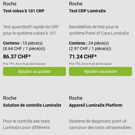
Roche
Roche
Test cobas b 101 CRP
Test CRP LumiraDx
Test quantitatif rapide de CRP
Bandelettes de test pour le
pour le système cobas b 101
système Point of Care LumiraDx
Contenu :
10 pièce(s)
Contenu :
24 pièce(s)
(8.64 CHF / 1 pièce(s))
(2.97 CHF / 1 pièce(s))
86.37 CHF*
71.24 CHF*
Prix TTC, hors frais de livraison
Prix TTC, hors frais de livraison
Ajouter au panier
Ajouter au panier
Roche
Roche
Solution de contrôle LumiraDx
Appareil LumiraDx Platform
Pour le contrôle des tests
Système de diagnostic point-of-
LumiraDx pour différents
care pour des tests ultrasensibles
paramètres
de qualité laboratoire