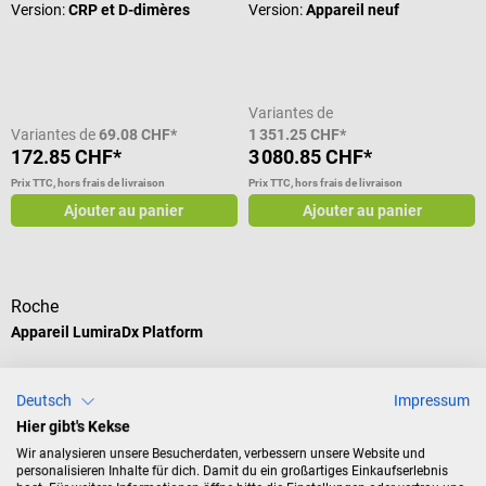
Version:
CRP et D-dimères
Version:
Appareil neuf
Variantes de
Variantes de
69.08 CHF*
1 351.25 CHF*
172.85 CHF*
3 080.85 CHF*
Prix TTC, hors frais de livraison
Prix TTC, hors frais de livraison
Ajouter au panier
Ajouter au panier
Roche
Appareil LumiraDx Platform
Système de diagnostic point-of-
Deutsch
Impressum
care pour des tests ultrasensibles
Hier gibt's Kekse
de qualité laboratoire
Version:
Appareil
Wir analysieren unsere Besucherdaten, verbessern unsere Website und
personalisieren Inhalte für dich. Damit du ein großartiges Einkaufserlebnis
reconditionné