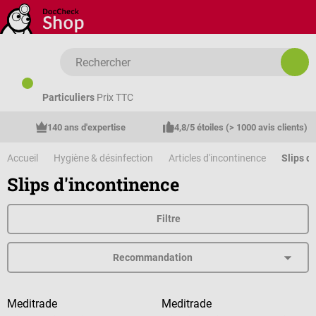
Passer au contenu principal
Particuliers
Prix TTC
140 ans d'expertise
4,8/5 étoiles (> 1000 avis clients)
Accueil
Hygiène & désinfection
Articles d'incontinence
Slips d
Slips d'incontinence
Filtre
Meditrade
Meditrade