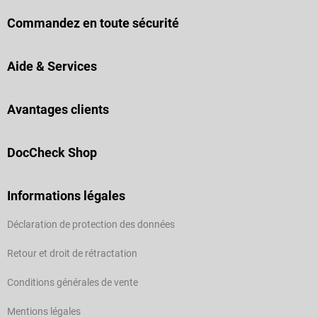
Formule 3-en-1 : nettoie, protège
et hydrate Pour les soins
Commandez en toute sécurité
corporels quotidiens en cas de
faiblesse vésicale et
d’incontinence Soutienent le film
Aide & Services
hydrolipidique naturel de la peau
Lingette extra-large et sans
plastique pour une utilisation en
Avantages clients
douceur Emballage pratique et
compact – idéal lors des
DocCheck Shop
déplacements Testées
dermatologiquement, pH neutre,
sans latex et respectueuses de la
Informations légales
peau Contenu de la livraison 1
paquet de lingettes de soin
Déclaration de protection des données
humides HARTMANN MoliCare
Skin 3in1 pour adultes de 30
Retour et droit de rétractation
lingettes Propriétés Dimensions
: 200 x 295 mm Ingrédients :
Conditions générales de vente
Aqua, Dimethicone, Glycerin, Aloe
Barbadensis Leaf Extract,
Mentions légales
Caprylyl/Capryl Glucoside,