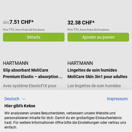
7.51 CHF*
32.38 CHF*
dès
Prix TTC, hors frais de livraison
Prix TTC, hors frais de livraison
Détails
Ajouter au panier
HARTMANN
HARTMANN
Slip absorbant MoliCare
Lingettes de soin humides
Premium Elastic – absorption 6
MoliCare Skin 3in1 pour adultes
gouttes
Avec système ElasticFIX pour
Les lingettes de soin humides
maintien optimal en cas
MoliCare Skin 3in1 de Hartmann
d’incontinence légère
sont des lingettes tout-en-un
Deutsch
Impressum
Taille:
S
pour nettoyer, soigner et protéger
Hier gibt's Kekse
la peau en cas de faiblesse
Wir analysieren unsere Besucherdaten, verbessern unsere Website und
vésicale ou d’incontinence légère.
Contenu :
30 pièce(s)
personalisieren Inhalte für dich. Damit du ein großartiges Einkaufserlebnis
(0.21 CHF / 1 pièce(s))
hast. Für weitere Informationen öffne bitte die Einstellungen oder vertrau uns
Leur formule 3-en-1 nettoie en
einfach.
douceur, hydrate et renforce la
30.75 CHF*
6.43 CHF*