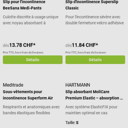
Slip pour l'incontinence
Slip d'incontinence Superslip
BeeSana Medi-Pants
Classic
Culotte discrète à usage unique
Pour l'incontinence sévère avec
avec noyau absorbant à
double fermeture velcro adhésive
absorption rapide
13.78 CHF*
11.84 CHF*
dès
dès
Prix TTC, hors frais de livraison
Prix TTC, hors frais de livraison
Détails
Détails
Meditrade
HARTMANN
Sous-vêtements pour
Slip absorbant MoliCare
incontinence Superform Air
Premium Elastic – absorption 8
gouttes
Respirants et anatomiques avec
Avec système ElasticFIX pour
bandes élastiques flexibles
maintien optimal en cas
d’incontinence sévère
Taille:
S