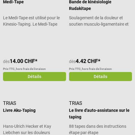
Medi-Tape
Bande de kinésiologie
Rudakitape
Le Medi-Tape est utilisé pour le
Soulagement de la douleur et
Kinesio-Taping. Le Medi-Tape
soutien musculo-ligamentaire et
peut être porté plusieurs
articulaire
Note moyenne de 5 sur 5 étoiles
semaines par le patient, car il
promet un grand confort. Celui-ci
est garanti par la grande
élasticité et le matériau doux en
14.00 CHF*
4.42 CHF*
dès
dès
coton. De plus, le tape est
respirant et résistant à l'eau, ce
Prix TTC, hors frais de livraison
Prix TTC, hors frais de livraison
qui permet de le porter sous l'eau.
Détails
Détails
Le pouvoir adhésif du tape est
activé et renforcé par la
température du corps. Le Medi-
Tape atteint ainsi un pouvoir
TRIAS
TRIAS
adhésif élevé et s'adapte au
Livre Aku-Taping
Le livre d'auto-assistance sur le
corps. Medi-Tape - En un coup
taping
d'œil Pour le Kinesio Taping
Matériau : coton avec enduction
Hans-Ulrich Hecker et Kay
88 tapes dans des instructions
de résine acyrlique douce pour la
Liebchen sur les douleurs
étape par étape