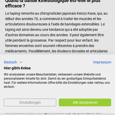
Quand la bande kinésiologique est-elle le plus
efficace ?
Le taping remonte au chiropraticien japonais Kenzo Kase, qui, au
début des années 70, a commencé à traiter les muscles et les
articulations douloureuses à l’aide de bandages extensibles. Le
taping est ainsi devenu une tendance qui a été adoptée par
d'autres domaines au cours des années. Il peut également être
utile pendant la grossesse. Par respect pour leur enfant, les
femmes enceintes sont souvent réticentes à prendre des
médicaments. Parallèlement, les douleurs dorsales et articulaires
augmentent pendant la grossesse. La rétention d'eau et les
tensions musculaires font également souvent partie des effets
Deutsch
Impressum
secondaires moins agréables. De nombreuses femmes misent
Hier gibt's Kekse
alors sur le naturel, en recourant au taping pratiqué par les sages-
Wir analysieren unsere Besucherdaten, verbessern unsere Website und
femmes et hommes sages-femmes.
personalisieren Inhalte für dich. Damit du ein großartiges Einkaufserlebnis
hast. Für weitere Informationen öffne bitte die Einstellungen oder vertrau uns
Dans le monde sportif, le taping à l’aide de bandes kinésiologiques
einfach.
est devenu une pratique courante au cours des années. Les
bandes kinésiologiques permettent de stabiliser les muscles
surentraînés ou épuisés, les tissus abîmés et les tendons très
Einstellungen
Alle akzeptieren
sollicités. Les bandes, une fois correctement appliquées, peuvent
être utilisées à des fins régénérateurs et prophylactiques. Les