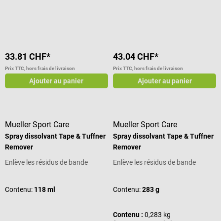
peau Élasticité d'environ 150
chroniques
Note moyenne de 3 sur 5 étoiles
Grand confort de port Exempt de
latex et de substances
médicamenteuses Respirant et
résistant à l'eau S'adapte au
33.81 CHF*
43.04 CHF*
corps Peut être découpé selon les
besoins Utilisable pendant
Prix TTC, hors frais de livraison
Prix TTC, hors frais de livraison
plusieurs semaines Dimensions (l
Ajouter au panier
Ajouter au panier
x L) : 5 cm x 5 m Disponible en
différentes couleurs Contenu de
la livraison 1 Medi-Tape de 5 m
dans la couleur choisie
Mueller Sport Care
Mueller Sport Care
Spray dissolvant Tape & Tuffner
Spray dissolvant Tape & Tuffner
Remover
Remover
Enlève les résidus de bande
Enlève les résidus de bande
Contenu:
118 ml
Contenu:
283 g
Contenu :
0,283 kg