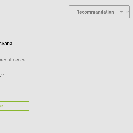
eeSana
incontinence
/ 1
er