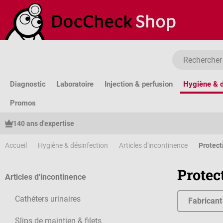
sser au contenu principal
Passer à la recherche
Passer à la navigation principale
Diagnostic
Laboratoire
Injection & perfusion
Hygiène & d
Promos
140 ans d'expertise
Accueil
Hygiène & désinfection
Articles d'incontinence
Protect
Protec
Articles d'incontinence
Cathéters urinaires
Fabricant
Slips de maintien & filets