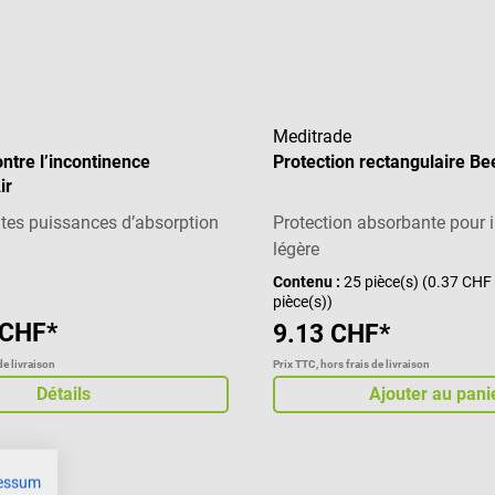
Meditrade
ontre l’incontinence
Protection rectangulaire B
ir
ntes puissances d’absorption
Protection absorbante pour 
légère
Contenu :
25 pièce(s)
(0.37 CHF 
pièce(s))
 CHF*
9.13 CHF*
de livraison
Prix TTC, hors frais de livraison
Détails
Ajouter au pani
essum