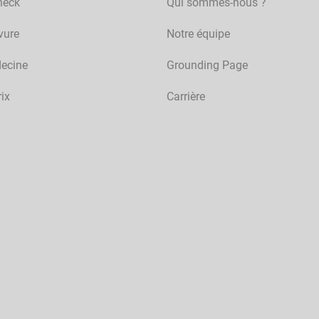
heck
Qui sommes-nous ?
vure
Notre équipe
ecine
Grounding Page
rix
Carrière