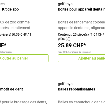
ken
golf toys
– Kit de zoo
Boîtes pour appareil dentai
aux de zoo comme
Boîtes de rangement colorée
près le traitement
appareils dentaires, aligneur
pièce(s)
(0.39 CHF / 1
Contenu :
25 pièce(s)
(1.04 CHF 
pièce(s))
HF*
25.89 CHF*
de livraison
Prix TTC, hors frais de livraison
Ajouter au panier
Ajouter au pani
golf toys
 motif de dent
Balles rebondissantes
é pour le brossage des dents,
Balles en caoutchouc dans d