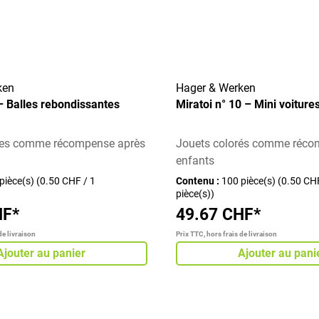
ken
Hager & Werken
 – Balles rebondissantes
Miratoi n° 10 – Mini voiture
rées comme récompense après
Jouets colorés comme réco
enfants
pièce(s)
(0.50 CHF / 1
Contenu :
100 pièce(s)
(0.50 CHF
pièce(s))
HF*
49.67 CHF*
de livraison
Prix TTC, hors frais de livraison
Ajouter au panier
Ajouter au pani