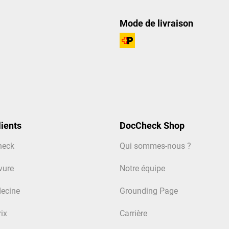
Mode de livraison
ients
DocCheck Shop
heck
Qui sommes-nous ?
vure
Notre équipe
ecine
Grounding Page
rix
Carrière