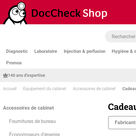
sser au contenu principal
Passer à la recherche
Passer à la navigation principale
Diagnostic
Laboratoire
Injection & perfusion
Hygiène & d
Promos
140 ans d'expertise
Accueil
Équipement du cabinet
Accessoires de cabinet
Cadeau
Cadeau
Accessoires de cabinet
Fournitures de bureau
Fabricant
Économiseurs d'énergie