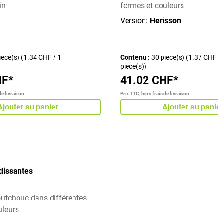
in
formes et couleurs
Version:
Hérisson
ièce(s)
(1.34 CHF / 1
Contenu :
30 pièce(s)
(1.37 CHF 
pièce(s))
HF*
41.02 CHF*
de livraison
Prix TTC, hors frais de livraison
Ajouter au panier
Ajouter au pani
dissantes
outchouc dans différentes
uleurs