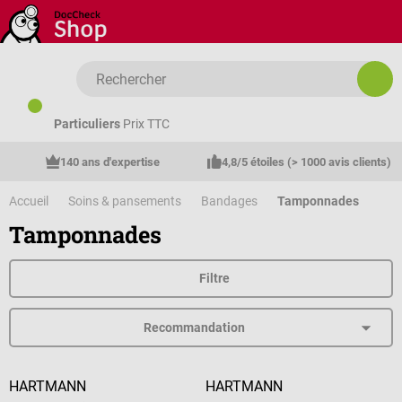
Passer au contenu principal
Particuliers
Prix TTC
140 ans d'expertise
4,8/5 étoiles (> 1000 avis clients)
Accueil
Soins & pansements
Bandages
Tamponnades
Tamponnades
Filtre
HARTMANN
HARTMANN