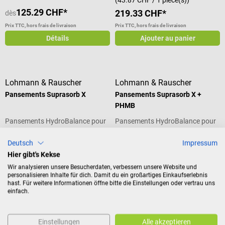
125.29 CHF*
219.33 CHF*
dès
Prix TTC, hors frais de livraison
Prix TTC, hors frais de livraison
Détails
Ajouter au panier
Lohmann & Rauscher
Lohmann & Rauscher
Pansements Suprasorb X
Pansements Suprasorb X +
PHMB
Pansements HydroBalance pour
Pansements HydroBalance pour
les plaies profondes non
les plaies infectées et profondes
infectées
Deutsch
Impressum
Contenu :
5 pièce(s)
Contenu :
5 pièce(s)
Hier gibt's Kekse
(26.57 CHF / 1 pièce(s))
(48.41 CHF / 1 pièce(s))
Wir analysieren unsere Besucherdaten, verbessern unsere Website und
132.85 CHF*
242.04 CHF*
personalisieren Inhalte für dich. Damit du ein großartiges Einkaufserlebnis
hast. Für weitere Informationen öffne bitte die Einstellungen oder vertrau uns
Prix TTC, hors frais de livraison
Prix TTC, hors frais de livraison
einfach.
Ajouter au panier
Ajouter au panier
Einstellungen
Alle akzeptieren