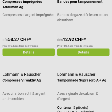
Compresses imprégnées
Bandes pour tamponnement
Atrauman Ag
Compresses d’argent imprégnées
Bandes de gaze stériles en coton
absorbant
58.27 CHF*
12.92 CHF*
dès
dès
Prix TTC, hors frais de livraison
Prix TTC, hors frais de livraison
Détails
Détails
Lohmann & Rauscher
Lohmann & Rauscher
Compresse Vliwaktiv Ag
Tamponnade Suprasorb A + Ag
Avec charbon actif & argent
Avec alginate de calcium &
antimicrobien
d'argent
Contenu :
5 pièce(s)
(43.87 CHF / 1 pièce(s))