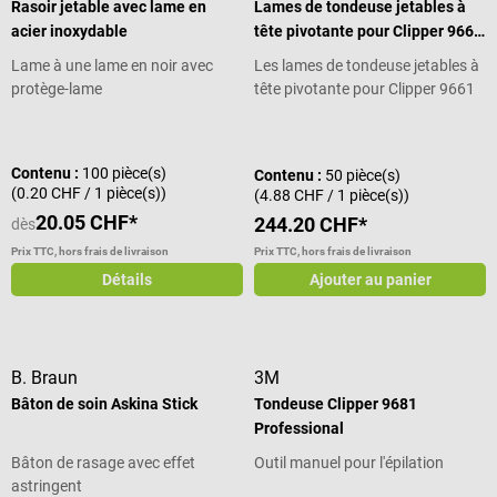
Rasoir jetable avec lame en
Lames de tondeuse jetables à
acier inoxydable
tête pivotante pour Clipper 9661
& 9661L
Lame à une lame en noir avec
Les lames de tondeuse jetables à
protège-lame
tête pivotante pour Clipper 9661
& 9661L de 3M conviennent à la
Note moyenne de 5 sur 5 étoiles
préparation en douceur des
patients avant une intervention
Contenu :
100 pièce(s)
Contenu :
50 pièce(s)
chirurgicale et peuvent également
(0.20 CHF / 1 pièce(s))
(4.88 CHF / 1 pièce(s))
être utilisées par le patient lui-
20.05 CHF*
244.20 CHF*
dès
même. Cet accessoire pour
les Clipper 9661 et 9661L de 3M a
Prix TTC, hors frais de livraison
Prix TTC, hors frais de livraison
été conçu avec une lame qui
Détails
Ajouter au panier
coupe les poils juste au-dessus de
la surface de la peau du patient,
sans provoquer de coupures ou
de microlésions de la peau. Les
B. Braun
3M
lames sont flexibles et
Bâton de soin Askina Stick
Tondeuse Clipper 9681
conviennent ainsi au rasage des
Professional
zones problématiques. Elles
peuvent être utilisées aussi bien
Bâton de rasage avec effet
Outil manuel pour l'épilation
pour le rasage des poils que des
astringent