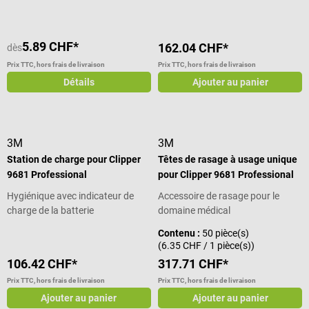
cheveux. Détails du produit Pour
le rasage à sec ou sur peau
humide Rasage possible en tirant
5.89 CHF*
162.04 CHF*
dès
ou en poussant Pour l'élimination
des poils et des cheveux
Prix TTC, hors frais de livraison
Prix TTC, hors frais de livraison
Facilement éliminées après
Détails
Ajouter au panier
utilisation via un récipient de
sécurité Risque de contamination
croisée minimisé Couleur : violet
Contenu de la livraison 1 paquet
3M
3M
de lames de tondeuse jetables à
Station de charge pour Clipper
Têtes de rasage à usage unique
tête pivotante pour Clipper 9661
9681 Professional
pour Clipper 9681 Professional
& 9661L de 3M à 50 pièces
Hygiénique avec indicateur de
Accessoire de rasage pour le
charge de la batterie
domaine médical
Contenu :
50 pièce(s)
(6.35 CHF / 1 pièce(s))
106.42 CHF*
317.71 CHF*
Prix TTC, hors frais de livraison
Prix TTC, hors frais de livraison
Ajouter au panier
Ajouter au panier