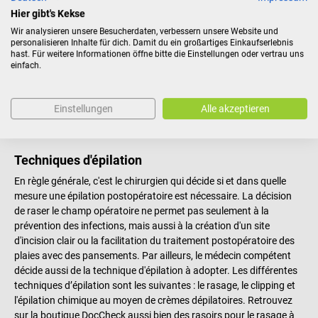
Hier gibt's Kekse
Les rasoirs ne sont pas seulement utiles dans le domaine privé,
Wir analysieren unsere Besucherdaten, verbessern unsere Website und
mais également dans le domaine médical. Ils sont utilisés pour
personalisieren Inhalte für dich. Damit du ein großartiges Einkaufserlebnis
l’épilation préopératoire pour une peau lisse et sans poils avant
hast. Für weitere Informationen öffne bitte die Einstellungen oder vertrau uns
einfach.
tous examens ECG. Les rasoirs permettent de préparer les
patients ayant une forte pilosité mammaire avant une intervention
chirurgicale. Retrouvez sur la boutique DocCheck une large
Einstellungen
Alle akzeptieren
gamme de rasoirs jetables ainsi que des clippeuses électriques
destinées pour le « clipping »
Techniques d'épilation
En règle générale, c'est le chirurgien qui décide si et dans quelle
mesure une épilation postopératoire est nécessaire. La décision
de raser le champ opératoire ne permet pas seulement à la
prévention des infections, mais aussi à la création d'un site
d'incision clair ou la facilitation du traitement postopératoire des
plaies avec des pansements. Par ailleurs, le médecin compétent
décide aussi de la technique d'épilation à adopter. Les différentes
techniques d’épilation sont les suivantes : le rasage, le clipping et
l'épilation chimique au moyen de crèmes dépilatoires. Retrouvez
sur la boutique DocCheck aussi bien des rasoirs pour le rasage à