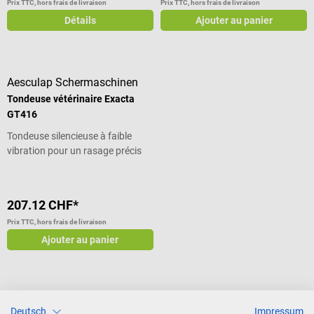
Prix TTC, hors frais de livraison
Prix TTC, hors frais de livraison
Détails
Ajouter au panier
Aesculap Schermaschinen
Tondeuse vétérinaire Exacta
GT416
Tondeuse silencieuse à faible
vibration pour un rasage précis
207.12 CHF*
Prix TTC, hors frais de livraison
Ajouter au panier
Rasoir pour l'épilation préopératoire
Deutsch
Impressum