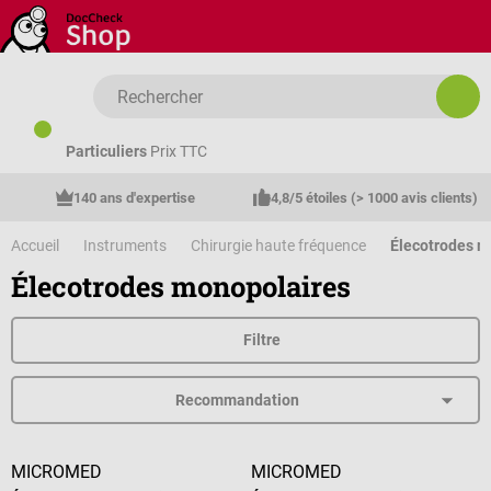
Passer au contenu principal
Particuliers
Prix TTC
140 ans d'expertise
4,8/5 étoiles (> 1000 avis clients)
Accueil
Instruments
Chirurgie haute fréquence
Élecotrodes m
Élecotrodes monopolaires
Filtre
MICROMED
MICROMED