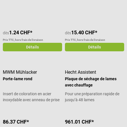
Note moyenne de 1 sur 5 étoiles
1.24 CHF*
15.40 CHF*
dès
dès
Prix TTC, hors frais de livraison
Prix TTC, hors frais de livraison
Détails
Détails
MWM Mühlacker
Hecht Assistent
Porte-lame rond
Plaque de séchage de lames
avec chauffage
Insert de coloration en acier
Pour une préparation rapide de
inoxydable avec anneau de prise
jusqu’à 48 lames
en main
86.37 CHF*
961.01 CHF*