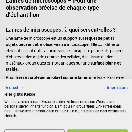
Lames de microscopes – Pour une
observation précise de chaque type
d’échantillon
Lames de microscopes : à quoi servent-elles ?
Une lame de microscope est un
support sur lequel de petits
objets peuvent être observés au microscope
. Elle constitue un
élément essentiel de la microscopie, puisqu'elle permet de placer et
d'observer des objets comme des cellules, des tissus ou des
matériaux organiques et inorganiques sur une
surface plane et
stable
.
Pour
fixer et protéger un objet sur une lame
, une lamelle couvre-
objet est généralement utilisée. Elle sert à maintenir l'objet à plat
Deutsch
Impressum
sur la lame et à le
protéger des déformations et des dommages
Hier gibt's Kekse
pendant l'examen
. Les lamelles couvre-objet peuvent être
Wir analysieren unsere Besucherdaten, verbessern unsere Website und
fabriquées à partir de différents matériaux tels que le quartz, le
personalisieren Inhalte für dich. Damit du ein großartiges Einkaufserlebnis
verre borosilicaté ou l'acrylique. Elles possèdent généralement une
hast. Für weitere Informationen öffne bitte die Einstellungen oder vertrau uns
surface lisse pour permettre une observation optimale
de l'objet.
einfach.
Quels types de lames de microscope existe-t-il ?