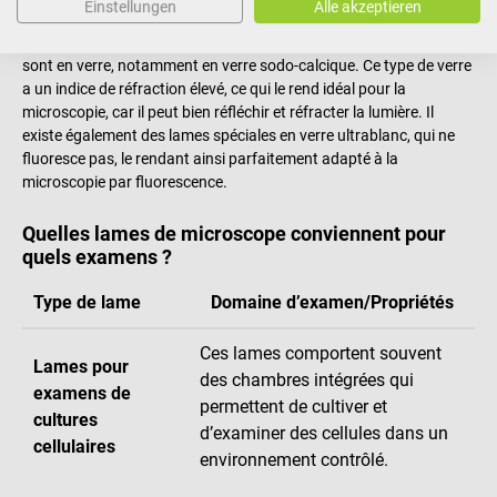
Einstellungen
Alle akzeptieren
Les lames de microscope sont
disponibles en différentes tailles,
épaisseurs et avec des fonctions variées
. La plupart des lames
sont en verre, notamment en verre sodo-calcique. Ce type de verre
a un indice de réfraction élevé, ce qui le rend idéal pour la
microscopie, car il peut bien réfléchir et réfracter la lumière. Il
existe également des lames spéciales en verre ultrablanc, qui ne
fluoresce pas, le rendant ainsi parfaitement adapté à la
microscopie par fluorescence.
Quelles lames de microscope conviennent pour
quels examens ?
Type de lame
Domaine d’examen/Propriétés
Ces lames comportent souvent
Lames pour
des chambres intégrées qui
examens de
permettent de cultiver et
cultures
d’examiner des cellules dans un
cellulaires
environnement contrôlé.