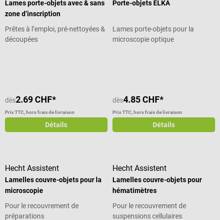
Lames porte-objets avec & sans
Porte-objets ELKA
zone d’inscription
Prêtes à l’emploi, pré-nettoyées &
Lames porte-objets pour la
découpées
microscopie optique
Note moyenne de 5 sur 5 étoiles
2.69 CHF*
4.85 CHF*
dès
dès
Prix TTC, hors frais de livraison
Prix TTC, hors frais de livraison
Détails
Détails
Hecht Assistent
Hecht Assistent
Lamelles couvre-objets pour la
Lamelles couvre-objets pour
microscopie
hématimètres
Pour le recouvrement de
Pour le recouvrement de
préparations
suspensions cellulaires