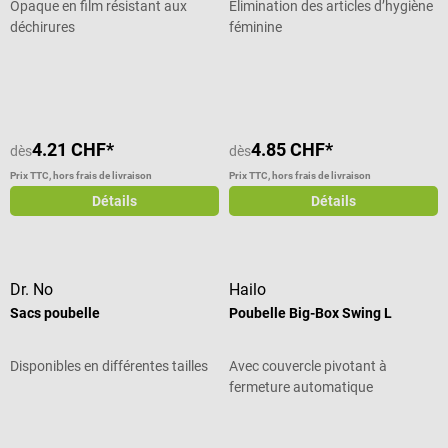
Opaque en film résistant aux
Élimination des articles d’hygiène
déchirures
féminine
Note moyenne de 5 sur 5 étoiles
4.21 CHF*
4.85 CHF*
dès
dès
Prix TTC, hors frais de livraison
Prix TTC, hors frais de livraison
Détails
Détails
Dr. No
Hailo
Sacs poubelle
Poubelle Big-Box Swing L
Disponibles en différentes tailles
Avec couvercle pivotant à
fermeture automatique