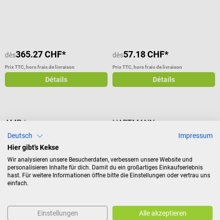
Note moyenne de 4 sur 5 étoiles
365.27 CHF*
57.18 CHF*
dès
dès
Prix TTC, hors frais de livraison
Prix TTC, hors frais de livraison
Détails
Détails
AMPri
HARTMANN
Collecteur d'OPCT Safety-Box
Spray désodorisant Pehafresh
Deutsch
Impressum
Hier gibt's Kekse
Wir analysieren unsere Besucherdaten, verbessern unsere Website und
Conteneur d'élimination pour
Désodorisant pour milieu médical
personalisieren Inhalte für dich. Damit du ein großartiges Einkaufserlebnis
l'élimination sûre des déchets
hast. Für weitere Informationen öffne bitte die Einstellungen oder vertrau uns
dangereux
einfach.
Contenu :
0,4 l
(26.08 CHF
/ 1 l)
8.53 CHF*
10.43 CHF*
dès
Einstellungen
Alle akzeptieren