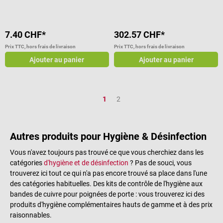
unique Matériau : bois de bouleau
Longueur : env. 200 mm
Dimensions tête de coton : env. Ø
7.40 CHF*
302.57 CHF*
10 x L 30 mm Sachet de 50 pièces
Contenu de la livraison 1 paquet
Prix TTC, hors frais de livraison
Prix TTC, hors frais de livraison
de cotons-tiges Hecht Assistent à
Ajouter au panier
Ajouter au panier
50 pièces
Page
Page
1
2
Autres produits pour Hygiène & Désinfection
Vous n'avez toujours pas trouvé ce que vous cherchiez dans les
catégories
d'hygiène et de désinfection
? Pas de souci, vous
trouverez ici tout ce qui n'a pas encore trouvé sa place dans l'une
des catégories habituelles. Des kits de contrôle de l'hygiène aux
bandes de cuivre pour poignées de porte : vous trouverez ici des
produits d'hygiène complémentaires hauts de gamme et à des prix
raisonnables.