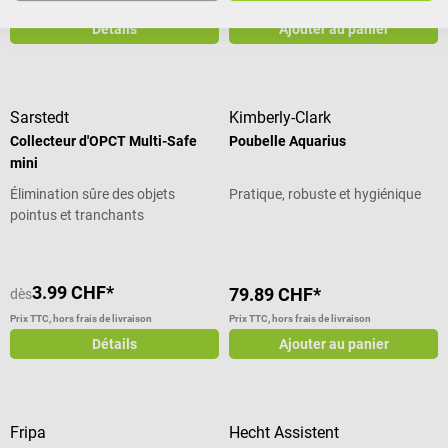
Prix TTC, hors frais de livraison
Prix TTC, hors frais de livraison
Détails
Ajouter au panier
Sarstedt
Kimberly-Clark
Collecteur d'OPCT Multi-Safe
Poubelle Aquarius
mini
Élimination sûre des objets
Pratique, robuste et hygiénique
pointus et tranchants
3.99 CHF*
79.89 CHF*
dès
Prix TTC, hors frais de livraison
Prix TTC, hors frais de livraison
Détails
Ajouter au panier
Fripa
Hecht Assistent