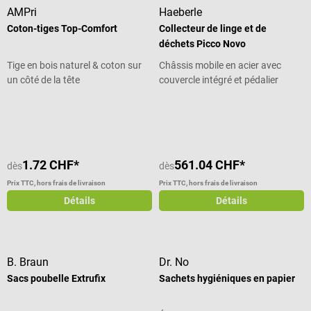
AMPri
Haeberle
Coton-tiges Top-Comfort
Collecteur de linge et de
déchets Picco Novo
Tige en bois naturel & coton sur
Châssis mobile en acier avec
un côté de la tête
couvercle intégré et pédalier
Note moyenne de 4 sur 5 étoiles
Note moyenne de 5 sur 5 étoiles
1.72 CHF*
561.04 CHF*
dès
dès
Prix TTC, hors frais de livraison
Prix TTC, hors frais de livraison
Détails
Détails
B. Braun
Dr. No
Sacs poubelle Extrufix
Sachets hygiéniques en papier