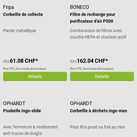
Fripa
BONECO
Corbeille de collecte
Filtre de rechange pour
purificateur d'air P500
Panier métallique
Combinaison de filtres avec
couche HEPA et charbon actif
61.08 CHF*
162.04 CHF*
dès
dès
Prix TTC, hors frais de livraison
Prix TTC, hors frais de livraison
Détails
Détails
OPHARDT
OPHARDT
Poubelle ingo-slide
Corbeille à déchets ingo-man
Avec fermeture & revêtement
Peut être posé ou fixé au mur
anti-traces de doigts