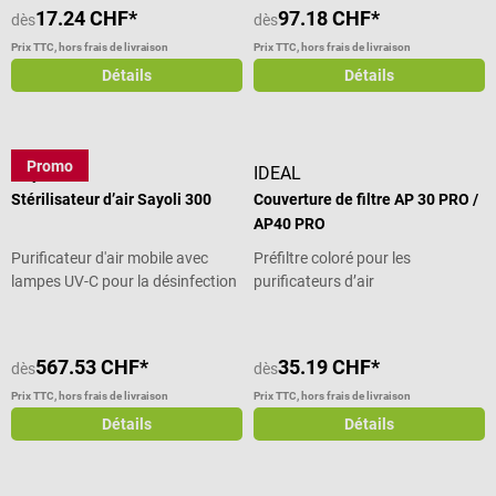
17.24 CHF*
97.18 CHF*
dès
dès
Prix TTC, hors frais de livraison
Prix TTC, hors frais de livraison
Détails
Détails
Promo
Sayoli
IDEAL
Stérilisateur d’air Sayoli 300
Couverture de filtre AP 30 PRO /
AP40 PRO
Purificateur d'air mobile avec
Préfiltre coloré pour les
lampes UV-C pour la désinfection
purificateurs d’air
de l'air
567.53 CHF*
35.19 CHF*
dès
dès
Prix TTC, hors frais de livraison
Prix TTC, hors frais de livraison
Détails
Détails