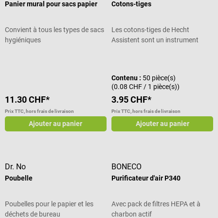
Panier mural pour sacs papier
Cotons-tiges
Convient à tous les types de sacs
Les cotons-tiges de Hecht
hygiéniques
Assistent sont un instrument
polyvalent dans le domaine
Note moyenne de 4.5 sur 5 étoiles
médical et des soins. Pour
l'application ponctuelle de pâtes
Contenu :
50 pièce(s)
et de médicaments ainsi que pour
(0.08 CHF / 1 pièce(s))
le prélèvement en douceur
11.30 CHF*
3.95 CHF*
d'échantillons de frottis, les fins
bâtonnets en bois sont
Prix TTC, hors frais de livraison
Prix TTC, hors frais de livraison
particulièrement adaptés. Les
Ajouter au panier
Ajouter au panier
bâtonnets de nettoyage
absorbent bien les liquides,
tiennent bien en main et sont
adaptés aux soins doux et aux
Dr. No
BONECO
travaux de laboratoire précis
Poubelle
Purificateur d'air P340
grâce à leur grande tête de coton
sur un côté. Détails du produit
Manche en bois avec grande tête
Poubelles pour le papier et les
Avec pack de filtres HEPA et à
de coton sur un côté À usage
déchets de bureau
charbon actif