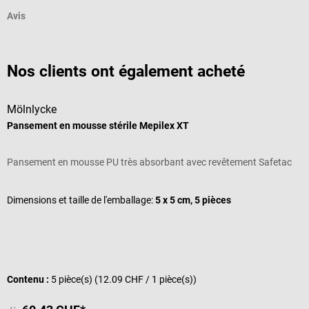
Avis
Nos clients ont également acheté
Mölnlycke
Pansement en mousse stérile Mepilex XT
B
Pansement en mousse PU très absorbant avec revêtement Safetac
C
Dimensions et taille de l'emballage:
5 x 5 cm, 5 pièces
L
Contenu :
5 pièce(s)
(12.09 CHF / 1 pièce(s))
C