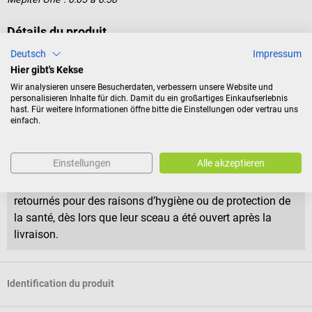
Détails du produit
1 paquet de compresses Mepitel One de Mölnlycke (5 × 7,5 cm) à
Deutsch
Impressum
10 pièces
Hier gibt's Kekse
Wir analysieren unsere Besucherdaten, verbessern unsere Website und
personalisieren Inhalte für dich. Damit du ein großartiges Einkaufserlebnis
Conditions de retour
hast. Für weitere Informationen öffne bitte die Einstellungen oder vertrau uns
einfach.
Ce produit ne peut être ni retourné ni échangé.
Einstellungen
Alle akzeptieren
Le droit de rétractation du consommateur ne s’applique
pas aux produits scellés puisque ceux-ci ne peuvent être
retournés pour des raisons d’hygiène ou de protection de
la santé, dès lors que leur sceau a été ouvert après la
livraison.
Identification du produit