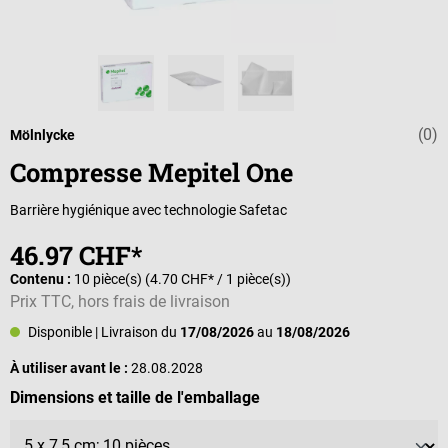
(0)
Note moyenne d
Mölnlycke
Compresse Mepitel One
Barrière hygiénique avec technologie Safetac
46.97 CHF*
Contenu :
10 pièce(s)
(4.70 CHF* / 1 pièce(s))
Prix TTC, hors frais de livraison
Disponible
| Livraison du
17/08/2026
au
18/08/2026
À utiliser avant le :
28.08.2028
Sélectionnez
Dimensions et taille de l'emballage