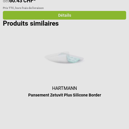
60.43 CHF*
3
dès
Prix TTC, hors frais de livraison
Pr
Détails
Produits similaires
HARTMANN
Pansement Zetuvit Plus Silicone Border