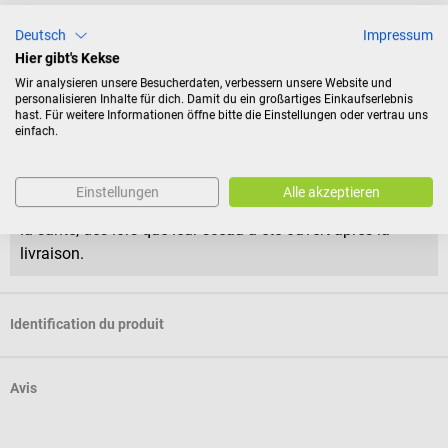
1 chiffon de nettoyage
Deutsch
Impressum
Hier gibt's Kekse
Conditions de retour
Wir analysieren unsere Besucherdaten, verbessern unsere Website und
personalisieren Inhalte für dich. Damit du ein großartiges Einkaufserlebnis
Ce produit ne peut être ni retourné ni échangé.
hast. Für weitere Informationen öffne bitte die Einstellungen oder vertrau uns
einfach.
Le droit de rétractation du consommateur ne s’applique
pas aux produits scellés puisque ceux-ci ne peuvent être
Einstellungen
Alle akzeptieren
retournés pour des raisons d’hygiène ou de protection de
la santé, dès lors que leur sceau a été ouvert après la
livraison.
Identification du produit
Avis