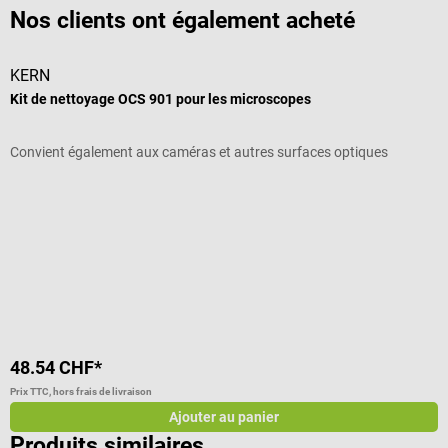
Nos clients ont également acheté
KERN
B
Kit de nettoyage OCS 901 pour les microscopes
S
Convient également aux caméras et autres surfaces optiques
F
N
48.54 CHF*
2
Prix TTC, hors frais de livraison
Pr
Ajouter au panier
Produits similaires