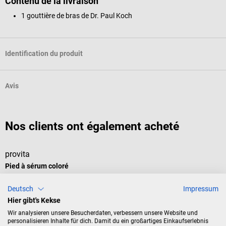
Contenu de la livraison
1 gouttière de bras de Dr. Paul Koch
Identification du produit
Avis
Nos clients ont également acheté
provita
D
Pied à sérum coloré
C
Deutsch
Impressum
Tige à perfusion mobile et robuste
A
Hier gibt's Kekse
Wir analysieren unsere Besucherdaten, verbessern unsere Website und
N
Couleur:
Bleu outremer (RAL 5002)
personalisieren Inhalte für dich. Damit du ein großartiges Einkaufserlebnis