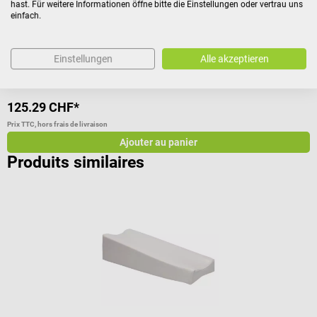
hast. Für weitere Informationen öffne bitte die Einstellungen oder vertrau uns
einfach.
C
Einstellungen
Alle akzeptieren
125.29 CHF*
1
Prix TTC, hors frais de livraison
Pr
Ajouter au panier
Produits similaires