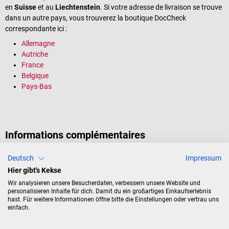
en
Suisse
et au
Liechtenstein
. Si votre adresse de livraison se trouve
dans un autre pays, vous trouverez la boutique DocCheck
correspondante ici :
Allemagne
Autriche
France
Belgique
Pays-Bas
Informations complémentaires
Deutsch
Impressum
Remise des colis
Hier gibt's Kekse
Nous expédions nos colis via les services de la Poste. Ces colis ne
Wir analysieren unsere Besucherdaten, verbessern unsere Website und
sont remis que contre signature. Nous vous invitons donc à être
personalisieren Inhalte für dich. Damit du ein großartiges Einkaufserlebnis
présent le jour de la livraison ou bien de prendre contact avec les
hast. Für weitere Informationen öffne bitte die Einstellungen oder vertrau uns
services de la poste pour assurer un bon déroulement de la livraison.
einfach.